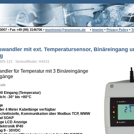
007 • Fax +49 (89) 3146706 •
wuntronic@wuntronic.de
•
Imprint
•
Privacy Policy
•
T
swandler mit ext. Temperatursensor, Binäreingang u
ng
305-115 Series/Model: H4531
ndler für Temperatur mit 3 Binäreingänge
sgänge
ale
00 Eingang (Temperatur)
ch: -30° bis +80°C
e
ge
oder 4 Meter Kabellänge verfügbar
 Schnittstelle, Kommunikation über Modbus TCP, WWW
nd SOAP
ige LCD Anzeige
lektronik IP40
g 9 - 30VDC