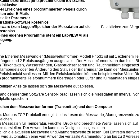
alibrierzertifikat (entsprechend dem EN ISO/IEC
 Inklusive
ei Erreichen eines programmierten Pegels durch
ten oder E-Mails
ät aller Parameter
rations-Software kostenlos
tware (zum Loggen/Speicher der Messdaten auf die
Bitte klicken zum Verg
kostenlos
eines eigenen Programms steht ein LabVIEW VI als
fügung.
e
Line Ethernet Messwandler (Messwertumformer) Modell H4531 ist mit 1 externem 
ngängen und 2 Relaisausgängen ausgestattet. Der Messumformer kann durch die Bi
 Türkontakten, Wasserständen, Glasbruchsensoren und Rauchmeldern eingesetzt 
 Alarmpegels oder bei Änderung des Status der Binäreingänge kann der Messumfo
Relaiskontakt schliessen. Mit den Relaiskontakten können beispielsweise Voice Di
n programmierte Telefonnummern übertragen oder Lüfter und Klimaanlagen einges
zeiligen Anzeige lassen sich die Messwerte gut ablesen.
fang gehörenden Software Sensor-Read lassen sich die Messdaten im Intervall v
tplatte speichern
chen dem Messwertumformer (Transmitter) und dem Computer
 Modbus TCP Protokoll ermöglicht das Lesen der Messwerte, Alarmgrenzwerte zu
eichen.
Messdaten für Temperatur, Feuchte, Druck und berechnete Werte lassen sich auf 
n darstellen. Der Anwender kann das Design selbst gestallten
lich die aktuellen Messwerte und Alarmgrenzwerte zu lesen. Bei Eintreten der vord
 wird automatisch eine vom Anwender verfasste Alarmmeldung an bis zu 3 Adresse