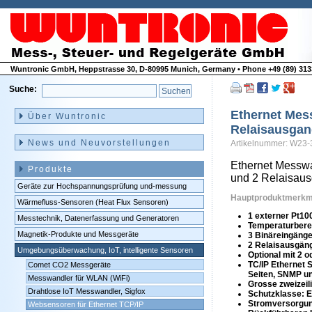
Wuntronic GmbH, Heppstrasse 30, D-80995 Munich, Germany • Phone +49 (89) 3133
Suche:
Navigation
überspringen
Ethernet Mes
Über Wuntronic
Relaisausga
News und Neuvorstellungen
Artikelnummer: W23-
Ethernet Messwa
Produkte
und 2 Relaisau
Geräte zur Hochspannungsprüfung und-messung
Hauptproduktmerkm
Wärmefluss-Sensoren (Heat Flux Sensoren)
1 externer Pt10
Messtechnik, Datenerfassung und Generatoren
Temperaturberei
Magnetik-Produkte und Messgeräte
3 Binäreingäng
2 Relaisausgän
Umgebungsüberwachung, IoT, intelligente Sensoren
Optional mit 2 
TC/IP Ethernet
Comet CO2 Messgeräte
Seiten, SNMP u
Messwandler für WLAN (WiFi)
Grosse zweizeil
Drahtlose IoT Messwandler, Sigfox
Schutzklasse: E
Stromversorgun
Websensoren für Ethernet TCP/IP