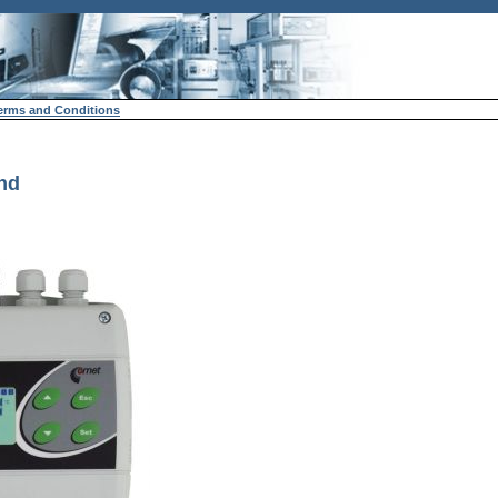
erms and Conditions
nd