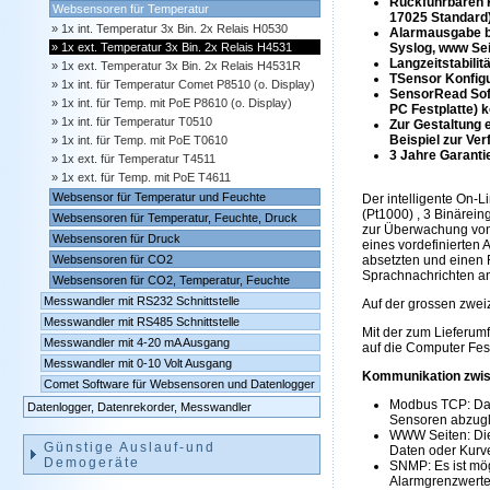
Rückführbaren K
Websensoren für Temperatur
17025 Standard)
1x int. Temperatur 3x Bin. 2x Relais H0530
Alarmausgabe b
Syslog, www Sei
1x ext. Temperatur 3x Bin. 2x Relais H4531
Langzeitstabilit
1x ext. Temperatur 3x Bin. 2x Relais H4531R
TSensor Konfigu
1x int. für Temperatur Comet P8510 (o. Display)
SensorRead Sof
1x int. für Temp. mit PoE P8610 (o. Display)
PC Festplatte) 
1x int. für Temperatur T0510
Zur Gestaltung 
Beispiel zur Ver
1x int. für Temp. mit PoE T0610
3 Jahre Garanti
1x ext. für Temperatur T4511
1x ext. für Temp. mit PoE T4611
Websensor für Temperatur und Feuchte
Der intelligente On-
(Pt1000) , 3 Binärei
Websensoren für Temperatur, Feuchte, Druck
zur Überwachung von
Websensoren für Druck
eines vordefinierten
absetzten und einen 
Websensoren für CO2
Sprachnachrichten a
Websensoren für CO2, Temperatur, Feuchte
Messwandler mit RS232 Schnittstelle
Auf der grossen zwei
Messwandler mit RS485 Schnittstelle
Mit der zum Lieferum
Messwandler mit 4-20 mA Ausgang
auf die Computer Fes
Messwandler mit 0-10 Volt Ausgang
Kommunikation zwis
Comet Software für Websensoren und Datenlogger
Modbus TCP: Das
Datenlogger, Datenrekorder, Messwandler
Sensoren abzugl
WWW Seiten: Die 
Günstige Auslauf-und
Daten oder Kurve
Demogeräte
SNMP: Es ist mög
Alarmgrenzwerte