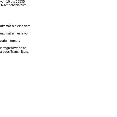
l von 10 bis 65535
 Nachricht bis zum
 automatisch eine vom
 automatisch eine vom
wertumformer /
 Alarmgrenzwerte an
rt des Transmitters,