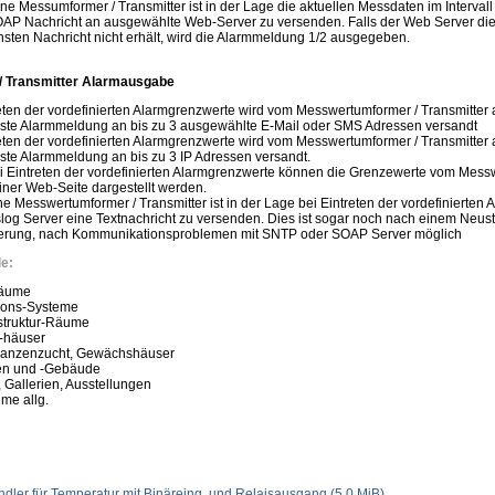
e Messumformer / Transmitter ist in der Lage die aktuellen Messdaten im Interval
AP Nachricht an ausgewählte Web-Server zu versenden. Falls der Web Server die
sten Nachricht nicht erhält, wird die Alarmmeldung 1/2 ausgegeben.
 Transmitter Alarmausgabe
reten der vordefinierten Alarmgrenzwerte wird vom Messwertumformer / Transmitter
ste Alarmmeldung an bis zu 3 ausgewählte E-Mail oder SMS Adressen versandt
ten der vordefinierten Alarmgrenzwerte wird vom Messwertumformer / Transmitter
te Alarmmeldung an bis zu 3 IP Adressen versandt.
 Eintreten der vordefinierten Alarmgrenzwerte können die Grenzewerte vom Mess
einer Web-Seite dargestellt werden.
ne Messwertumformer / Transmitter ist in der Lage bei Eintreten der vordefinierten
og Server eine Textnachricht zu versenden. Dies ist sogar noch nach einem Neusta
ierung, nach Kommunikationsproblemen mit SNTP oder SOAP Server möglich
e:
Räume
ions-Systeme
astruktur-Räume
-häuser
Pflanzenzucht, Gewächshäuser
len und -Gebäude
 Gallerien, Ausstellungen
ume allg.
dler für Temperatur mit Binäreing. und Relaisausgang
(5,0 MiB)