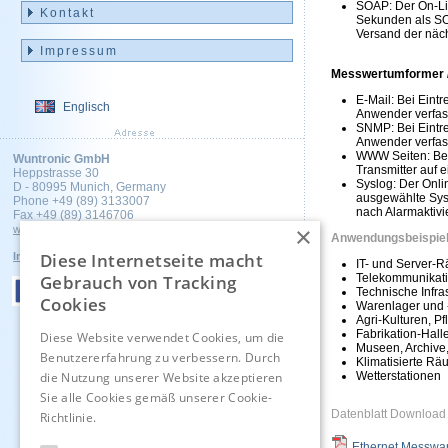
SOAP: Der On-Lin
Kontakt
Sekunden als SO
Versand der näch
Impressum
Messwertumformer /
E-Mail: Bei Eint
Englisch
Anwender verfas
SNMP: Bei Eintre
Anwender verfass
WWW Seiten: Bei
Wuntronic GmbH
Transmitter auf 
Heppstrasse 30
Syslog: Der Onli
D - 80995 Munich, Germany
ausgewählte Sysl
Phone +49 (89) 3133007
nach Alarmaktiv
Fax +49 (89) 3146706
×
wuntronic@wuntronic.de
Anwendungsbeispiel
Diese Internetseite macht
Impressum
Datenschutz
AGB's
IT- und Server-
Telekommunikat
Gebrauch von Tracking
Technische Infr
Cookies
Warenlager und 
Agri-Kulturen, 
Fabrikation-Hal
Diese Website verwendet Cookies, um die
Museen, Archive,
Benutzererfahrung zu verbessern. Durch
Klimatisierte Rä
Wetterstationen
die Nutzung unserer Website akzeptieren
Sie alle Cookies gemäß unserer Cookie-
Datenblatt Download
Richtlinie.
Hinweise
Ethernet Messwan