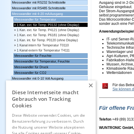
Messwandler mit RS232 Schnittstelle
Ausgang sind in 2-Dra
Gehäuse eingebaut.
Messwandler mit RS485 Schnittstelle
Der Strom-Ausgangsbe
Messwandler mit 4-20 mA Ausgang
selbst programmieren
Das Microcontroller-D
Messwandler für Temperatur
sonder auch eine Fe
1 Kan. ext. für Temp. P0132 (ohne Display)
1 Kan. ext. für Temp. P4121 (ohne Display)
Anwendungsbeispiel
1 Kan. ext. für Temp. P6181 (ohne Display)
IT- und Server-
1 Kan. int. für Temp. P0120 (ohne Display)
Telekommunikat
1 Kanal intern für Temperatur T0110
Technische Infr
1 Kanal extern für Temperatur T4111
Warenlager und 
Messwandler für Feuchte
Agri-Kulturen, 
Fabrikation-Hal
Messwandler für Temperatur, Feuchte
Mussen, Archive,
Messwandler für Druck
Klimatisierte R
Wetterstationen
Messwandler für CO2
Messwandler mit 0-10 Volt Ausgang
×
Comet Software für Websensoren und Datenlogger
Für das Betr
Sie können d
Datenlogger, Datenrekorder, Messwandler
Diese Internetseite macht
Gebrauch von Tracking
-----------------------------
Günstige Auslauf-und
Cookies
Demogeräte
Für offene Fr
Diese Website verwendet Cookies, um die
Kontakt
Telefon
+49 (89) 31
Benutzererfahrung zu verbessern. Durch
die Nutzung unserer Website akzeptieren
WUNTRONIC GmbH, H
Impressum
Sie alle Cookies gemäß unserer Cookie-