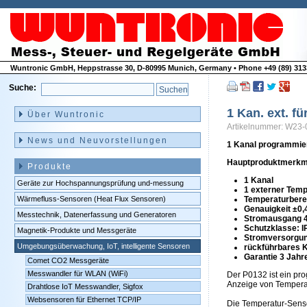
Wuntronic GmbH, Heppstrasse 30, D-80995 Munich, Germany • Phone +49 (89) 3133
Suche:
Navigation
überspringen
1 Kan. ext. f
Über Wuntronic
Artikelnummer: W23-
News und Neuvorstellungen
1 Kanal programmier
Hauptproduktmerkm
Produkte
1 Kanal
Geräte zur Hochspannungsprüfung und-messung
1 externer Tem
Wärmefluss-Sensoren (Heat Flux Sensoren)
Temperaturberei
Genauigkeit ±0,
Messtechnik, Datenerfassung und Generatoren
Stromausgang 
Schutzklasse: I
Magnetik-Produkte und Messgeräte
Stromversorgun
Umgebungsüberwachung, IoT, intelligente Sensoren
rückführbares Ka
Garantie 3 Jahr
Comet CO2 Messgeräte
Messwandler für WLAN (WiFi)
Der P0132 ist ein pr
Anzeige von Tempera
Drahtlose IoT Messwandler, Sigfox
Websensoren für Ethernet TCP/IP
Die Temperatur-Sens