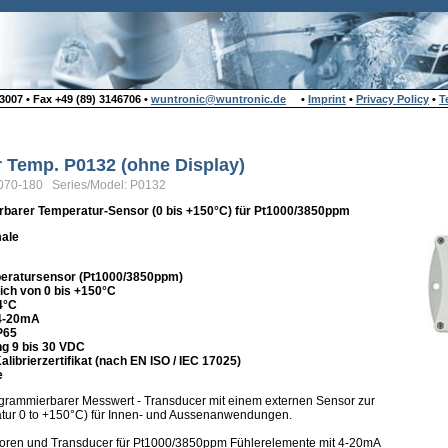
007 • Fax +49 (89) 3146706 •
wuntronic@wuntronic.de
•
Imprint
•
Privacy Policy
•
T
ür Temp. P0132 (ohne Display)
070-180 Series/Model: P0132
barer Temperatur-Sensor (0 bis +150°C) für Pt1000/3850ppm
ale
peratursensor (Pt1000/3850ppm)
ch von 0 bis +150°C
4°C
4-20mA
P65
g 9 bis 30 VDC
librierzertifikat (nach EN ISO / IEC 17025)
e
ogrammierbarer Messwert - Transducer mit einem externen Sensor zur
tur 0 to +150°C) für Innen- und Aussenanwendungen.
oren und Transducer für Pt1000/3850ppm Fühlerelemente mit 4-20mA