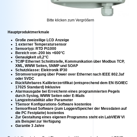
Bitte klicken zum Vergrößern
Hauptproduktmerkmale
Große zweizeilige LCD Anzeige
1 externer Temperatursensor
Sensortyp: RTD Pt1000
Bereich von -200 bis +600°C
Genauigkeit ±0,2°C
TC/IP Ethernet Schnittstelle, Kommunikation über Modbus TCP,
XML, WWW Seiten, SNMP und SOAP
Schutzklasse: Elektronik IP30
Stromversorgung über Power over Ethernet nach IEEE 802.3af
oder 5VDC
Rückführbares Kalibrierzertifikat (entsprechend dem EN ISO/IEC
17025 Standard) Inklusive
Alarmausgabe bei Erreichenn eines programmierten Pegels
durch Syslog, WWW Seiten oder E-Mails
Langzeitstabilität aller Parameter
TSensor Konfigurations-Software kostenlos
SensorRead Software (zum Loggen/Speicher der Messdaten auf
die PC Festplatte) kostenlos
Zur Gestaltung eines eigenen Programms steht ein LabVIEW VI
als Beispiel zur Verfügung
Garantie 3 Jahre