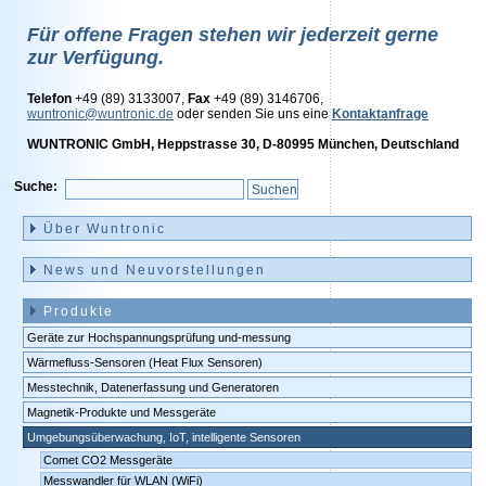
Für offene Fragen stehen wir jederzeit gerne
zur Verfügung.
Telefon
+49 (89) 3133007,
Fax
+49 (89) 3146706,
wuntronic@wuntronic.de
oder senden Sie uns eine
Kontaktanfrage
WUNTRONIC GmbH, Heppstrasse 30, D-80995 München, Deutschland
Suche:
Navigation
überspringen
Über Wuntronic
News und Neuvorstellungen
Produkte
Geräte zur Hochspannungsprüfung und-messung
Wärmefluss-Sensoren (Heat Flux Sensoren)
Messtechnik, Datenerfassung und Generatoren
Magnetik-Produkte und Messgeräte
Umgebungsüberwachung, IoT, intelligente Sensoren
Comet CO2 Messgeräte
Messwandler für WLAN (WiFi)