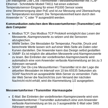
Der intelligente Low Cost Thermometer / Messwertumformer mit TC/IP
Ethernet - Schnitstelle Modell T4611 hat einen externen
Temperatursensor-Eingang für einen Pt1000 Sensor sowie
eine Stromversorgung über PoE und ist zur Messung und Überwachung
von Temperaturen konzipiert. Die Temperatureinheit kann durch den
Anwender in ° C oder °F ausgewählt werden.
Kommunikation zwischen dem Messwertumformer (Transmitter) und
dem Computer
Modbus TCP: Das Modbus TCP Protokoll ermöglicht das Lesen der
Messwerte, Alarmgrenzwerte zu setzen und die Sensoren
abzugleichen.
WWW Seiten: Die Messdaten für Temperatur, Feuchte, Druck und
berechnete Werte lassen sich auf einer Web-Seite als Daten oder
Kurven darstellen. Der Anwender kann das Design selbst gestallten
SNMP: Es ist möglich die aktuellen Messwerte und Alarmgrenzwerte
zu lesen. Bei Eintreten der vordefinierten Alarmgrenzwerte wird
automatisch eine vom Anwender verfasste Alarmmeldung an bis zu 3
Adressen versandt.
SOAP: Der On-Line Messumformer / Transmitter ist in der Lage die
aktuellen Messdaten im Intervall von 10 bis 65535 Sekunden als
SOAP Nachricht an ausgewählte Web-Server zu versenden. Falls
der Web Server die Nachricht bis zum Versand der nächsten
Nachricht nicht erhält, wird die Alarmmeldung 1/2 ausgegeben.
Messwertumformer / Transmitter Alarmausgabe
E-Mail: Bei Eintreten der vordefinierten Alarmgrenzwerte wird vom
Messwertumformer / Transmitter automatisch eine vom Anwender
verfasste Alarmmeldung an bis zu 3 ausgewählte E-Mail oder SMS
Adressen versandt