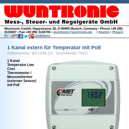
Wuntronic GmbH, Heppstrasse 30, D-80995 Munich, Germany • Phone +49 (89)
3133007 • Fax +49 (89) 3146706 •
wuntronic@wuntronic.de
•
Imprint
•
Privacy
Policy
•
Terms and Conditions
1 Kanal extern für Temperatur mit PoE
Artikelnummer: W23-099-110 Series/Model: T4611
1 Kanal
Temperatur Low
Cost
Thermometer /
Messumformer
(externer Sensor)
mit PoE