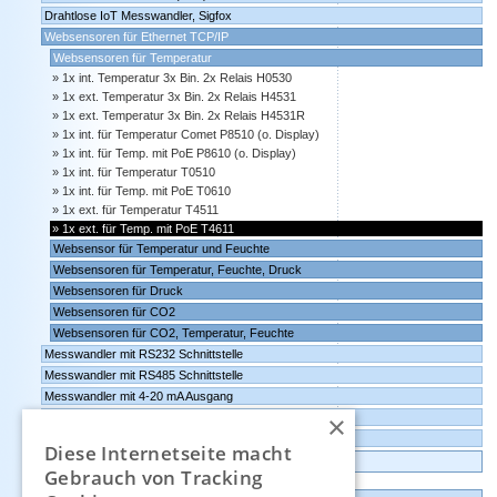
Drahtlose IoT Messwandler, Sigfox
Websensoren für Ethernet TCP/IP
Websensoren für Temperatur
1x int. Temperatur 3x Bin. 2x Relais H0530
1x ext. Temperatur 3x Bin. 2x Relais H4531
1x ext. Temperatur 3x Bin. 2x Relais H4531R
1x int. für Temperatur Comet P8510 (o. Display)
1x int. für Temp. mit PoE P8610 (o. Display)
1x int. für Temperatur T0510
1x int. für Temp. mit PoE T0610
1x ext. für Temperatur T4511
1x ext. für Temp. mit PoE T4611
Websensor für Temperatur und Feuchte
Websensoren für Temperatur, Feuchte, Druck
Websensoren für Druck
Websensoren für CO2
Websensoren für CO2, Temperatur, Feuchte
Messwandler mit RS232 Schnittstelle
Messwandler mit RS485 Schnittstelle
Messwandler mit 4-20 mA Ausgang
×
Messwandler mit 0-10 Volt Ausgang
Comet Software für Websensoren und Datenlogger
Diese Internetseite macht
Datenlogger, Datenrekorder, Messwandler
Gebrauch von Tracking