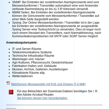
SNMP: Bei Eintreten der vordefinierten Alarmgrenzwerte wird vom
Messwertumformer / Transmitter automatisch eine vom Anwender
verfasste Alarmmeldung an bis zu 3 IP Adressen versandt.
WWW Seiten: Bei Eintreten der vordefinierten Alarmgrenzwerte
können die Grenzewerte vom Messwertumformer / Transmitter auf
einer Web-Seite dargestellt werden.
Syslog: Der Online Messwertumformer / Transmitter ist in der Lage
bei Eintreten der vordefinierten Alarmgrenzwerte an ausgewählte
Syslog Server eine Textnachricht zu versenden. Dies ist sogar noch
nach einem Neustart des Transmitters, nach Alarmaktivierung, nach
Kommunikationsproblemen mit SNTP oder SOAP Server möglich
Anwendungsbeispiele:
IT- und Server-Räume
Telekommunikations-Systeme
Technische Infrastruktur-Räume
Warenlager und -häuser
Agri-Kulturen, Pflanzenzucht, Gewächshäuser
Fabrikation-Hallen und -Gebäude
Museen, Archive, Gallerien, Ausstellungen
Klimatisierte Räume allg.
Wetterstationen
WebSensor-Messwandler mit PoE und Display
(5,0 MiB)
Für das Betrachten der Download-Dateien benötigen Sie i. R.
den Adobe-Acrobat-Reader.
Sie können diesen hier herunterladen.
---------------------------------------------------------------------------------------------------
----------