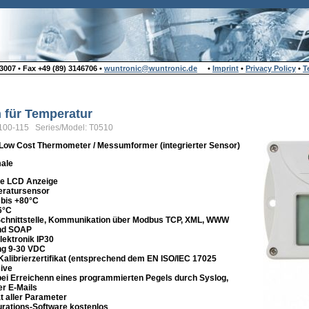
007 • Fax +49 (89) 3146706 •
wuntronic@wuntronic.de
•
Imprint
•
Privacy Policy
•
T
n für Temperatur
100-115 Series/Model: T0510
Low Cost Thermometer / Messumformer (integrierter Sensor)
ale
ge LCD Anzeige
eratursensor
 bis +80°C
6°C
 Schnittstelle, Kommunikation über Modbus TCP, XML, WWW
nd SOAP
lektronik IP30
ng 9-30 VDC
alibrierzertifikat (entsprechend dem EN ISO/IEC 17025
sive
i Erreichenn eines programmierten Pegels durch Syslog,
r E-Mails
ät aller Parameter
rations-Software kostenlos