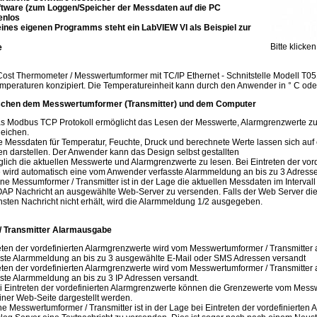
tware (zum Loggen/Speicher der Messdaten auf die PC
enlos
eines eigenen Programms steht ein LabVIEW VI als Beispiel zur
Bitte klick
e
 Cost Thermometer / Messwertumformer mit TC/IP Ethernet - Schnitstelle Modell T0
eraturen konzipiert. Die Temperatureinheit kann durch den Anwender in ° C ode
chen dem Messwertumformer (Transmitter) und dem Computer
 Modbus TCP Protokoll ermöglicht das Lesen der Messwerte, Alarmgrenzwerte zu
eichen.
Messdaten für Temperatur, Feuchte, Druck und berechnete Werte lassen sich auf 
n darstellen. Der Anwender kann das Design selbst gestallten
lich die aktuellen Messwerte und Alarmgrenzwerte zu lesen. Bei Eintreten der vord
 wird automatisch eine vom Anwender verfasste Alarmmeldung an bis zu 3 Adresse
e Messumformer / Transmitter ist in der Lage die aktuellen Messdaten im Interval
AP Nachricht an ausgewählte Web-Server zu versenden. Falls der Web Server die
sten Nachricht nicht erhält, wird die Alarmmeldung 1/2 ausgegeben.
 Transmitter Alarmausgabe
reten der vordefinierten Alarmgrenzwerte wird vom Messwertumformer / Transmitter
ste Alarmmeldung an bis zu 3 ausgewählte E-Mail oder SMS Adressen versandt
ten der vordefinierten Alarmgrenzwerte wird vom Messwertumformer / Transmitter
te Alarmmeldung an bis zu 3 IP Adressen versandt.
 Eintreten der vordefinierten Alarmgrenzwerte können die Grenzewerte vom Mess
einer Web-Seite dargestellt werden.
ne Messwertumformer / Transmitter ist in der Lage bei Eintreten der vordefinierten