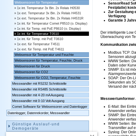
Websensoren für Temperatur
SensorRead Sof
Festplatte) kost
1x int. Temperatur 3x Bin. 2x Relais H0530
Zur Gestaltung 
1x ext. Temperatur 3x Bin. 2x Relais H4531
Verfügung
1x ext. Temperatur 3x Bin. 2x Relais H4531R
Garantie 3 Jahr
1x int. für Temperatur Comet P8510 (o. Display)
1x int. für Temp. mit PoE P8610 (o. Display)
Der intelligente Low
1x int. für Temperatur T0510
Überwachung von Temp
1x int. für Temp. mit PoE T0610
1x ext. für Temperatur T4511
Kommunikation zwis
1x ext. für Temp. mit PoE T4611
Modbus TCP: Das
Websensor für Temperatur und Feuchte
Sensoren abzugl
Websensoren für Temperatur, Feuchte, Druck
WWW Seiten: Die 
Daten oder Kurve
Websensoren für Druck
SNMP: Es ist mög
Websensoren für CO2
Alarmgrenzwerte
Websensoren für CO2, Temperatur, Feuchte
SOAP: Der On-Lin
Sekunden als SO
Messwandler mit RS232 Schnittstelle
Versand der näch
Messwandler mit RS485 Schnittstelle
Messwandler mit 4-20 mA Ausgang
Messwertumformer /
Messwandler mit 0-10 Volt Ausgang
E-Mail: Bei Eint
Comet Software für Websensoren und Datenlogger
Anwender verfas
Datenlogger, Datenrekorder, Messwandler
SNMP: Bei Eintre
Anwender verfass
WWW Seiten: Bei
Günstige Auslauf-und
Transmitter auf 
Demogeräte
Syslog: Der Onli