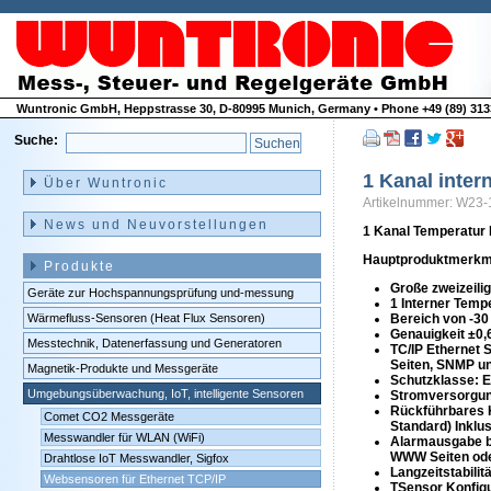
Wuntronic GmbH, Heppstrasse 30, D-80995 Munich, Germany • Phone +49 (89) 3133
Suche:
Navigation
überspringen
1 Kanal inter
Über Wuntronic
Artikelnummer: W23-
News und Neuvorstellungen
1 Kanal Temperatur 
Hauptproduktmerkm
Produkte
Große zweizeili
Geräte zur Hochspannungsprüfung und-messung
1 Interner Temp
Wärmefluss-Sensoren (Heat Flux Sensoren)
Bereich von -30
Genauigkeit ±0,
Messtechnik, Datenerfassung und Generatoren
TC/IP Ethernet
Seiten, SNMP u
Magnetik-Produkte und Messgeräte
Schutzklasse: E
Umgebungsüberwachung, IoT, intelligente Sensoren
Stromversorgu
Rückführbares K
Comet CO2 Messgeräte
Standard) Inklu
Messwandler für WLAN (WiFi)
Alarmausgabe be
WWW Seiten ode
Drahtlose IoT Messwandler, Sigfox
Langzeitstabilit
Websensoren für Ethernet TCP/IP
TSensor Konfigu