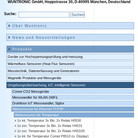
WUNTRONIC GmbH, Heppstrasse 30, D-80995 München, Deutschland
Suche:
Navigation
überspringen
Über Wuntronic
News und Neuvorstellungen
Produkte
Geräte zur Hochspannungsprüfung und-messung
Wärmefluss-Sensoren (Heat Flux Sensoren)
Messtechnik, Datenerfassung und Generatoren
Magnetik-Produkte und Messgeräte
Umgebungsüberwachung, IoT, intelligente Sensoren
Comet CO2 Messgeräte
Messwandler für WLAN (WiFi)
Drahtlose IoT Messwandler, Sigfox
Websensoren für Ethernet TCP/IP
Websensoren für Temperatur
1x int. Temperatur 3x Bin. 2x Relais H0530
1x ext. Temperatur 3x Bin. 2x Relais H4531
1x ext. Temperatur 3x Bin. 2x Relais H4531R
1x int. für Temperatur Comet P8510 (o. Display)