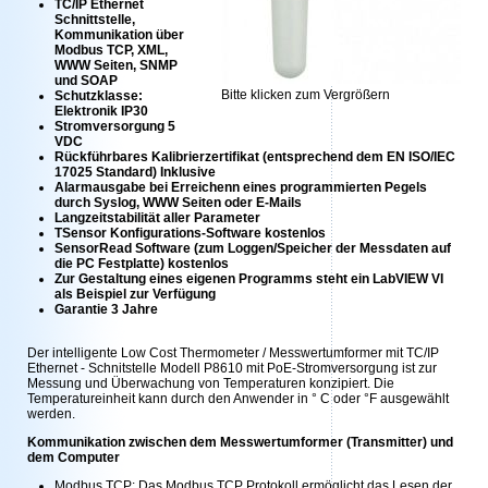
TC/IP Ethernet
Schnittstelle,
Kommunikation über
Modbus TCP, XML,
WWW Seiten, SNMP
und SOAP
Bitte klicken zum Vergrößern
Schutzklasse:
Elektronik IP30
Stromversorgung 5
VDC
Rückführbares Kalibrierzertifikat (entsprechend dem EN ISO/IEC
17025 Standard) Inklusive
Alarmausgabe bei Erreichenn eines programmierten Pegels
durch Syslog, WWW Seiten oder E-Mails
Langzeitstabilität aller Parameter
TSensor Konfigurations-Software kostenlos
SensorRead Software (zum Loggen/Speicher der Messdaten auf
die PC Festplatte) kostenlos
Zur Gestaltung eines eigenen Programms steht ein LabVIEW VI
als Beispiel zur Verfügung
Garantie 3 Jahre
Der intelligente Low Cost Thermometer / Messwertumformer mit TC/IP
Ethernet - Schnitstelle Modell P8610 mit PoE-Stromversorgung ist zur
Messung und Überwachung von Temperaturen konzipiert. Die
Temperatureinheit kann durch den Anwender in ° C oder °F ausgewählt
werden.
Kommunikation zwischen dem Messwertumformer (Transmitter) und
dem Computer
Modbus TCP: Das Modbus TCP Protokoll ermöglicht das Lesen der