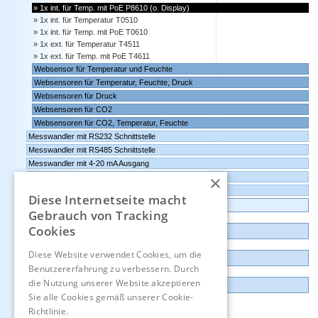
1x int. für Temp. mit PoE P8610 (o. Display)
1x int. für Temperatur T0510
1x int. für Temp. mit PoE T0610
1x ext. für Temperatur T4511
1x ext. für Temp. mit PoE T4611
Websensor für Temperatur und Feuchte
Websensoren für Temperatur, Feuchte, Druck
Websensoren für Druck
Websensoren für CO2
Websensoren für CO2, Temperatur, Feuchte
Messwandler mit RS232 Schnittstelle
Messwandler mit RS485 Schnittstelle
Messwandler mit 4-20 mA Ausgang
×
Messwandler mit 0-10 Volt Ausgang
Comet Software für Websensoren und Datenlogger
Diese Internetseite macht
Datenlogger, Datenrekorder, Messwandler
Gebrauch von Tracking
Cookies
Günstige Auslauf-und Demogeräte
Diese Website verwendet Cookies, um die
Kontakt
Benutzererfahrung zu verbessern. Durch
die Nutzung unserer Website akzeptieren
Impressum
Sie alle Cookies gemäß unserer Cookie-
Richtlinie.
Hinweise