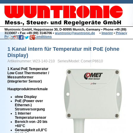
Wuntronic GmbH, Heppstrasse 30, D-80995 Munich, Germany • Phone +49 (89)
3133007 • Fax +49 (89) 3146706 •
wuntronic@wuntronic.de
•
Imprint
•
Privacy
Policy
•
Terms and Conditions
1 Kanal intern für Temperatur mit PoE (ohne
Display)
Artikelnummer: W23-140-210 Series/Model: Comet P8610
1 Kanal PoE Temperatur
Low Cost Thermometer /
Messumformer
(integrierter Sensor)
Hauptproduktmerkmale
ohne Display
PoE (Power over
Ethernet-)
Stromversorgung
1 Interner
Temperatursensor
Bereich von -20 bis
+60°C
Genauigkeit ±0,8°C