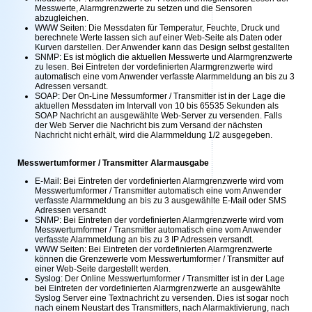
Messwerte, Alarmgrenzwerte zu setzen und die Sensoren
abzugleichen.
WWW Seiten: Die Messdaten für Temperatur, Feuchte, Druck und
berechnete Werte lassen sich auf einer Web-Seite als Daten oder
Kurven darstellen. Der Anwender kann das Design selbst gestallten
SNMP: Es ist möglich die aktuellen Messwerte und Alarmgrenzwerte
zu lesen. Bei Eintreten der vordefinierten Alarmgrenzwerte wird
automatisch eine vom Anwender verfasste Alarmmeldung an bis zu 3
Adressen versandt.
SOAP: Der On-Line Messumformer / Transmitter ist in der Lage die
aktuellen Messdaten im Intervall von 10 bis 65535 Sekunden als
SOAP Nachricht an ausgewählte Web-Server zu versenden. Falls
der Web Server die Nachricht bis zum Versand der nächsten
Nachricht nicht erhält, wird die Alarmmeldung 1/2 ausgegeben.
Messwertumformer / Transmitter Alarmausgabe
E-Mail: Bei Eintreten der vordefinierten Alarmgrenzwerte wird vom
Messwertumformer / Transmitter automatisch eine vom Anwender
verfasste Alarmmeldung an bis zu 3 ausgewählte E-Mail oder SMS
Adressen versandt
SNMP: Bei Eintreten der vordefinierten Alarmgrenzwerte wird vom
Messwertumformer / Transmitter automatisch eine vom Anwender
verfasste Alarmmeldung an bis zu 3 IP Adressen versandt.
WWW Seiten: Bei Eintreten der vordefinierten Alarmgrenzwerte
können die Grenzewerte vom Messwertumformer / Transmitter auf
einer Web-Seite dargestellt werden.
Syslog: Der Online Messwertumformer / Transmitter ist in der Lage
bei Eintreten der vordefinierten Alarmgrenzwerte an ausgewählte
Syslog Server eine Textnachricht zu versenden. Dies ist sogar noch
nach einem Neustart des Transmitters, nach Alarmaktivierung, nach