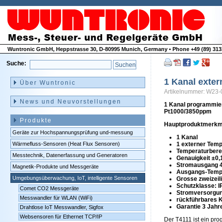
Wuntronic GmbH, Heppstrasse 30, D-80995 Munich, Germany • Phone +49 (89) 3133
Suche:
Navigation
überspringen
1 Kanal exter
Über Wuntronic
Artikelnummer: W23-
News und Neuvorstellungen
1 Kanal programmier
Pt1000/3850ppm
Produkte
Hauptproduktmerkm
Geräte zur Hochspannungsprüfung und-messung
1 Kanal
Wärmefluss-Sensoren (Heat Flux Sensoren)
1 externer Tem
Temperaturberei
Messtechnik, Datenerfassung und Generatoren
Genauigkeit ±0
Stromausgang 
Magnetik-Produkte und Messgeräte
Ausgangs-Tempe
Umgebungsüberwachung, IoT, intelligente Sensoren
Grosse zweizeil
Schutzklasse: I
Comet CO2 Messgeräte
Stromversorgun
Messwandler für WLAN (WiFi)
rückführbares Ka
Garantie 3 Jahr
Drahtlose IoT Messwandler, Sigfox
Websensoren für Ethernet TCP/IP
Der T4111 ist ein pr