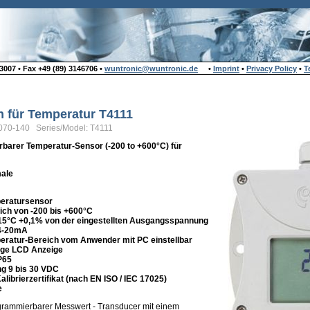
007 • Fax +49 (89) 3146706 •
wuntronic@wuntronic.de
•
Imprint
•
Privacy Policy
•
T
n für Temperatur T4111
070-140 Series/Model: T4111
barer Temperatur-Sensor (-200 to +600°C) für
ale
peratursensor
ch von -200 bis +600°C
,15°C +0,1% von der eingestellten Ausgangsspannung
4-20mA
ratur-Bereich vom Anwender mit PC einstellbar
ige LCD Anzeige
P65
g 9 bis 30 VDC
librierzertifikat (nach EN ISO / IEC 17025)
e
ogrammierbarer Messwert - Transducer mit einem