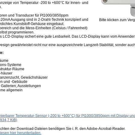
Anzeige von Temperatur -200 to +600°C für Innen- und
.
oren und Transducer für Pt1000/3850ppm
-20mA Ausgang sind in 2-Draht-Technik konzipiert und
Bitte klicken zum Ver
erdichtes Kunststoff-Gehäuse eingebaut.
reich und die Mess-Einheiten (Celsius / Fahrenheit)
elbst programmieren.
ges LCD-Display sichert eine gute Lesbarkeit. Das LCD-Display kann vom Anwender
esign gewährleistet nicht nur eine ausgezeichnete Langzeit-Stabilität, sonder au
e:
Räume
ions-Systeme
astruktur-Räume
-häuser
Pflanzenzucht, Gewächshäuser
len und -Gebäude
 Gallerien, Ausstellungen
äume allgemein
ierbarer Temperatur-Sensor (-200 to +600°C) für Pt1000/3850ppm mit Display u
(934,7 KiB)
achten der Download-Dateien benötigen Sie i. R. den Adobe-Acrobat-Reader.
iesen hier herunterladen.