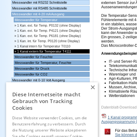
Messwandler mit RS232 Schnittstelle
externen Sensor zur 
Aussenanwendungen
Messwandler mit RS485 Schnittstelle
Messwandler mit 4-20 mA Ausgang
Die Temperatur-Sens
Fühlerelemente mit 4
Messwandler für Temperatur
in ein stabiles, wass
1 Kan. ext. für Temp. P0132 (ohne Display)
Der Strom-Ausgangsbe
1 Kan. ext. für Temp. P4121 (ohne Display)
kann der Anwender s
1 Kan. ext. für Temp. P6181 (ohne Display)
Ein grosses, 2-zeili
1 Kan. int. für Temp. P0120 (ohne Display)
werden.
Das Microcontroller-D
1 Kanal intern für Temperatur T0110
1 Kanal extern für Temperatur T4111
Anwendungsbeispiel
Messwandler für Feuchte
IT- und Server-
Messwandler für Temperatur, Feuchte
Telekommunikat
Messwandler für Druck
Technische Infr
Warenlager und 
Messwandler für CO2
Agri-Kulturen, 
Messwandler mit 0-10 Volt Ausgang
Fabrikation-Hal
×
Comet Software für Websensoren und Datenlogger
Mussen, Archive,
Klimatisierte R
Datenlogger, Datenrekorder, Messwandler
Diese Internetseite macht
Wetterstationen
Gebrauch von Tracking
Günstige Auslauf-und
Cookies
Datenblatt-Download
Demogeräte
Diese Website verwendet Cookies, um die
1 Kanal programm
Kontakt
Ausgangsspannung
Benutzererfahrung zu verbessern. Durch
die Nutzung unserer Website akzeptieren
Für das Betr
Impressum
Sie können d
Sie alle Cookies gemäß unserer Cookie-