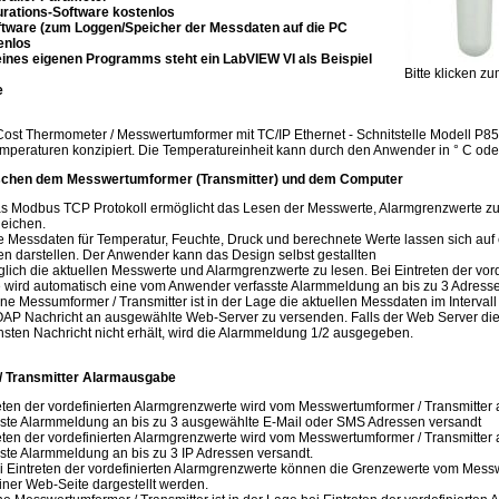
rations-Software kostenlos
tware (zum Loggen/Speicher der Messdaten auf die PC
enlos
eines eigenen Programms steht ein LabVIEW VI als Beispiel
Bitte klicken z
e
 Cost Thermometer / Messwertumformer mit TC/IP Ethernet - Schnitstelle Modell P8
eraturen konzipiert. Die Temperatureinheit kann durch den Anwender in ° C ode
chen dem Messwertumformer (Transmitter) und dem Computer
 Modbus TCP Protokoll ermöglicht das Lesen der Messwerte, Alarmgrenzwerte zu
eichen.
Messdaten für Temperatur, Feuchte, Druck und berechnete Werte lassen sich auf 
n darstellen. Der Anwender kann das Design selbst gestallten
lich die aktuellen Messwerte und Alarmgrenzwerte zu lesen. Bei Eintreten der vord
 wird automatisch eine vom Anwender verfasste Alarmmeldung an bis zu 3 Adresse
e Messumformer / Transmitter ist in der Lage die aktuellen Messdaten im Interval
AP Nachricht an ausgewählte Web-Server zu versenden. Falls der Web Server die
sten Nachricht nicht erhält, wird die Alarmmeldung 1/2 ausgegeben.
 Transmitter Alarmausgabe
reten der vordefinierten Alarmgrenzwerte wird vom Messwertumformer / Transmitter
ste Alarmmeldung an bis zu 3 ausgewählte E-Mail oder SMS Adressen versandt
ten der vordefinierten Alarmgrenzwerte wird vom Messwertumformer / Transmitter
te Alarmmeldung an bis zu 3 IP Adressen versandt.
 Eintreten der vordefinierten Alarmgrenzwerte können die Grenzewerte vom Mess
einer Web-Seite dargestellt werden.