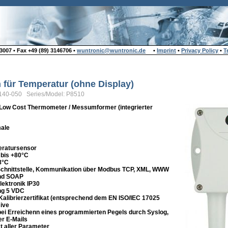
007 • Fax +49 (89) 3146706 •
wuntronic@wuntronic.de
•
Imprint
•
Privacy Policy
•
T
n für Temperatur (ohne Display)
140-050 Series/Model: P8510
Low Cost Thermometer / Messumformer (integrierter
ale
eratursensor
 bis +80°C
8°C
 Schnittstelle, Kommunikation über Modbus TCP, XML, WWW
nd SOAP
lektronik IP30
ng 5 VDC
alibrierzertifikat (entsprechend dem EN ISO/IEC 17025
sive
i Erreichenn eines programmierten Pegels durch Syslog,
r E-Mails
ät aller Parameter