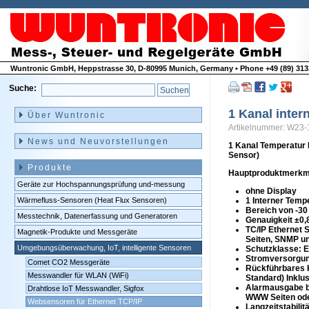
Wuntronic GmbH, Heppstrasse 30, D-80995 Munich, Germany • Phone +49 (89) 3133
Suche:
Navigation
überspringen
1 Kanal inter
Über Wuntronic
Artikelnummer: W23-
News und Neuvorstellungen
1 Kanal Temperatur 
Sensor)
Produkte
Hauptproduktmerkm
Geräte zur Hochspannungsprüfung und-messung
ohne Display
Wärmefluss-Sensoren (Heat Flux Sensoren)
1 Interner Temp
Bereich von -30
Messtechnik, Datenerfassung und Generatoren
Genauigkeit ±0,
TC/IP Ethernet
Magnetik-Produkte und Messgeräte
Seiten, SNMP u
Umgebungsüberwachung, IoT, intelligente Sensoren
Schutzklasse: E
Stromversorgu
Comet CO2 Messgeräte
Rückführbares K
Messwandler für WLAN (WiFi)
Standard) Inklu
Alarmausgabe be
Drahtlose IoT Messwandler, Sigfox
WWW Seiten ode
Websensoren für Ethernet TCP/IP
Langzeitstabilit