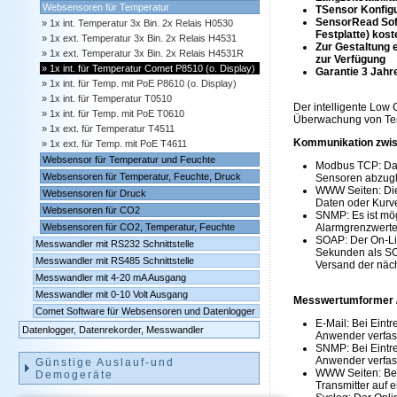
Websensoren für Temperatur
TSensor Konfigu
SensorRead Sof
1x int. Temperatur 3x Bin. 2x Relais H0530
Festplatte) kost
1x ext. Temperatur 3x Bin. 2x Relais H4531
Zur Gestaltung 
1x ext. Temperatur 3x Bin. 2x Relais H4531R
zur Verfügung
1x int. für Temperatur Comet P8510 (o. Display)
Garantie 3 Jahr
1x int. für Temp. mit PoE P8610 (o. Display)
1x int. für Temperatur T0510
Der intelligente Low
1x int. für Temp. mit PoE T0610
Überwachung von Temp
1x ext. für Temperatur T4511
Kommunikation zwis
1x ext. für Temp. mit PoE T4611
Websensor für Temperatur und Feuchte
Modbus TCP: Das
Websensoren für Temperatur, Feuchte, Druck
Sensoren abzugl
WWW Seiten: Die 
Websensoren für Druck
Daten oder Kurve
Websensoren für CO2
SNMP: Es ist mög
Websensoren für CO2, Temperatur, Feuchte
Alarmgrenzwerte
SOAP: Der On-Lin
Messwandler mit RS232 Schnittstelle
Sekunden als SO
Messwandler mit RS485 Schnittstelle
Versand der näch
Messwandler mit 4-20 mA Ausgang
Messwandler mit 0-10 Volt Ausgang
Messwertumformer /
Comet Software für Websensoren und Datenlogger
E-Mail: Bei Eint
Datenlogger, Datenrekorder, Messwandler
Anwender verfas
SNMP: Bei Eintre
Anwender verfass
Günstige Auslauf-und
WWW Seiten: Bei
Demogeräte
Transmitter auf 