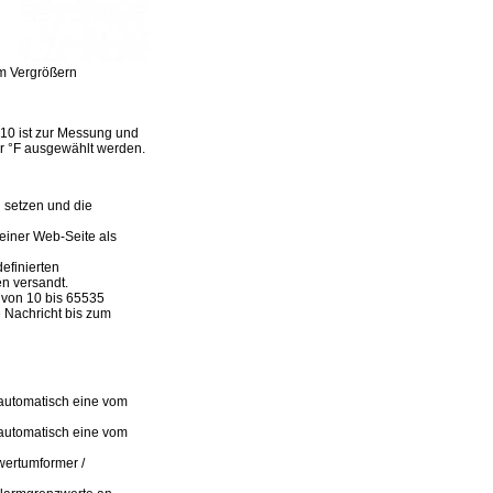
um Vergrößern
510 ist zur Messung und
r °F ausgewählt werden.
 setzen und die
einer Web-Seite als
efinierten
n versandt.
l von 10 bis 65535
 Nachricht bis zum
 automatisch eine vom
 automatisch eine vom
wertumformer /