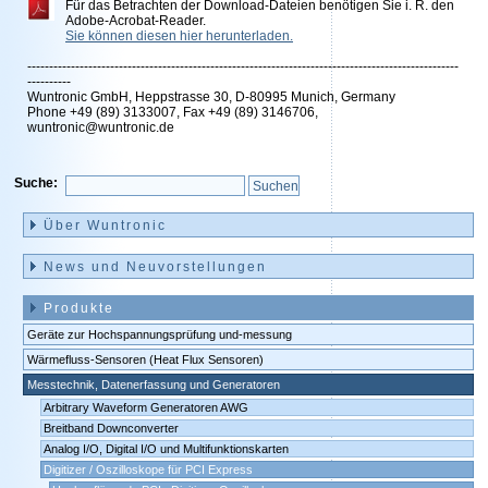
Für das Betrachten der Download-Dateien benötigen Sie i. R. den
Adobe-Acrobat-Reader.
Sie können diesen hier herunterladen.
---------------------------------------------------------------------------------------------------
----------
Wuntronic GmbH, Heppstrasse 30, D-80995 Munich, Germany
Phone +49 (89) 3133007, Fax +49 (89) 3146706,
wuntronic@wuntronic.de
Suche:
Navigation
überspringen
Über Wuntronic
News und Neuvorstellungen
Produkte
Geräte zur Hochspannungsprüfung und-messung
Wärmefluss-Sensoren (Heat Flux Sensoren)
Messtechnik, Datenerfassung und Generatoren
Arbitrary Waveform Generatoren AWG
Breitband Downconverter
Analog I/O, Digital I/O und Multifunktionskarten
Digitizer / Oszilloskope für PCI Express