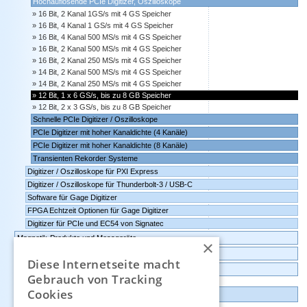
Hochauflösende PCIe Digitizer, Oszilloskope
16 Bit, 2 Kanal 1GS/s mit 4 GS Speicher
16 Bit, 4 Kanal 1 GS/s mit 4 GS Speicher
16 Bit, 4 Kanal 500 MS/s mit 4 GS Speicher
16 Bit, 2 Kanal 500 MS/s mit 4 GS Speicher
16 Bit, 2 Kanal 250 MS/s mit 4 GS Speicher
14 Bit, 2 Kanal 500 MS/s mit 4 GS Speicher
14 Bit, 2 Kanal 250 MS/s mit 4 GS Speicher
12 Bit, 1 x 6 GS/s, bis zu 8 GB Speicher
12 Bit, 2 x 3 GS/s, bis zu 8 GB Speicher
Schnelle PCIe Digitizer / Oszilloskope
PCIe Digitizer mit hoher Kanaldichte (4 Kanäle)
PCIe Digitizer mit hoher Kanaldichte (8 Kanäle)
Transienten Rekorder Systeme
Digitizer / Oszilloskope für PXI Express
Digitizer / Oszilloskope für Thunderbolt-3 / USB-C
Software für Gage Digitizer
FPGA Echtzeit Optionen für Gage Digitizer
Digitizer für PCIe und EC54 von Signatec
Magnetik-Produkte und Messgeräte
×
Umgebungsüberwachung, IoT, intelligente Sensoren
Diese Internetseite macht
Datenlogger, Datenrekorder, Messwandler
Gebrauch von Tracking
Cookies
Günstige Auslauf-und Demogeräte