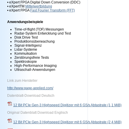
• eXpert FPGA Digital Down Conversion (DDC)
• eXpertTM
Mittelwertbildung
• eXpert FPGA
Fast Fourier Transform (FFT)
Anwendungsbeispiele
Time-of-flight (TOF) Messungen
Radar-System Entwicklung und Test
Disk Drive Test
Produktionsüberwachung
Signal-Intelligenz
Lidar-Systeme
Kommuikation
Zerstörungsfreie Tests
Spektroskopie
High-Performance Imaging
Ultraschall-Anwendungen
Link zum Hersteller
http://www.gage-applied.com/
Datenblatt-Download Deutsch
12 Bit PCIe Gen-3 Highspeed Digitizer mit 6 GS/s Abtastrate
(1,1 MiB)
Original Datenblatt Download Englisch
12 Bit PCIe Gen-3 Highspeed Digitizer mit 6 GS/s Abtastrate
(2,4 MiB)