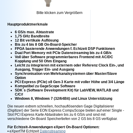
Bitte klicken zum Vergrößern
Hauptproduktmerkmale
6 GS/s max. Abtastrate
1,75 GHz Bandbreite
12 Bit vertikale Auflösung
Bis zu 4 bis 8 GB On-Board-Speicher
FPGA basierende Anwendungen f. Echtzeit DSP Funktionen
Dual Port Memory mit PCIe Datenstreaming bis zu 4 GB/s
Voll über Software programmierbares Frontend mit AC/DC
Kopplung und 50 Ohm Eingang
Leicht zu integrieren mit externem oder Referenz Clock Ein-, und
Ausgang, Trigger Ein- und Ausgang
Synchronisation von Mehrkanalsystemen über Master/Slave
Option
PCI Express (PCIe) x8 Gen-3 Karte mit voller Höhe und 3/4 Länge
Kompatibel zu GageScope Software
SDK´s (Software Development Kit) für LabVIEW, MATLAB und
C/C#
Windows 8, Windows 7 (32/64Bit) und Linux Unterstützung
Die neuen extrem schnellen, hochauflösenden Gage Digitalisierer
(Digitizer) der Serie EON Express CompuScope bieten auf einer Single -
Slot PCI Express Karte Abtastraten bis zu 6 GS/s und sind mit
verschiedene On-Board Speichertiefen von 2 GS bis 8 GS verfügbar.
Für Echtzeit-Anwendungen eXpert On-Board Optionen:
• eXpertTM Echtzeit
Datenstreaming