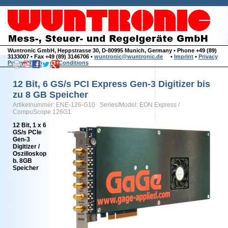
Wuntronic GmbH, Heppstrasse 30, D-80995 Munich, Germany • Phone +49 (89)
3133007 • Fax +49 (89) 3146706 •
wuntronic@wuntronic.de
•
Imprint
•
Privacy
Policy
•
Terms and Conditions
12 Bit, 6 GS/s PCI Express Gen-3 Digitizer bis
zu 8 GB Speicher
Artikelnummer: ENE-126-G10 Series/Model: EON Express /
CompuScope 126G1
12 Bit, 1 x 6
GS/s PCIe
Gen-3
Digitizer /
Oszilloskop
b. 8GB
Speicher