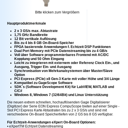
Bitte klicken zum Vergrößern
Hauptproduktmerkmale
2 x 3 GS/s max. Abtastrate
1,75 GHz Bandbreite
12 Bit vertikale Auflösung
Bis zu 4 bis 8 GB On-Board-Speicher
FPGA basierende Anwendungen f. Echtzeit DSP Funktionen
Dual Port Memory mit PCIe Datenstreaming bis zu 4 GB/s
Voll über Software programmierbares Frontend mit AC/DC
Kopplung und 50 Ohm Eingang
Leicht zu integrieren mit externem oder Referenz Clock Ein-, und
Ausgang, Trigger Ein- und Ausgang
Synchronisation von Mehrkanalsystemen über Master/Slave
Option
PCI Express (PCIe) x8 Gen-3 Karte mit voller Höhe und 3/4 Länge
Kompatibel zu GageScope Software
SDK´s (Software Development Kit) für LabVIEW, MATLAB und
C/C#
Windows 8, Windows 7 (32/64Bit) und Linux Unterstützung
Die neuen extrem schnellen, hochauflösenden Gage Digitalisierer
(Digitizer) der Serie EON Express CompuScope bieten auf einer Single -
Slot PCI Express Karte Abtastraten bis zu 2 x 3 GS/s und sind mit
verschiedene On-Board Speichertiefen von 2 GS bis 8 GS verfügbar.
Für Echtzeit-Anwendungen eXpert On-Board Optionen:
• eXpertTM Echtzeit Datenstreaming