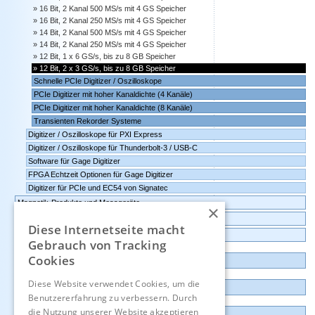
16 Bit, 2 Kanal 500 MS/s mit 4 GS Speicher
16 Bit, 2 Kanal 250 MS/s mit 4 GS Speicher
14 Bit, 2 Kanal 500 MS/s mit 4 GS Speicher
14 Bit, 2 Kanal 250 MS/s mit 4 GS Speicher
12 Bit, 1 x 6 GS/s, bis zu 8 GB Speicher
12 Bit, 2 x 3 GS/s, bis zu 8 GB Speicher
Schnelle PCIe Digitizer / Oszilloskope
PCIe Digitizer mit hoher Kanaldichte (4 Kanäle)
PCIe Digitizer mit hoher Kanaldichte (8 Kanäle)
Transienten Rekorder Systeme
Digitizer / Oszilloskope für PXI Express
Digitizer / Oszilloskope für Thunderbolt-3 / USB-C
Software für Gage Digitizer
FPGA Echtzeit Optionen für Gage Digitizer
Digitizer für PCIe und EC54 von Signatec
Magnetik-Produkte und Messgeräte
×
Umgebungsüberwachung, IoT, intelligente Sensoren
Diese Internetseite macht
Datenlogger, Datenrekorder, Messwandler
Gebrauch von Tracking
Cookies
Günstige Auslauf-und Demogeräte
Diese Website verwendet Cookies, um die
Kontakt
Benutzererfahrung zu verbessern. Durch
die Nutzung unserer Website akzeptieren
Impressum