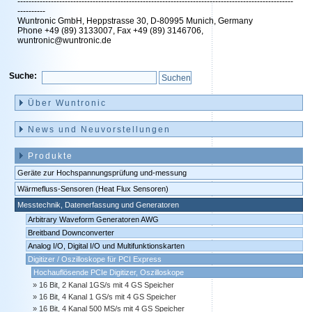
---------------------------------------------------------------------------------------------------
----------
Wuntronic GmbH, Heppstrasse 30, D-80995 Munich, Germany
Phone +49 (89) 3133007, Fax +49 (89) 3146706,
wuntronic@wuntronic.de
Suche:
Navigation
überspringen
Über Wuntronic
News und Neuvorstellungen
Produkte
Geräte zur Hochspannungsprüfung und-messung
Wärmefluss-Sensoren (Heat Flux Sensoren)
Messtechnik, Datenerfassung und Generatoren
Arbitrary Waveform Generatoren AWG
Breitband Downconverter
Analog I/O, Digital I/O und Multifunktionskarten
Digitizer / Oszilloskope für PCI Express
Hochauflösende PCIe Digitizer, Oszilloskope
16 Bit, 2 Kanal 1GS/s mit 4 GS Speicher
16 Bit, 4 Kanal 1 GS/s mit 4 GS Speicher
16 Bit, 4 Kanal 500 MS/s mit 4 GS Speicher