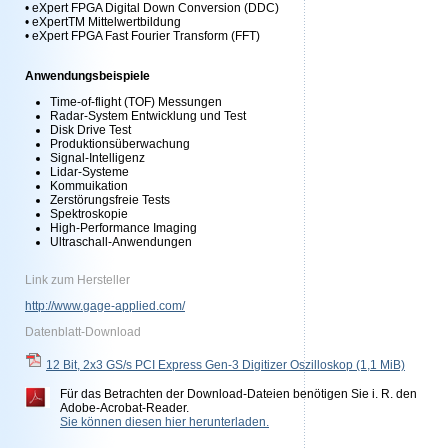
• eXpert FPGA Digital Down Conversion (DDC)
• eXpertTM Mittelwertbildung
• eXpert FPGA Fast Fourier Transform (FFT)
Anwendungsbeispiele
Time-of-flight (TOF) Messungen
Radar-System Entwicklung und Test
Disk Drive Test
Produktionsüberwachung
Signal-Intelligenz
Lidar-Systeme
Kommuikation
Zerstörungsfreie Tests
Spektroskopie
High-Performance Imaging
Ultraschall-Anwendungen
Link zum Hersteller
http://www.gage-applied.com/
Datenblatt-Download
12 Bit, 2x3 GS/s PCI Express Gen-3 Digitizer Oszilloskop
(1,1 MiB)
Für das Betrachten der Download-Dateien benötigen Sie i. R. den
Adobe-Acrobat-Reader.
Sie können diesen hier herunterladen.