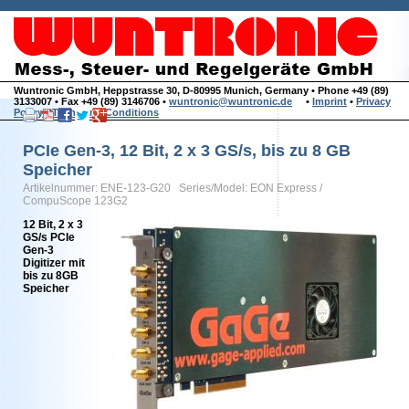
Wuntronic GmbH, Heppstrasse 30, D-80995 Munich, Germany • Phone +49 (89)
3133007 • Fax +49 (89) 3146706 •
wuntronic@wuntronic.de
•
Imprint
•
Privacy
Policy
•
Terms and Conditions
PCIe Gen-3, 12 Bit, 2 x 3 GS/s, bis zu 8 GB
Speicher
Artikelnummer: ENE-123-G20 Series/Model: EON Express /
CompuScope 123G2
12 Bit, 2 x 3
GS/s PCIe
Gen-3
Digitizer mit
bis zu 8GB
Speicher