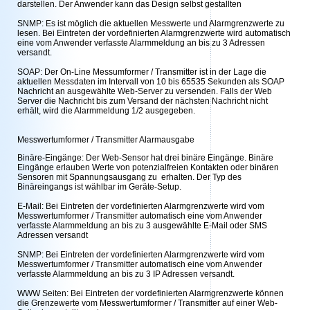
darstellen. Der Anwender kann das Design selbst gestallten
SNMP: Es ist möglich die aktuellen Messwerte und Alarmgrenzwerte zu
lesen. Bei Eintreten der vordefinierten Alarmgrenzwerte wird automatisch
eine vom Anwender verfasste Alarmmeldung an bis zu 3 Adressen
versandt.
SOAP: Der On-Line Messumformer / Transmitter ist in der Lage die
aktuellen Messdaten im Intervall von 10 bis 65535 Sekunden als SOAP
Nachricht an ausgewählte Web-Server zu versenden. Falls der Web
Server die Nachricht bis zum Versand der nächsten Nachricht nicht
erhält, wird die Alarmmeldung 1/2 ausgegeben.
Messwertumformer / Transmitter Alarmausgabe
Binäre-Eingänge: Der Web-Sensor hat drei binäre Eingänge. Binäre
Eingänge erlauben Werte von potenzialfreien Kontakten oder binären
Sensoren mit Spannungsausgang zu erhalten. Der Typ des
Binäreingangs ist wählbar im Geräte-Setup.
E-Mail: Bei Eintreten der vordefinierten Alarmgrenzwerte wird vom
Messwertumformer / Transmitter automatisch eine vom Anwender
verfasste Alarmmeldung an bis zu 3 ausgewählte E-Mail oder SMS
Adressen versandt
SNMP: Bei Eintreten der vordefinierten Alarmgrenzwerte wird vom
Messwertumformer / Transmitter automatisch eine vom Anwender
verfasste Alarmmeldung an bis zu 3 IP Adressen versandt.
WWW Seiten: Bei Eintreten der vordefinierten Alarmgrenzwerte können
die Grenzewerte vom Messwertumformer / Transmitter auf einer Web-