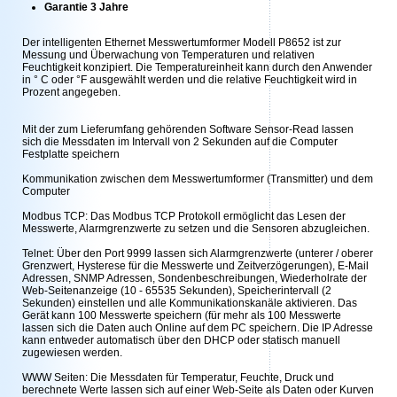
Garantie 3 Jahre
Der intelligenten Ethernet Messwertumformer Modell P8652 ist zur
Messung und Überwachung von Temperaturen und relativen
Feuchtigkeit konzipiert. Die Temperatureinheit kann durch den Anwender
in ° C oder °F ausgewählt werden und die relative Feuchtigkeit wird in
Prozent angegeben.
Mit der zum Lieferumfang gehörenden Software Sensor-Read lassen
sich die Messdaten im Intervall von 2 Sekunden auf die Computer
Festplatte speichern
Kommunikation zwischen dem Messwertumformer (Transmitter) und dem
Computer
Modbus TCP: Das Modbus TCP Protokoll ermöglicht das Lesen der
Messwerte, Alarmgrenzwerte zu setzen und die Sensoren abzugleichen.
Telnet: Über den Port 9999 lassen sich Alarmgrenzwerte (unterer / oberer
Grenzwert, Hysterese für die Messwerte und Zeitverzögerungen), E-Mail
Adressen, SNMP Adressen, Sondenbeschreibungen, Wiederholrate der
Web-Seitenanzeige (10 - 65535 Sekunden), Speicherintervall (2
Sekunden) einstellen und alle Kommunikationskanäle aktivieren. Das
Gerät kann 100 Messwerte speichern (für mehr als 100 Messwerte
lassen sich die Daten auch Online auf dem PC speichern. Die IP Adresse
kann entweder automatisch über den DHCP oder statisch manuell
zugewiesen werden.
WWW Seiten: Die Messdaten für Temperatur, Feuchte, Druck und
berechnete Werte lassen sich auf einer Web-Seite als Daten oder Kurven