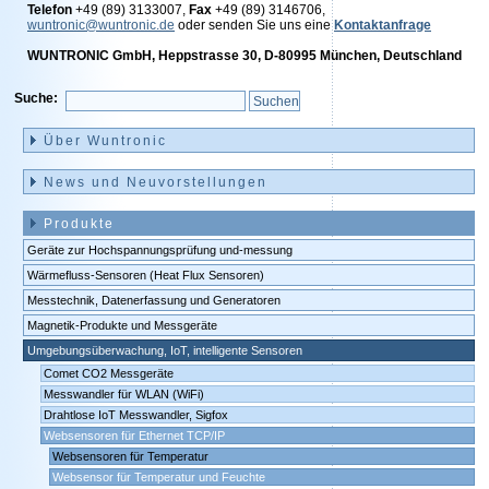
Telefon
+49 (89) 3133007,
Fax
+49 (89) 3146706,
wuntronic@wuntronic.de
oder senden Sie uns eine
Kontaktanfrage
WUNTRONIC GmbH, Heppstrasse 30, D-80995 München, Deutschland
Suche:
Navigation
überspringen
Über Wuntronic
News und Neuvorstellungen
Produkte
Geräte zur Hochspannungsprüfung und-messung
Wärmefluss-Sensoren (Heat Flux Sensoren)
Messtechnik, Datenerfassung und Generatoren
Magnetik-Produkte und Messgeräte
Umgebungsüberwachung, IoT, intelligente Sensoren
Comet CO2 Messgeräte
Messwandler für WLAN (WiFi)
Drahtlose IoT Messwandler, Sigfox
Websensoren für Ethernet TCP/IP
Websensoren für Temperatur
Websensor für Temperatur und Feuchte