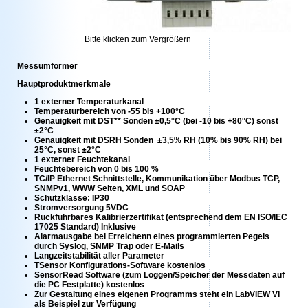
Bitte klicken zum Vergrößern
Messumformer
Hauptproduktmerkmale
1 externer Temperaturkanal
Temperaturbereich von -55 bis +100°C
Genauigkeit mit DST** Sonden ±0,5°C (bei -10 bis +80°C) sonst
±2°C
Genauigkeit mit DSRH Sonden ±3,5% RH (10% bis 90% RH) bei
25°C, sonst ±2°C
1 externer Feuchtekanal
Feuchtebereich von 0 bis 100 %
TC/IP Ethernet Schnittstelle, Kommunikation über Modbus TCP,
SNMPv1, WWW Seiten, XML und SOAP
Schutzklasse: IP30
Stromversorgung 5VDC
Rückführbares Kalibrierzertifikat (entsprechend dem EN ISO/IEC
17025 Standard) Inklusive
Alarmausgabe bei Erreichenn eines programmierten Pegels
durch Syslog, SNMP Trap oder E-Mails
Langzeitstabilität aller Parameter
TSensor Konfigurations-Software kostenlos
SensorRead Software (zum Loggen/Speicher der Messdaten auf
die PC Festplatte) kostenlos
Zur Gestaltung eines eigenen Programms steht ein LabVIEW VI
als Beispiel zur Verfügung