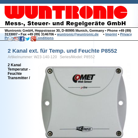
Wuntronic GmbH, Heppstrasse 30, D-80995 Munich, Germany • Phone +49 (89)
3133007 • Fax +49 (89) 3146706 •
wuntronic@wuntronic.de
•
Imprint
•
Privacy
Policy
•
Terms and Conditions
2 Kanal ext. für Temp. und Feuchte P8552
Artikelnummer: W23-140-120 Series/Model: P8552
2 Kanal
Temperatur -
Feuchte
Transmitter /