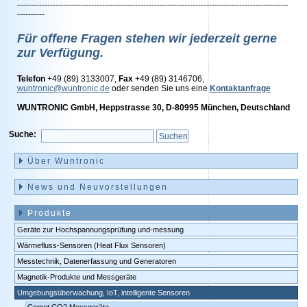
---------------------------------------------------------------------------------------------------
----------
Für offene Fragen stehen wir jederzeit gerne
zur Verfügung.
Telefon
+49 (89) 3133007,
Fax
+49 (89) 3146706,
wuntronic@wuntronic.de
oder senden Sie uns eine
Kontaktanfrage
WUNTRONIC GmbH, Heppstrasse 30, D-80995 München, Deutschland
Suche:
Navigation
überspringen
Über Wuntronic
News und Neuvorstellungen
Produkte
Geräte zur Hochspannungsprüfung und-messung
Wärmefluss-Sensoren (Heat Flux Sensoren)
Messtechnik, Datenerfassung und Generatoren
Magnetik-Produkte und Messgeräte
Umgebungsüberwachung, IoT, intelligente Sensoren