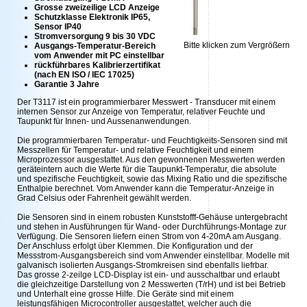
Grosse zweizeilige LCD Anzeige
Schutzklasse Elektronik IP65,
Sensor IP40
Stromversorgung 9 bis 30 VDC
Bitte klicken zum Vergrößern
Ausgangs-Temperatur-Bereich
vom Anwender mit PC einstellbar
rückführbares Kalibrierzertifikat
(nach EN ISO / IEC 17025)
Garantie 3 Jahre
Der T3117 ist ein programmierbarer Messwert - Transducer mit einem
internen Sensor zur Anzeige von Temperatur, relativer Feuchte und
Taupunkt für Innen- und Aussenanwendungen.
Die programmierbaren Temperatur- und Feuchtigkeits-Sensoren sind mit
Messzellen für Temperatur- und relative Feuchtigkeit und einem
Microprozessor ausgestattet. Aus den gewonnenen Messwerten werden
geräteintern auch die Werte für die Taupunkt-Temperatur, die absolute
und spezifische Feuchtigkeit, sowie das Mixing Ratio und die spezifische
Enthalpie berechnet. Vom Anwender kann die Temperatur-Anzeige in
Grad Celsius oder Fahrenheit gewählt werden.
Die Sensoren sind in einem robusten Kunststofff-Gehäuse untergebracht
und stehen in Ausführungen für Wand- oder Durchführungs-Montage zur
Verfügung. Die Sensoren liefern einen Strom von 4-20mA am Ausgang.
Der Anschluss erfolgt über Klemmen. Die Konfiguration und der
Messstrom-Ausgangsbereich sind vom Anwender einstellbar. Modelle mit
galvanisch isolierten Ausgangs-Stromkreisen sind ebenfalls liefrbar.
Das grosse 2-zeilge LCD-Display ist ein- und ausschaltbar und erlaubt
die gleichzeitige Darstellung von 2 Messwerten (T/rH) und ist bei Betrieb
und Unterhalt eine grosse Hilfe. Die Geräte sind mit einem
leistungsfähigen Microcontroller ausgestattet, welcher auch die