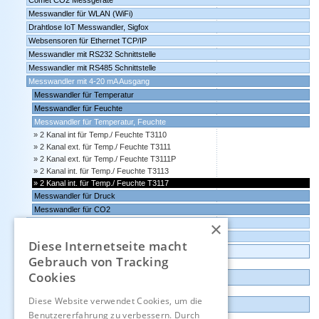
Comet CO2 Messgeräte
Messwandler für WLAN (WiFi)
Drahtlose IoT Messwandler, Sigfox
Websensoren für Ethernet TCP/IP
Messwandler mit RS232 Schnittstelle
Messwandler mit RS485 Schnittstelle
Messwandler mit 4-20 mA Ausgang
Messwandler für Temperatur
Messwandler für Feuchte
Messwandler für Temperatur, Feuchte
2 Kanal int für Temp./ Feuchte T3110
2 Kanal ext. für Temp./ Feuchte T3111
2 Kanal ext. für Temp./ Feuchte T3111P
2 Kanal int. für Temp./ Feuchte T3113
2 Kanal int. für Temp./ Feuchte T3117
Messwandler für Druck
Messwandler für CO2
×
Messwandler mit 0-10 Volt Ausgang
Comet Software für Websensoren und Datenlogger
Diese Internetseite macht
Datenlogger, Datenrekorder, Messwandler
Gebrauch von Tracking
Cookies
Günstige Auslauf-und Demogeräte
Diese Website verwendet Cookies, um die
Kontakt
Benutzererfahrung zu verbessern. Durch