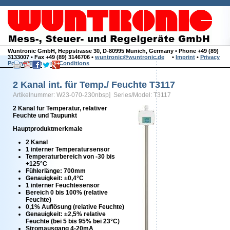
Wuntronic GmbH, Heppstrasse 30, D-80995 Munich, Germany • Phone +49 (89)
3133007 • Fax +49 (89) 3146706 •
wuntronic@wuntronic.de
•
Imprint
•
Privacy
Policy
•
Terms and Conditions
2 Kanal int. für Temp./ Feuchte T3117
Artikelnummer: W23-070-230nbsp] Series/Model: T3117
2 Kanal für Temperatur, relativer
Feuchte und Taupunkt
Hauptproduktmerkmale
2 Kanal
1 interner Temperatursensor
Temperaturbereich von -30 bis
+125°C
Fühlerlänge: 700mm
Genauigkeit: ±0,4°C
1 interner Feuchtesensor
Bereich 0 bis 100% (relative
Feuchte)
0,1% Auflösung (relative Feuchte)
Genauigkeit: ±2,5% relative
Feuchte (bei 5 bis 95% bei 23°C)
Stromausgang 4-20mA