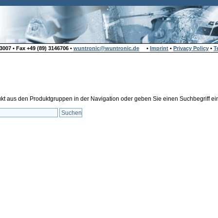
007 • Fax +49 (89) 3146706 •
wuntronic@wuntronic.de
•
Imprint
•
Privacy Policy
•
T
kt aus den Produktgruppen in der Navigation oder geben Sie einen Suchbegriff ei
riffe