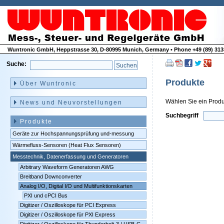
Wuntronic GmbH, Heppstrasse 30, D-80995 Munich, Germany • Phone +49 (89) 3133
Suche:
Navigation
überspringen
Produkte
Über Wuntronic
Wählen Sie ein Produ
News und Neuvorstellungen
Suchbeg
Suchbegriff
Produkte
Geräte zur Hochspannungsprüfung und-messung
Wärmefluss-Sensoren (Heat Flux Sensoren)
Messtechnik, Datenerfassung und Generatoren
Arbitrary Waveform Generatoren AWG
Breitband Downconverter
Analog I/O, Digital I/O und Multifunktionskarten
PXI und cPCI Bus
Digitizer / Oszilloskope für PCI Express
Digitizer / Oszilloskope für PXI Express