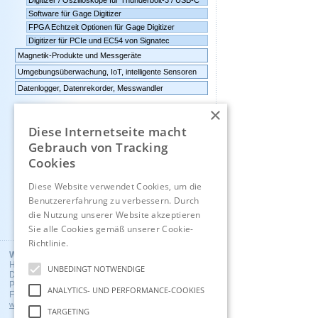
Digitizer / Oszilloskope für Thunderbolt-3 / USB-C
Software für Gage Digitizer
FPGA Echtzeit Optionen für Gage Digitizer
Digitizer für PCIe und EC54 von Signatec
Magnetik-Produkte und Messgeräte
Umgebungsüberwachung, IoT, intelligente Sensoren
Datenlogger, Datenrekorder, Messwandler
×
Günstige Auslauf-und
Demogeräte
Diese Internetseite macht
Gebrauch von Tracking
Kontakt
Cookies
Impressum
Diese Website verwendet Cookies, um die
Benutzererfahrung zu verbessern. Durch
die Nutzung unserer Website akzeptieren
Englisch
Sie alle Cookies gemäß unserer Cookie-
Richtlinie.
Hinweise
Wuntronic GmbH
Heppstrasse 30
UNBEDINGT NOTWENDIGE
D - 80995 Munich, Germany
Phone +49 (89) 3133007
ANALYTICS- UND PERFORMANCE-COOKIES
Fax +49 (89) 3146706
wuntronic@wuntronic.de
TARGETING