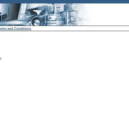
erms and Conditions
n: