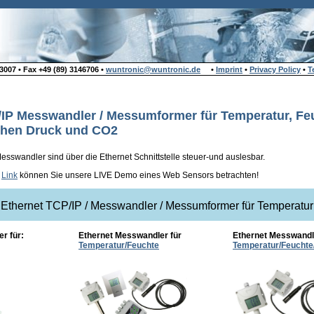
007 • Fax +49 (89) 3146706 •
wuntronic@wuntronic.de
•
Imprint
•
Privacy Policy
•
T
/IP Messwandler / Messumformer für Temperatur, Fe
chen Druck und CO2
esswandler sind über die Ethernet Schnittstelle steuer-und auslesbar.
m
Link
können Sie unsere LIVE Demo eines Web Sensors betrachten!
Ethernet TCP/IP / Messwandler / Messumformer für Temperatur
r für:
Ethernet Messwandler für
Ethernet Messwandle
Temperatur/Feuchte
Temperatur/Feuchte