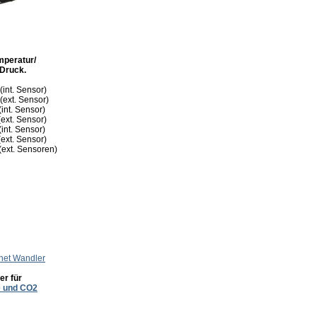
mperatur/
 Druck.
(int. Sensor)
(ext. Sensor)
(int. Sensor)
ext. Sensor)
(int. Sensor)
ext. Sensor)
ext. Sensoren)
net Wandler
er für
e und CO2