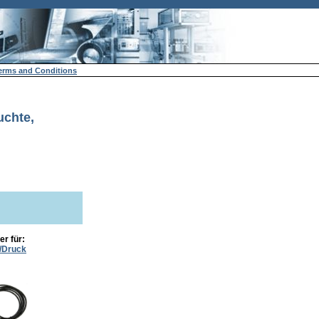
erms and Conditions
uchte,
r für:
/Druck