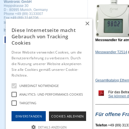
Wuntronic GmbH
Heppstrasse 30
D - 80995 Munich, Germany
Phone +49 (89) 3133007
Fax +49 (89) 3146706
×
wuntronic@wuntronic.de
Diese Internetseite macht
Impressum
Datenschutz
AGB's
Gebrauch von Tracking
Messwandler für at
Cookies
Diese Website verwendet Cookies, um die
Messwandler T2514
(
Benutzererfahrung zu verbessern. Durch
die Nutzung unserer Website akzeptieren
Sie alle Cookies gemäß unserer Cookie-
Richtlinie.
Hinweise
Gesamtkatalog Ether
UNBEDINGT NOTWENDIGE
Für das Betr
ANALYTICS- UND PERFORMANCE-COOKIES
Sie können d
TARGETING
-----------------------------
Für offene Fr
EINVERSTANDEN
COOKIES ABLEHNEN
Telefon
+49 (89) 31
DETAILS ANZEIGEN