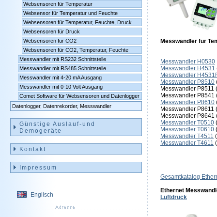
Websensoren für Temperatur
Websensor für Temperatur und Feuchte
Websensoren für Temperatur, Feuchte, Druck
Websensoren für Druck
Websensoren für CO2
Messwandler für T
Websensoren für CO2, Temperatur, Feuchte
Messwandler mit RS232 Schnittstelle
Messwandler H0530
Messwandler H4531
Messwandler mit RS485 Schnittstelle
Messwandler H4531
Messwandler mit 4-20 mA Ausgang
Messwandler P8510
Messwandler mit 0-10 Volt Ausgang
Messwandler P8511 (
Messwandler P8541 (
Comet Software für Websensoren und Datenlogger
Messwandler P8610
Datenlogger, Datenrekorder, Messwandler
Messwandler P8611 (
Messwandler P8641 (
Messwandler T0510
(
Günstige Auslauf-und
Messwandler T0610
(
Demogeräte
Messwandler T4511
(
Messwandler T4611
(
Kontakt
Impressum
Gesamtkatalog Ether
Ethernet Messwandle
Englisch
Luftdruck