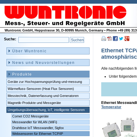
Wuntronic GmbH, Heppstrasse 30, D-80995 Munich, Germany • Phone +49 (89) 3133
Suche:
Navigation
überspringen
Ethernet TCP
Über Wuntronic
atmosphäris
News und Neuvorstellungen
Alle nachfolgenden M
Produkte
Unter folgende
Geräte zur Hochspannungsprüfung und-messung
Wärmefluss-Sensoren (Heat Flux Sensoren)
Messtechnik, Datenerfassung und Generatoren
Ethernet Messwandle
Magnetik-Produkte und Messgeräte
Temperatur
Umgebungsüberwachung, IoT, intelligente Sensoren
Comet CO2 Messgeräte
Messwandler für WLAN (WiFi)
Drahtlose IoT Messwandler, Sigfox
Websensoren für Ethernet TCP/IP