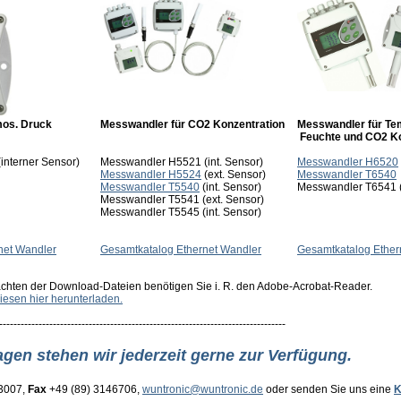
mos. Druck
Messwandler für CO2 Konzentration
Messwandler für Te
Feuchte und CO2 Ko
interner Sensor)
Messwandler H5521 (int. Sensor)
Messwandler H6520
Messwandler H5524
(ext. Sensor)
Messwandler T6540
Messwandler T5540
(int. Sensor)
Messwandler T6541 (
Messwandler T5541 (ext. Sensor)
Messwandler T5545 (int. Sensor)
net Wandler
Gesamtkatalog Ethernet Wandler
Gesamtkatalog Ether
achten der Download-Dateien benötigen Sie i. R. den Adobe-Acrobat-Reader.
iesen hier herunterladen.
--------------------------------------------------------------------------------
agen stehen wir jederzeit gerne zur Verfügung.
33007,
Fax
+49 (89) 3146706,
wuntronic@wuntronic.de
oder senden Sie uns eine
K