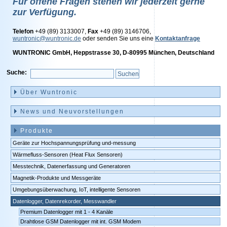
Für offene Fragen stehen wir jederzeit gerne
zur Verfügung.
Telefon
+49 (89) 3133007,
Fax
+49 (89) 3146706,
wuntronic@wuntronic.de
oder senden Sie uns eine
Kontaktanfrage
WUNTRONIC GmbH, Heppstrasse 30, D-80995 München, Deutschland
Suche:
Navigation
überspringen
Über Wuntronic
News und Neuvorstellungen
Produkte
Geräte zur Hochspannungsprüfung und-messung
Wärmefluss-Sensoren (Heat Flux Sensoren)
Messtechnik, Datenerfassung und Generatoren
Magnetik-Produkte und Messgeräte
Umgebungsüberwachung, IoT, intelligente Sensoren
Datenlogger, Datenrekorder, Messwandler
Premium Datenlogger mit 1 - 4 Kanäle
Drahtlose GSM Datenlogger mit int. GSM Modem