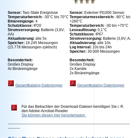
Sensor:
Two-State Ereignisse
Sensor:
Externer Pt1000 Sensor
Temperaturbereich:
-30°C bis 70°C
Temperaturmessbereich:
-90°C bis
Binäreingänge:
4
+260°C
Schutzklasse:
IP20
Temperaturbereich:
-30 bis +70°C
Stromversorgung:
Batterie (3,6V;
Leseauflösung:
0,1°C
AA)
Schutzklasse:
IP67
Aktualisierung:
alle 5s
Stromversorgung:
Batterie (3,6V; AA)
Speicher:
16.245 Messungen
Aktualisierung:
alle 10s
(15.778 Messungen-zyklisch)
Log Interval:
10s bis 24h
Speicher:
30.000 Messungen
Besonderheit:
Besonderheit:
Großes Display
Großes Display
4x Binäreingänge
2x Kanäle
2x Binäreingänge
Gesamtkatalog Datenlogger
Gesamtkatalog Datenlogger
Für das Betrachten der Download-Dateien benötigen Sie i. R.
den Adobe-Acrobat-Reader.
Sie können diesen hier herunterladen.
---------------------------------------------------------------------------------------------------
----------