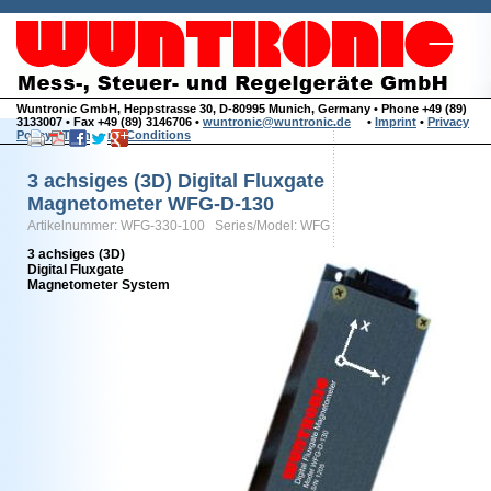
Wuntronic GmbH, Heppstrasse 30, D-80995 Munich, Germany • Phone +49 (89)
3133007 • Fax +49 (89) 3146706 •
wuntronic@wuntronic.de
•
Imprint
•
Privacy
Policy
•
Terms and Conditions
3 achsiges (3D) Digital Fluxgate
Magnetometer WFG-D-130
Artikelnummer: WFG-330-100 Series/Model: WFG
3 achsiges (3D)
Digital Fluxgate
Magnetometer System