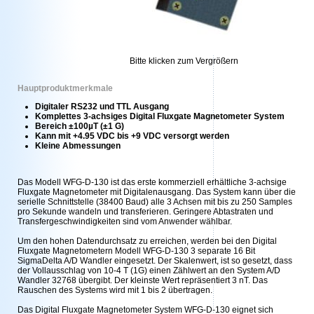
Bitte klicken zum Vergrößern
Hauptproduktmerkmale
Digitaler RS232 und TTL Ausgang
Komplettes 3-achsiges Digital Fluxgate Magnetometer System
Bereich ±100µT (±1 G)
Kann mit +4.95 VDC bis +9 VDC versorgt werden
Kleine Abmessungen
Das Modell WFG-D-130 ist das erste kommerziell erhältliche 3-achsige
Fluxgate Magnetometer mit Digitalenausgang. Das System kann über die
serielle Schnittstelle (38400 Baud) alle 3 Achsen mit bis zu 250 Samples
pro Sekunde wandeln und transferieren. Geringere Abtastraten und
Transfergeschwindigkeiten sind vom Anwender wählbar.
Um den hohen Datendurchsatz zu erreichen, werden bei den Digital
Fluxgate Magnetometern Modell WFG-D-130 3 separate 16 Bit
SigmaDelta A/D Wandler eingesetzt. Der Skalenwert, ist so gesetzt, dass
der Vollausschlag von 10-4 T (1G) einen Zählwert an den System A/D
Wandler 32768 übergibt. Der kleinste Wert repräsentiert 3 nT. Das
Rauschen des Systems wird mit 1 bis 2 übertragen.
Das Digital Fluxgate Magnetometer System WFG-D-130 eignet sich