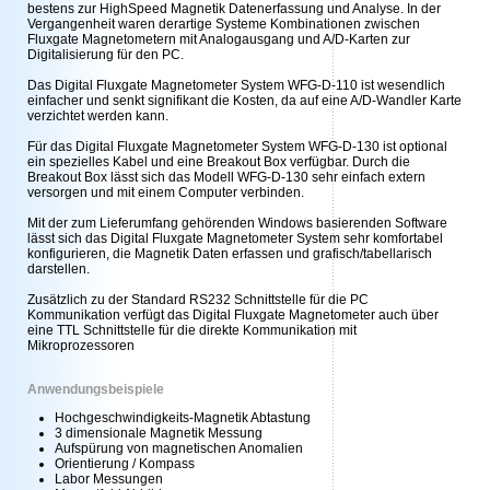
bestens zur HighSpeed Magnetik Datenerfassung und Analyse. In der
Vergangenheit waren derartige Systeme Kombinationen zwischen
Fluxgate Magnetometern mit Analogausgang und A/D-Karten zur
Digitalisierung für den PC.
Das Digital Fluxgate Magnetometer System WFG-D-110 ist wesendlich
einfacher und senkt signifikant die Kosten, da auf eine A/D-Wandler Karte
verzichtet werden kann.
Für das Digital Fluxgate Magnetometer System WFG-D-130 ist optional
ein spezielles Kabel und eine Breakout Box verfügbar. Durch die
Breakout Box lässt sich das Modell WFG-D-130 sehr einfach extern
versorgen und mit einem Computer verbinden.
Mit der zum Lieferumfang gehörenden Windows basierenden Software
lässt sich das Digital Fluxgate Magnetometer System sehr komfortabel
konfigurieren, die Magnetik Daten erfassen und grafisch/tabellarisch
darstellen.
Zusätzlich zu der Standard RS232 Schnittstelle für die PC
Kommunikation verfügt das Digital Fluxgate Magnetometer auch über
eine TTL Schnittstelle für die direkte Kommunikation mit
Mikroprozessoren
Anwendungsbeispiele
Hochgeschwindigkeits-Magnetik Abtastung
3 dimensionale Magnetik Messung
Aufspürung von magnetischen Anomalien
Orientierung / Kompass
Labor Messungen