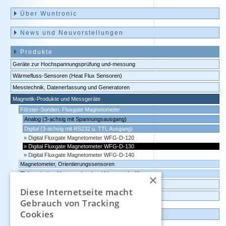
Navigation
überspringen
Über Wuntronic
News und Neuvorstellungen
Produkte
Geräte zur Hochspannungsprüfung und-messung
Wärmefluss-Sensoren (Heat Flux Sensoren)
Messtechnik, Datenerfassung und Generatoren
Magnetik-Produkte und Messgeräte
Förster-Sonden, Fluxgate Magnetometer
Analog (3-achsig mit Spannungsausgang)
Digital (3-achsig mit RS232 u. TTL Ausgang)
Digital Fluxgate Magnetometer WFG-D-120
Digital Fluxgate Magnetometer WFG-D-130
Digital Fluxgate Magnetometer WFG-D-140
Magnetometer, Orientierungssensoren
Elektronischer Magnetpolsucher / Magnetpolprüfer
×
Umgebungsüberwachung, IoT, intelligente Sensoren
Diese Internetseite macht
Datenlogger, Datenrekorder, Messwandler
Gebrauch von Tracking
Cookies
Günstige Auslauf-und Demogeräte