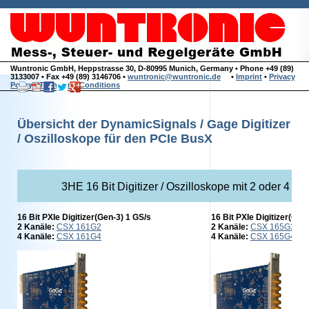
Wuntronic GmbH, Heppstrasse 30, D-80995 Munich, Germany • Phone +49 (89)
3133007 • Fax +49 (89) 3146706 •
wuntronic@wuntronic.de
•
Imprint
•
Privacy
Policy
•
Terms and Conditions
Übersicht der DynamicSignals / Gage Digitizer
/ Oszilloskope für den PCIe BusX
3HE 16 Bit Digitizer / Oszilloskope mit 2 oder 4 K
16 Bit PXIe Digitizer(Gen-3) 1 GS/s
16 Bit PXIe Digitizer(Ge
2 Kanäle:
CSX 161G2
2 Kanäle:
CSX 165G2
4 Kanäle:
CSX 161G4
4 Kanäle:
CSX 165G4