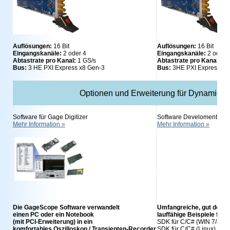
Auflösungen:
16 Bit
Auflösungen:
16 Bit
Eingangskanäle:
2 oder 4
Eingangskanäle:
2 oder 
Abtastrate pro Kanal:
1 GS/s
Abtastrate pro Kanal:
50
Bus:
3 HE PXI Express x8 Gen-3
Bus:
3HE PXI Express x8
Optionen und Erweiterung für DynamicSig
Software für Gage Digitizer
Software Develoment Kits
Mehr Information »
Mehr Information »
Die GageScope Software verwandelt
Umfangreiche, gut doku
einen PC oder ein Notebook
lauffähige Beispiele für:
(mit PCI-Erweiterung) in ein
SDK für C/C# (WIN 7/8/10 
komfortables
Oszilloskop / Transienten-Recorder
SDK für C/C# (Linux)