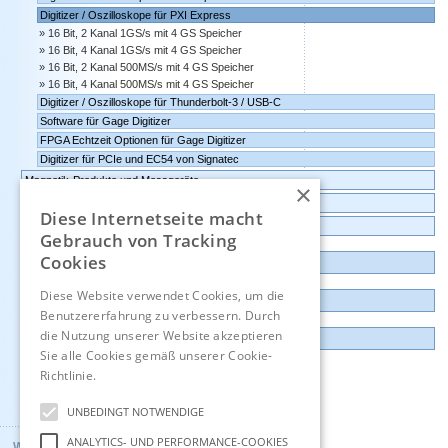
Digitizer / Oszilloskope für PXI Express
16 Bit, 2 Kanal 1GS/s mit 4 GS Speicher
16 Bit, 4 Kanal 1GS/s mit 4 GS Speicher
16 Bit, 2 Kanal 500MS/s mit 4 GS Speicher
16 Bit, 4 Kanal 500MS/s mit 4 GS Speicher
Digitizer / Oszilloskope für Thunderbolt-3 / USB-C
Software für Gage Digitizer
FPGA Echtzeit Optionen für Gage Digitizer
Digitizer für PCIe und EC54 von Signatec
Magnetik-Produkte und Messgeräte
×
Umgebungsüberwachung, IoT, intelligente Sensoren
Diese Internetseite macht
Datenlogger, Datenrekorder, Messwandler
Gebrauch von Tracking
Cookies
Günstige Auslauf-und Demogeräte
Diese Website verwendet Cookies, um die
Kontakt
Benutzererfahrung zu verbessern. Durch
die Nutzung unserer Website akzeptieren
Impressum
Sie alle Cookies gemäß unserer Cookie-
Richtlinie.
Hinweise
Englisch
UNBEDINGT NOTWENDIGE
ANALYTICS- UND PERFORMANCE-COOKIES
Wuntronic GmbH