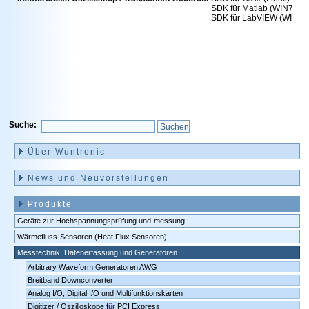
SDK für Matlab (WIN7/8/10
SDK für LabVIEW (WIN7/8/
Suche:
Navigation
überspringen
Über Wuntronic
News und Neuvorstellungen
Produkte
Geräte zur Hochspannungsprüfung und-messung
Wärmefluss-Sensoren (Heat Flux Sensoren)
Messtechnik, Datenerfassung und Generatoren
Arbitrary Waveform Generatoren AWG
Breitband Downconverter
Analog I/O, Digital I/O und Multifunktionskarten
Digitizer / Oszilloskope für PCI Express