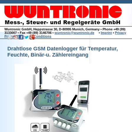
Wuntronic GmbH, Heppstrasse 30, D-80995 Munich, Germany • Phone +49 (89)
3133007 • Fax +49 (89) 3146706 •
wuntronic@wuntronic.de
•
Imprint
•
Privacy
Policy
•
Terms and Conditions
Drahtlose GSM Datenlogger für Temperatur,
Feuchte, Binär-u. Zählereingang