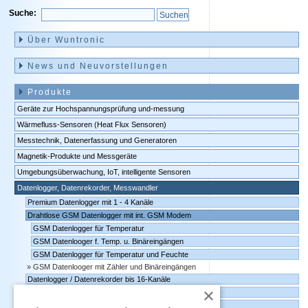
Suche:
Navigation
überspringen
Über Wuntronic
News und Neuvorstellungen
Produkte
Geräte zur Hochspannungsprüfung und-messung
Wärmefluss-Sensoren (Heat Flux Sensoren)
Messtechnik, Datenerfassung und Generatoren
Magnetik-Produkte und Messgeräte
Umgebungsüberwachung, IoT, intelligente Sensoren
Datenlogger, Datenrekorder, Messwandler
Premium Datenlogger mit 1 - 4 Kanäle
Drahtlose GSM Datenlogger mit int. GSM Modem
GSM Datenlogger für Temperatur
GSM Datenlooger f. Temp. u. Binäreingängen
GSM Datenlogger für Temperatur und Feuchte
GSM Datenlooger mit Zähler und Binäreingängen
Datenlogger / Datenrekorder bis 16-Kanäle
×
Handgeräte für Temperatur / Feuchte / Druck
Temperatur Datenlogger mit Drucker