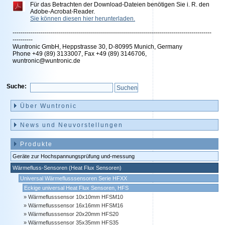
Für das Betrachten der Download-Dateien benötigen Sie i. R. den
Adobe-Acrobat-Reader.
Sie können diesen hier herunterladen.
---------------------------------------------------------------------------------------------------
----------
Wuntronic GmbH, Heppstrasse 30, D-80995 Munich, Germany
Phone +49 (89) 3133007, Fax +49 (89) 3146706,
wuntronic@wuntronic.de
Suche:
Navigation
überspringen
Über Wuntronic
News und Neuvorstellungen
Produkte
Geräte zur Hochspannungsprüfung und-messung
Wärmefluss-Sensoren (Heat Flux Sensoren)
Universal Wärmeflusssensoren Serie HFXX
Eckige universal Heat Flux Sensoren, HFS
Wärmeflusssensor 10x10mm HFSM10
Wärmeflusssensor 16x16mm HFSM16
Wärmeflusssensor 20x20mm HFS20
Wärmeflusssensor 35x35mm HFS35