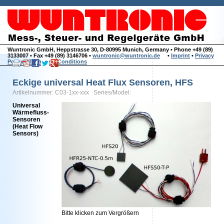
Wuntronic GmbH, Heppstrasse 30, D-80995 Munich, Germany • Phone +49 (89)
3133007 • Fax +49 (89) 3146706 •
wuntronic@wuntronic.de
•
Imprint
•
Privacy
Policy
•
Terms and Conditions
Eckige universal Heat Flux Sensoren, HFS
Artikelnummer: C03-1xx-xxx Series/Model:
Universal
Wärmefluss-
Sensoren
(Heat Flow
Sensors)
Bitte klicken zum Vergrößern