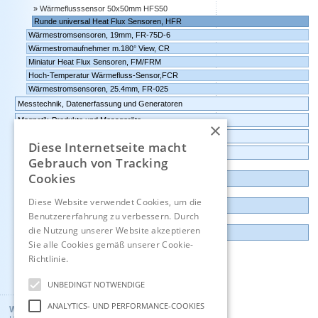
Wärmeflusssensor 50x50mm HFS50
Runde universal Heat Flux Sensoren, HFR
Wärmestromsensoren, 19mm, FR-75D-6
Wärmestromaufnehmer m.180° View, CR
Miniatur Heat Flux Sensoren, FM/FRM
Hoch-Temperatur Wärmefluss-Sensor,FCR
Wärmestromsensoren, 25.4mm, FR-025
Messtechnik, Datenerfassung und Generatoren
Magnetik-Produkte und Messgeräte
×
Umgebungsüberwachung, IoT, intelligente Sensoren
Diese Internetseite macht
Datenlogger, Datenrekorder, Messwandler
Gebrauch von Tracking
Cookies
Günstige Auslauf-und Demogeräte
Diese Website verwendet Cookies, um die
Kontakt
Benutzererfahrung zu verbessern. Durch
die Nutzung unserer Website akzeptieren
Impressum
Sie alle Cookies gemäß unserer Cookie-
Richtlinie.
Hinweise
Englisch
UNBEDINGT NOTWENDIGE
ANALYTICS- UND PERFORMANCE-COOKIES
Wuntronic GmbH