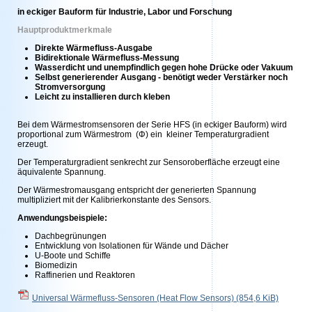
in eckiger Bauform für Industrie, Labor und Forschung
Hauptproduktmerkmale
Direkte Wärmefluss-Ausgabe
Bidirektionale Wärmefluss-Messung
Wasserdicht und unempfindlich gegen hohe Drücke oder Vakuum
Selbst generierender Ausgang - benötigt weder Verstärker noch
Stromversorgung
Leicht zu installieren durch kleben
Bei dem Wärmestromsensoren der Serie HFS (in eckiger Bauform) wird
proportional zum Wärmestrom (Φ) ein kleiner Temperaturgradient
erzeugt.
Der Temperaturgradient senkrecht zur Sensoroberfläche erzeugt eine
äquivalente Spannung.
Der Wärmestromausgang entspricht der generierten Spannung
multipliziert mit der Kalibrierkonstante des Sensors.
Anwendungsbeispiele:
Dachbegrünungen
Entwicklung von Isolationen für Wände und Dächer
U-Boote und Schiffe
Biomedizin
Raffinerien und Reaktoren
Universal Wärmefluss-Sensoren (Heat Flow Sensors)
(854,6 KiB)