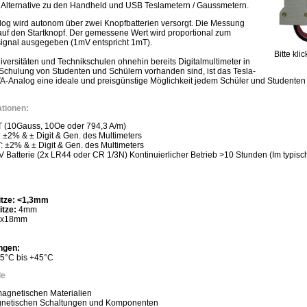
ge Alternative zu den Handheld und USB Teslametern / Gaussmetern.
 wird autonom über zwei Knopfbatterien versorgt. Die Messung
auf den Startknopf. Der gemessene Wert wird proportional zum
ignal ausgegeben (1mV entspricht 1mT).
Bitte kl
versitäten und Technikschulen ohnehin bereits Digitalmultimeter in
chulung von Studenten und Schülern vorhanden sind, ist das Tesla-
Analog eine ideale und preisgünstige Möglichkeit jedem Schüler und Studenten
ationen:
(10Gauss, 10Oe oder 794,3 A/m)
±2% & ± Digit & Gen. des Multimeters
 ±2% & ± Digit & Gen. des Multimeters
 Batterie (2x LR44 oder CR 1/3N) Kontinuierlicher Betrieb >10 Stunden (Im typisc
itze: <1,3mm
itze:
4mm
0x18mm
ngen:
+5°C bis +45°C
le
agnetischen Materialien
gnetischen Schaltungen und Komponenten