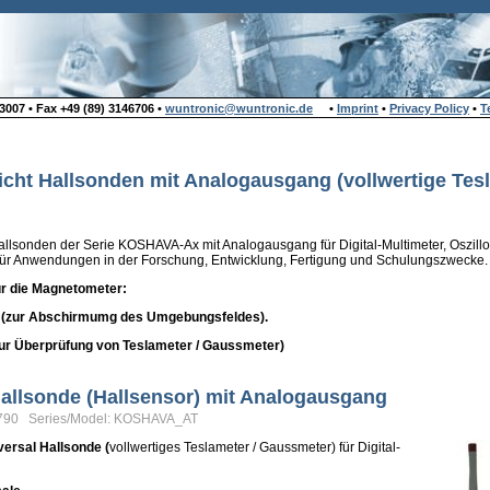
007 • Fax +49 (89) 3146706 •
wuntronic@wuntronic.de
•
Imprint
•
Privacy Policy
•
T
cht Hallsonden mit Analogausgang (vollwertige Tes
allsonden der Serie KOSHAVA-Ax mit Analogausgang für Digital-Multimeter, Oszil
 für Anwendungen in der Forschung, Entwicklung, Fertigung und Schulungszwecke.
ür die Magnetometer:
(zur Abschirmumg des Umgebungsfeldes).
ur Überprüfung von Teslameter / Gaussmeter)
Hallsonde (Hallsensor) mit Analogausgang
9790 Series/Model: KOSHAVA_AT
versal Hallsonde (
vollwertiges Teslameter / Gaussmeter) für Digital-