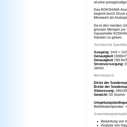
ist eine preisgünsti
Das KOHSHAVA-Analog
beginnt durch Druck 
Messwert als Analogs
Da in den meisten Uni
grossen Mengen zur S
Gaussmeter KOSHAVA-
Händen zu geben.
Technische Spezifik
Ausgang:
1mV = 1mT 
Genauigkeit
1999mT: 
Genauigkeit
199.9mT:
Stromversorgung:
3V
Jahre)
Mechanisch:
Dicke der Sondensp
Breite der Sondensp
Abmessung:
180x3
Gewicht:
50 Gramm
Umgebungsbedingu
Betriebstemperatur: 
Anwendungsbeispie
Bewertung von m
Analyse von ma