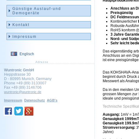
Hauptproduktmerkm
Anschluss an Di
Günstige Auslauf-und
Preisgünstig
Demogeräte
DC Feldmessun
Kontinuierlicher
Kontakt
Robuste Ausfüh
RoHS konform (bl
3 Jahre Garanti
Impressum
Nord- und Südp
Sehr leicht bed
Das eigenständig ar
Englisch
Anschluss an ein Dig
ist eine preisgünsti
Wuntronic GmbH
Das KOHSHAVA-Analog
Heppstrasse 30
beginnt durch Druck 
D - 80995 Munich, Germany
Messwert als Analogs
Phone +49 (89) 3133007
Fax +49 (89) 3146706
Da in den meisten Uni
wuntronic@wuntronic.de
grossen Mengen zur 
ideale und preisgüns
Impressum
Datenschutz
AGB's
Technische Spezifika
Ausgang:
1mV = 1mT 
Genauigkeit 1999mT
Genauigkeit 199.9mT
Stromversorgung:
3V
Jahre)