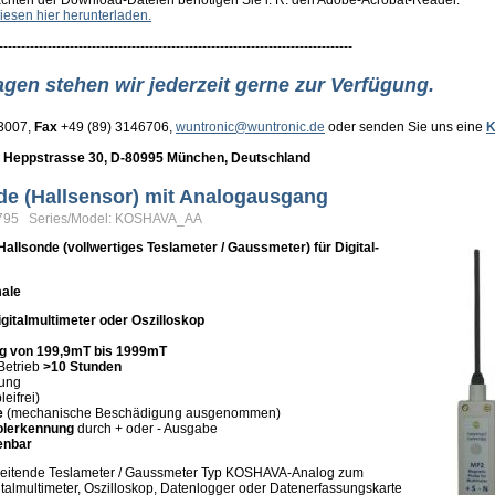
achten der Download-Dateien benötigen Sie i. R. den Adobe-Acrobat-Reader.
iesen hier herunterladen.
--------------------------------------------------------------------------------
agen stehen wir jederzeit gerne zur Verfügung.
33007,
Fax
+49 (89) 3146706,
wuntronic@wuntronic.de
oder senden Sie uns eine
K
eppstrasse 30, D-80995 München, Deutschland
nde (Hallsensor) mit Analogausgang
9795 Series/Model: KOSHAVA_AA
Hallsonde (vollwertiges Teslameter / Gaussmeter) für Digital-
ale
gitalmultimeter oder Oszilloskop
 von 199,9mT bis 1999mT
 Betrieb
>10 Stunden
rung
eifrei)
e
(mechanische Beschädigung ausgenommen)
olerkennung
durch + oder - Ausgabe
ienbar
beitende Teslameter / Gaussmeter Typ KOSHAVA-Analog zum
italmultimeter, Oszilloskop, Datenlogger oder Datenerfassungskarte