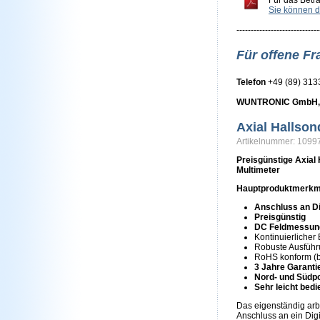
Für das Betr
Sie können d
-----------------------------
Für offene Fr
Telefon
+49 (89) 31
WUNTRONIC GmbH, H
Axial Hallso
Artikelnummer: 109
Preisgünstige Axial 
Multimeter
Hauptproduktmerkm
Anschluss an Di
Preisgünstig
DC Feldmessung
Kontinuierlicher
Robuste Ausfüh
RoHS konform (bl
3 Jahre Garanti
Nord- und Südp
Sehr leicht bed
Das eigenständig ar
Anschluss an ein Dig