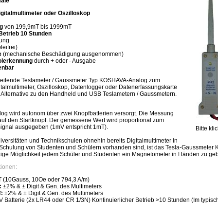
ale
gitalmultimeter oder Oszilloskop
g
von 199,9mT bis 1999mT
Betrieb 10 Stunden
rung
eifrei)
e
(mechanische Beschädigung ausgenommen)
olerkennung
durch + oder - Ausgabe
ienbar
beitende Teslameter / Gaussmeter Typ KOSHAVA-Analog zum
italmultimeter, Oszilloskop, Datenlogger oder Datenerfassungskarte
ge Alternative zu den Handheld und USB Teslametern / Gaussmetern.
 wird autonom über zwei Knopfbatterien versorgt. Die Messung
auf den Startknopf. Der gemessene Wert wird proportional zum
ignal ausgegeben (1mV entspricht 1mT).
Bitte kl
versitäten und Technikschulen ohnehin bereits Digitalmultimeter in
Schulung von Studenten und Schülern vorhanden sind, ist das Tesla-Gaussmete
tige Möglichkeit jedem Schüler und Studenten ein Magnetometer in Händen zu ge
tionen:
(10Gauss, 10Oe oder 794,3 A/m)
:
±2% & ± Digit & Gen. des Multimeters
:
±2% & ± Digit & Gen. des Multimeters
 Batterie (2x LR44 oder CR 1/3N) Kontinuierlicher Betrieb >10 Stunden (Im typisc