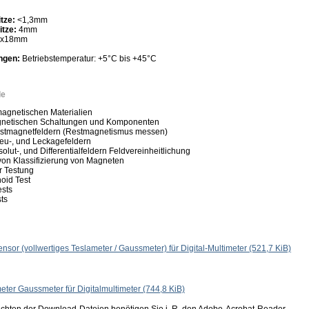
tze:
<1,3mm
itze:
4mm
0x18mm
ngen:
Betriebstemperatur: +5°C bis +45°C
le
agnetischen Materialien
gnetischen Schaltungen und Komponenten
stmagnetfeldern (Restmagnetismus messen)
eu-, und Leckagefeldern
lut-, und Differentialfeldern Feldvereinheitlichung
 von Klassifizierung von Magneten
 Testung
oid Test
sts
ts
ensor (vollwertiges Teslameter / Gaussmeter) für Digital-Multimeter
(521,7 KiB)
eter Gaussmeter für Digitalmultimeter
(744,8 KiB)