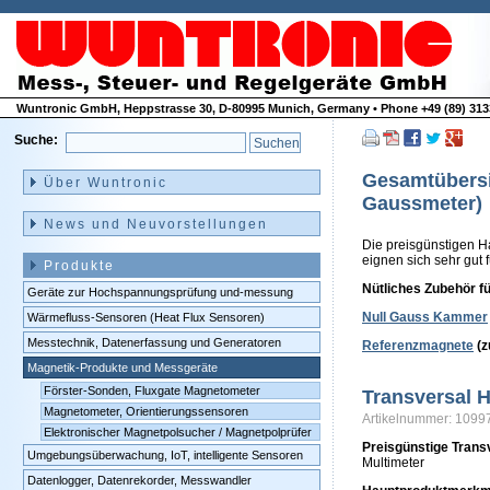
Wuntronic GmbH, Heppstrasse 30, D-80995 Munich, Germany • Phone +49 (89) 3133
Suche:
Navigation
überspringen
Gesamtübersi
Über Wuntronic
Gaussmeter)
News und Neuvorstellungen
Die preisgünstigen H
eignen sich sehr gut
Produkte
Nütliches Zubehör f
Geräte zur Hochspannungsprüfung und-messung
Null Gauss Kammer
Wärmefluss-Sensoren (Heat Flux Sensoren)
Messtechnik, Datenerfassung und Generatoren
Referenzmagnete
(z
Magnetik-Produkte und Messgeräte
Förster-Sonden, Fluxgate Magnetometer
Transversal 
Magnetometer, Orientierungssensoren
Artikelnummer: 109
Elektronischer Magnetpolsucher / Magnetpolprüfer
Preisgünstige Trans
Umgebungsüberwachung, IoT, intelligente Sensoren
Multimeter
Datenlogger, Datenrekorder, Messwandler