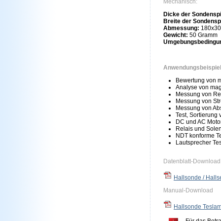
Mechanisch:
Dicke der Sondenspi
Breite der Sondensp
Abmessung:
180x3
Gewicht:
50 Gramm
Umgebungsbedingu
Anwendungsbeispie
Bewertung von m
Analyse von ma
Messung von Re
Messung von Str
Messung von Abso
Test, Sortierung
DC und AC Motor
Relais und Solen
NDT konforme Te
Lautsprecher Tes
Datenblatt-Download
Hallsonde / Halls
Manual-Download
Hallsonde Teslam