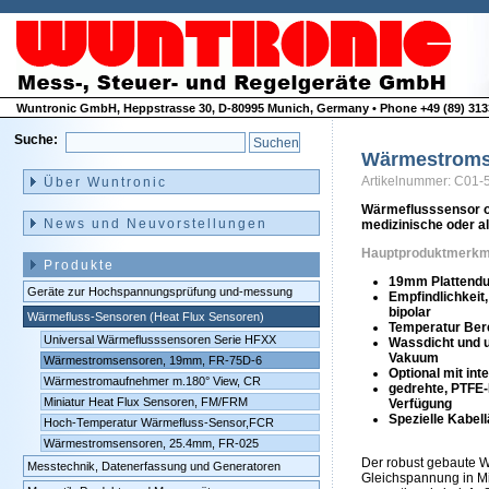
Wuntronic GmbH, Heppstrasse 30, D-80995 Munich, Germany • Phone +49 (89) 3133
Suche:
Wärmestroms
Navigation
überspringen
Artikelnummer: C01-
Über Wuntronic
Wärmeflusssensor o
News und Neuvorstellungen
medizinische oder 
Hauptproduktmerkm
Produkte
19mm Plattend
Geräte zur Hochspannungsprüfung und-messung
Empfindlichkeit,
bipolar
Wärmefluss-Sensoren (Heat Flux Sensoren)
Temperatur Bere
Universal Wärmeflusssensoren Serie HFXX
Wassdicht und 
Vakuum
Wärmestromsensoren, 19mm, FR-75D-6
Optional mit in
Wärmestromaufnehmer m.180° View, CR
gedrehte, PTFE-I
Miniatur Heat Flux Sensoren, FM/FRM
Verfügung
Spezielle Kabel
Hoch-Temperatur Wärmefluss-Sensor,FCR
Wärmestromsensoren, 25.4mm, FR-025
Der robust gebaute W
Messtechnik, Datenerfassung und Generatoren
Gleichspannung in Mil