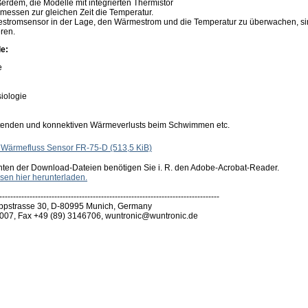
ßerdem, die Modelle mit integrierten Thermistor
essen zur gleichen Zeit die Temperatur.
mestromsensor in der Lage, den Wärmestrom und die Temperatur zu überwachen, s
eren.
e:
e
iologie
tenden und konnektiven Wärmeverlusts beim Schwimmen etc.
r Wärmefluss Sensor FR-75-D
(513,5 KiB)
hten der Download-Dateien benötigen Sie i. R. den Adobe-Acrobat-Reader.
sen hier herunterladen.
--------------------------------------------------------------------------------
pstrasse 30, D-80995 Munich, Germany
007, Fax +49 (89) 3146706, wuntronic@wuntronic.de