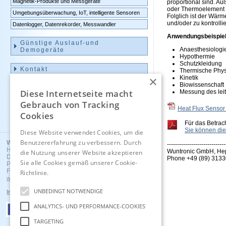
Magnetik-Produkte und Messgeräte
proportional sind. Au
oder Thermoelement m
Umgebungsüberwachung, IoT, intelligente Sensoren
Folglich ist der Wär
und/oder zu kontrolli
Datenlogger, Datenrekorder, Messwandler
Anwendungsbeispiel
Günstige Auslauf-und
Anaesthesiologi
Demogeräte
Hypothermie
Schutzkleidung
Kontakt
Thermische Phys
×
Kinetik
Biowissenschaft
Impressum
Diese Internetseite macht
Messung des lei
Gebrauch von Tracking
Heat Flux Senso
Cookies
Englisch
Für das Betrac
Sie können die
Diese Website verwendet Cookies, um die
Benutzererfahrung zu verbessern. Durch
Wuntronic GmbH
-----------------------------
Heppstrasse 30
Wuntronic GmbH, Hep
die Nutzung unserer Website akzeptieren
D - 80995 Munich, Germany
Phone +49 (89) 3133
Sie alle Cookies gemäß unserer Cookie-
Phone +49 (89) 3133007
Fax +49 (89) 3146706
Richtlinie.
Hinweise
wuntronic@wuntronic.de
UNBEDINGT NOTWENDIGE
Impressum
Datenschutz
AGB's
ANALYTICS- UND PERFORMANCE-COOKIES
TARGETING