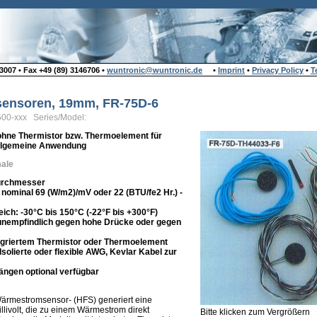
007 • Fax +49 (89) 3146706 •
wuntronic@wuntronic.de
•
Imprint
•
Privacy Policy
•
T
ensoren, 19mm, FR-75D-6
500-xxx Series/Model:
hne Thermistor bzw. Thermoelement für
allgemeine Anwendung
ale
urchmesser
 nominal 69 (W/m2)/mV oder 22 (BTU/fe2 Hr.) -
ich: -30°C bis 150°C (-22°F bis +300°F)
unempfindlich gegen hohe Drücke oder gegen
tegriertem Thermistor oder Thermoelement
solierte oder flexible AWG, Kevlar Kabel zur
längen optional verfügbar
ärmestromsensor- (HFS) generiert eine
livolt, die zu einem Wärmestrom direkt
Bitte klicken zum Vergrößern