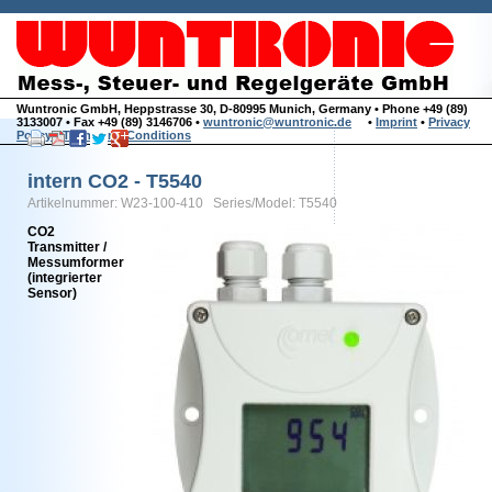
Wuntronic GmbH, Heppstrasse 30, D-80995 Munich, Germany • Phone +49 (89)
3133007 • Fax +49 (89) 3146706 •
wuntronic@wuntronic.de
•
Imprint
•
Privacy
Policy
•
Terms and Conditions
intern CO2 - T5540
Artikelnummer: W23-100-410 Series/Model: T5540
CO2
Transmitter /
Messumformer
(integrierter
Sensor)