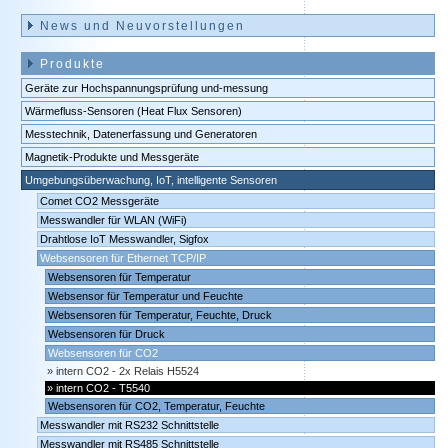
News und Neuvorstellungen
Produkte
Geräte zur Hochspannungsprüfung und-messung
Wärmefluss-Sensoren (Heat Flux Sensoren)
Messtechnik, Datenerfassung und Generatoren
Magnetik-Produkte und Messgeräte
Umgebungsüberwachung, IoT, intelligente Sensoren
Comet CO2 Messgeräte
Messwandler für WLAN (WiFi)
Drahtlose IoT Messwandler, Sigfox
Websensoren für Ethernet TCP/IP
Websensoren für Temperatur
Websensor für Temperatur und Feuchte
Websensoren für Temperatur, Feuchte, Druck
Websensoren für Druck
Websensoren für CO2
intern CO2 - 2x Relais H5524
intern CO2 - T5540
Websensoren für CO2, Temperatur, Feuchte
Messwandler mit RS232 Schnittstelle
Messwandler mit RS485 Schnittstelle