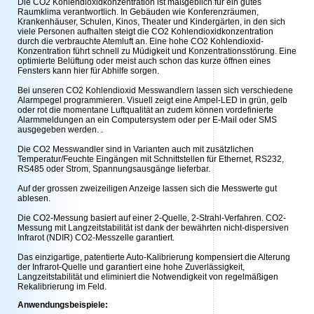
Die CO2 Kohlendioxidkonzentration ist maßgeblich für ein gutes
Raumklima verantwortlich. In Gebäuden wie Konferenzräumen,
Krankenhäuser, Schulen, Kinos, Theater und Kindergärten, in den sich
viele Personen aufhalten steigt die CO2 Kohlendioxidkonzentration
durch die verbrauchte Atemluft an. Eine hohe CO2 Kohlendioxid-
Konzentration führt schnell zu Müdigkeit und Konzentrationsstörung. Eine
optimierte Belüftung oder meist auch schon das kurze öffnen eines
Fensters kann hier für Abhilfe sorgen.
Bei unseren CO2 Kohlendioxid Messwandlern lassen sich verschiedene
Alarmpegel programmieren. Visuell zeigt eine Ampel-LED in grün, gelb
oder rot die momentane Luftqualität an zudem können vordefinierte
Alarmmeldungen an ein Computersystem oder per E-Mail oder SMS
ausgegeben werden. .
Die CO2 Messwandler sind in Varianten auch mit zusätzlichen
Temperatur/Feuchte Eingängen mit Schnittstellen für Ethernet, RS232,
RS485 oder Strom, Spannungsausgänge lieferbar.
Auf der grossen zweizeiligen Anzeige lassen sich die Messwerte gut
ablesen.
Die CO2-Messung basiert auf einer 2-Quelle, 2-Strahl-Verfahren. CO2-
Messung mit Langzeitstabilität ist dank der bewährten nicht-dispersiven
Infrarot (NDIR) CO2-Messzelle garantiert.
Das einzigartige, patentierte Auto-Kalibrierung kompensiert die Alterung
der Infrarot-Quelle und garantiert eine hohe Zuverlässigkeit,
Langzeitstabilität und eliminiert die Notwendigkeit von regelmäßigen
Rekalibrierung im Feld.
Anwendungsbeispiele: