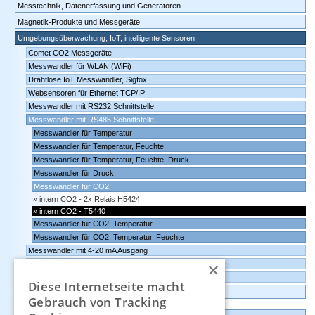
Messtechnik, Datenerfassung und Generatoren
Magnetik-Produkte und Messgeräte
Umgebungsüberwachung, IoT, intelligente Sensoren
Comet CO2 Messgeräte
Messwandler für WLAN (WiFi)
Drahtlose IoT Messwandler, Sigfox
Websensoren für Ethernet TCP/IP
Messwandler mit RS232 Schnittstelle
Messwandler mit RS485 Schnittstelle
Messwandler für Temperatur
Messwandler für Temperatur, Feuchte
Messwandler für Temperatur, Feuchte, Druck
Messwandler für Druck
Messwandler für CO2
intern CO2 - 2x Relais H5424
intern CO2 - T5440
Messwandler für CO2, Temperatur
Messwandler für CO2, Temperatur, Feuchte
Messwandler mit 4-20 mA Ausgang
×
Messwandler mit 0-10 Volt Ausgang
Comet Software für Websensoren und Datenlogger
Diese Internetseite macht
Datenlogger, Datenrekorder, Messwandler
Gebrauch von Tracking