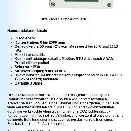
Bitte klicken zum Vergrößern
Hauptproduktmerkmale
CO2-Sensor
Konzentration: 0 bis 2000 ppm
Genauigkeit: ±(50 ppm +2% vom Messwert) bei 25°C und 1013
hPa
Messintervall: 15s
Kommunikationsprotokolle: Modbus RTU Advantech ADAM-
Protokoll kompatibel
Schutzart: IP30
Stromversorgung 9 bis 30 VDC
Rückführbares Kalibrierzertifikat (entsprechend dem EN ISO/IEC
17025 Standard) Inklusive
Garantie 3 Jahre
Die CO2 Kohlendioxidkonzentration ist maßgeblich für ein gutes
Raumklima verantwortlich. In Gebäuden wie Konferenzräumen,
Krankenhäuser, Schulen, Kinos, Theater und Kindergärten, in den sich
viele Personen aufhalten steigt die CO2 Kohlendioxidkonzentration
durch die verbrauchte Atemluft an. Eine hohe CO2 Kohlendioxid-
Konzentration führt schnell zu Müdigkeit und Konzentrationsstörung. Eine
optimierte Belüftung oder meist auch schon das kurze öffnen eines
Fensters kann hier für Abhilfe sorgen.