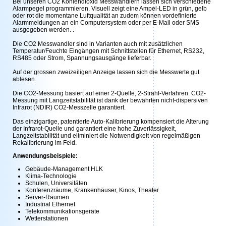
Bei unseren CO2 Kohlendioxid Messwandlern lassen sich verschiedene
Alarmpegel programmieren. Visuell zeigt eine Ampel-LED in grün, gelb
oder rot die momentane Luftqualität an zudem können vordefinierte
Alarmmeldungen an ein Computersystem oder per E-Mail oder SMS
ausgegeben werden. .
Die CO2 Messwandler sind in Varianten auch mit zusätzlichen
Temperatur/Feuchte Eingängen mit Schnittstellen für Ethernet, RS232,
RS485 oder Strom, Spannungsausgänge lieferbar.
Auf der grossen zweizeiligen Anzeige lassen sich die Messwerte gut
ablesen.
Die CO2-Messung basiert auf einer 2-Quelle, 2-Strahl-Verfahren. CO2-
Messung mit Langzeitstabilität ist dank der bewährten nicht-dispersiven
Infrarot (NDIR) CO2-Messzelle garantiert.
Das einzigartige, patentierte Auto-Kalibrierung kompensiert die Alterung
der Infrarot-Quelle und garantiert eine hohe Zuverlässigkeit,
Langzeitstabilität und eliminiert die Notwendigkeit von regelmäßigen
Rekalibrierung im Feld.
Anwendungsbeispiele:
Gebäude-Management HLK
Klima-Technologie
Schulen, Universitäten
Konferenzräume, Krankenhäuser, Kinos, Theater
Server-Räumen
Industrial Ethernet
Telekommunikationsgeräte
Wetterstationen