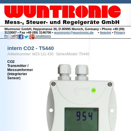
Wuntronic GmbH, Heppstrasse 30, D-80995 Munich, Germany • Phone +49 (89)
3133007 • Fax +49 (89) 3146706 •
wuntronic@wuntronic.de
•
Imprint
•
Privacy
Policy
•
Terms and Conditions
intern CO2 - T5440
Artikelnummer: W23-111-430 Series/Model: T5440
CO2
Transmitter /
Messumformer
(integrierter
Sensor)