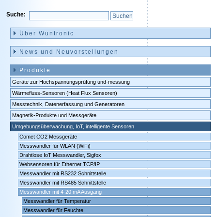
Suche:
Navigation
überspringen
Über Wuntronic
News und Neuvorstellungen
Produkte
Geräte zur Hochspannungsprüfung und-messung
Wärmefluss-Sensoren (Heat Flux Sensoren)
Messtechnik, Datenerfassung und Generatoren
Magnetik-Produkte und Messgeräte
Umgebungsüberwachung, IoT, intelligente Sensoren
Comet CO2 Messgeräte
Messwandler für WLAN (WiFi)
Drahtlose IoT Messwandler, Sigfox
Websensoren für Ethernet TCP/IP
Messwandler mit RS232 Schnittstelle
Messwandler mit RS485 Schnittstelle
Messwandler mit 4-20 mA Ausgang
Messwandler für Temperatur
Messwandler für Feuchte