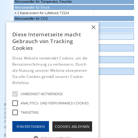
Messwandler für Temperatur, Feuchte
Messwandler für Druck
1 Kanal extern für Luftdruck T2114
Messwandler für CO2
×
Messwandler mit 0-10 Volt Ausgang
Comet Software für Websensoren und Datenlogger
Diese Internetseite macht
Datenlogger, Datenrekorder, Messwandler
Gebrauch von Tracking
Cookies
Günstige Auslauf-und Demogeräte
Diese Website verwendet Cookies, um die
Kontakt
Benutzererfahrung zu verbessern. Durch
die Nutzung unserer Website akzeptieren
Impressum
Sie alle Cookies gemäß unserer Cookie-
Richtlinie.
Hinweise
Englisch
UNBEDINGT NOTWENDIGE
ANALYTICS- UND PERFORMANCE-COOKIES
Wuntronic GmbH
Heppstrasse 30
TARGETING
D - 80995 Munich, Germany
Phone +49 (89) 3133007
Fax +49 (89) 3146706
EINVERSTANDEN
COOKIES ABLEHNEN
wuntronic@wuntronic.de
Impressum
Datenschutz
AGB's