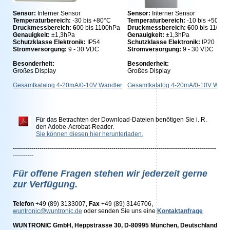
Sensor:
Interner Sensor
Sensor:
Interner Sensor
Temperaturbereich:
-30 bis +80°C
Temperaturbereich:
-10 bis +50°C
Druckmessbereich: 6
00 bis 1100hPa
Druckmessbereich: 6
00 bis 1100h
Genauigkeit:
±1,3hPa
Genauigkeit:
±1,3hPa
Schutzklasse Elektronik:
IP54
Schutzklasse Elektronik:
IP20
Stromversorgung:
9 - 30 VDC
Stromversorgung:
9 - 30 VDC
Besonderheit:
Besonderheit:
Großes Display
Großes Display
Gesamtkatalog 4-20mA/0-10V Wandler
Gesamtkatalog 4-20mA/0-10V Wand
Für das Betrachten der Download-Dateien benötigen Sie i. R.
den Adobe-Acrobat-Reader.
Sie können diesen hier herunterladen.
---------------------------------------------------------------------------------------------------
----------
Für offene Fragen stehen wir jederzeit gerne
zur Verfügung.
Telefon
+49 (89) 3133007,
Fax
+49 (89) 3146706,
wuntronic@wuntronic.de
oder senden Sie uns eine
Kontaktanfrage
WUNTRONIC GmbH, Heppstrasse 30, D-80995 München, Deutschland