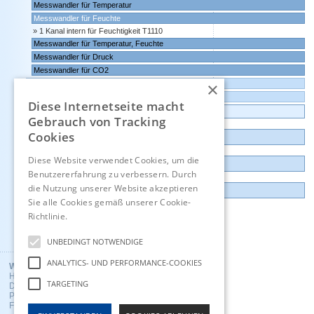
Messwandler für Temperatur
Messwandler für Feuchte
1 Kanal intern für Feuchtigkeit T1110
Messwandler für Temperatur, Feuchte
Messwandler für Druck
Messwandler für CO2
×
Messwandler mit 0-10 Volt Ausgang
Comet Software für Websensoren und Datenlogger
Diese Internetseite macht
Datenlogger, Datenrekorder, Messwandler
Gebrauch von Tracking
Cookies
Günstige Auslauf-und Demogeräte
Diese Website verwendet Cookies, um die
Kontakt
Benutzererfahrung zu verbessern. Durch
die Nutzung unserer Website akzeptieren
Impressum
Sie alle Cookies gemäß unserer Cookie-
Richtlinie.
Hinweise
Englisch
UNBEDINGT NOTWENDIGE
ANALYTICS- UND PERFORMANCE-COOKIES
Wuntronic GmbH
Heppstrasse 30
TARGETING
D - 80995 Munich, Germany
Phone +49 (89) 3133007
Fax +49 (89) 3146706