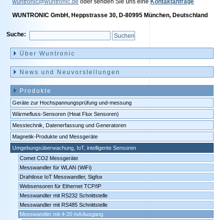
wuntronic@wuntronic.de
oder senden Sie uns eine
Kontaktanfrage
WUNTRONIC GmbH, Heppstrasse 30, D-80995 München, Deutschland
Suche:
Navigation
überspringen
Über Wuntronic
News und Neuvorstellungen
Produkte
Geräte zur Hochspannungsprüfung und-messung
Wärmefluss-Sensoren (Heat Flux Sensoren)
Messtechnik, Datenerfassung und Generatoren
Magnetik-Produkte und Messgeräte
Umgebungsüberwachung, IoT, intelligente Sensoren
Comet CO2 Messgeräte
Messwandler für WLAN (WiFi)
Drahtlose IoT Messwandler, Sigfox
Websensoren für Ethernet TCP/IP
Messwandler mit RS232 Schnittstelle
Messwandler mit RS485 Schnittstelle
Messwandler mit 4-20 mA Ausgang