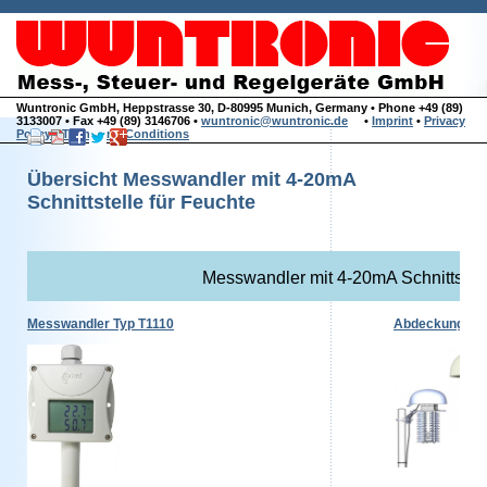
Wuntronic GmbH, Heppstrasse 30, D-80995 Munich, Germany • Phone +49 (89)
3133007 • Fax +49 (89) 3146706 •
wuntronic@wuntronic.de
•
Imprint
•
Privacy
Policy
•
Terms and Conditions
Übersicht Messwandler mit 4-20mA
Schnittstelle für Feuchte
Messwandler mit 4-20mA Schnittstell
Messwandler Typ T1110
Abdeckung / We