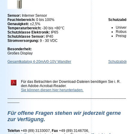
Sensor:
Interner
Sensor
Feuchtebereich:
0 bis 100%
Schutzabdecku
Genauigkeit:
±2,5%
Universell
Temperaturbereich:
-30 bis +80°C
Robust
Schutzklasse Elektronik:
IP65
Preisgünst
Schutzklasse Sensor:
IP40
Stromversorgung:
9 - 30 VDC
Besonderheit:
Großes Display
Gesamtkatalog 4-20mA/0-10V Wandler
Schutzabdeckun
Für das Betrachten der Download-Dateien benötigen Sie i. R.
den Adobe-Acrobat-Reader.
Sie können diesen hier herunterladen.
---------------------------------------------------------------------------------------------------
----------
Für offene Fragen stehen wir jederzeit gerne
zur Verfügung.
Telefon
+49 (89) 3133007,
Fax
+49 (89) 3146706,