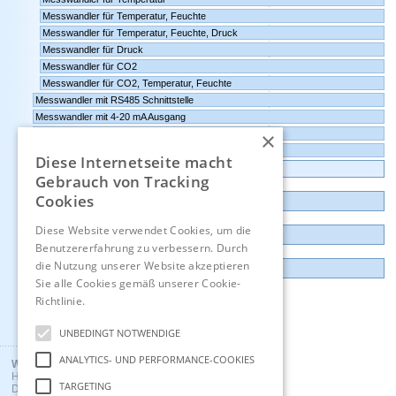
Messwandler für Temperatur, Feuchte
Messwandler für Temperatur, Feuchte, Druck
Messwandler für Druck
Messwandler für CO2
Messwandler für CO2, Temperatur, Feuchte
Messwandler mit RS485 Schnittstelle
Messwandler mit 4-20 mA Ausgang
×
Messwandler mit 0-10 Volt Ausgang
Comet Software für Websensoren und Datenlogger
Diese Internetseite macht
Datenlogger, Datenrekorder, Messwandler
Gebrauch von Tracking
Cookies
Günstige Auslauf-und Demogeräte
Diese Website verwendet Cookies, um die
Kontakt
Benutzererfahrung zu verbessern. Durch
die Nutzung unserer Website akzeptieren
Impressum
Sie alle Cookies gemäß unserer Cookie-
Richtlinie.
Hinweise
Englisch
UNBEDINGT NOTWENDIGE
ANALYTICS- UND PERFORMANCE-COOKIES
Wuntronic GmbH
Heppstrasse 30
TARGETING
D - 80995 Munich, Germany