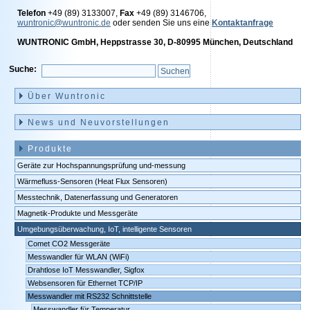
Telefon
+49 (89) 3133007,
Fax
+49 (89) 3146706,
wuntronic@wuntronic.de
oder senden Sie uns eine
Kontaktanfrage
WUNTRONIC GmbH, Heppstrasse 30, D-80995 München, Deutschland
Suche:
Navigation
überspringen
Über Wuntronic
News und Neuvorstellungen
Produkte
Geräte zur Hochspannungsprüfung und-messung
Wärmefluss-Sensoren (Heat Flux Sensoren)
Messtechnik, Datenerfassung und Generatoren
Magnetik-Produkte und Messgeräte
Umgebungsüberwachung, IoT, intelligente Sensoren
Comet CO2 Messgeräte
Messwandler für WLAN (WiFi)
Drahtlose IoT Messwandler, Sigfox
Websensoren für Ethernet TCP/IP
Messwandler mit RS232 Schnittstelle
Messwandler für Temperatur