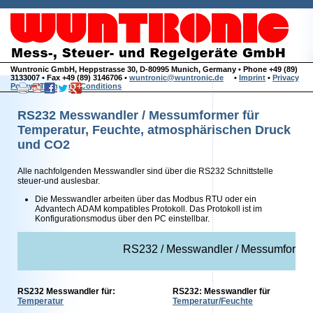
Wuntronic GmbH, Heppstrasse 30, D-80995 Munich, Germany • Phone +49 (89)
3133007 • Fax +49 (89) 3146706 •
wuntronic@wuntronic.de
•
Imprint
•
Privacy
Policy
•
Terms and Conditions
RS232 Messwandler / Messumformer für
Temperatur, Feuchte, atmosphärischen Druck
und CO2
Alle nachfolgenden Messwandler sind über die RS232 Schnittstelle
steuer-und auslesbar.
Die Messwandler arbeiten über das Modbus RTU oder ein
Advantech ADAM kompatibles Protokoll. Das Protokoll ist im
Konfigurationsmodus über den PC einstellbar.
RS232 / Messwandler / Messumformer 
RS232 Messwandler für:
RS232: Messwandler für
Temperatur
Temperatur/Feuchte