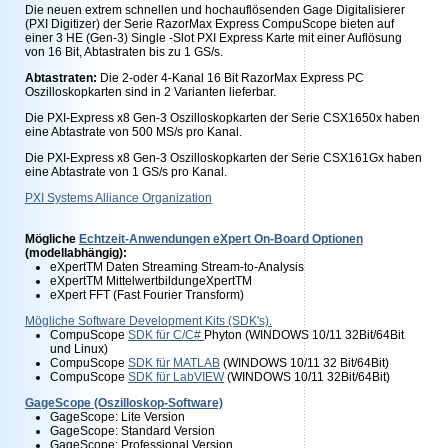
Die neuen extrem schnellen und hochauflösenden Gage Digitalisierer
(PXI Digitizer) der Serie RazorMax Express CompuScope bieten auf
einer 3 HE (Gen-3) Single -Slot PXI Express Karte mit einer Auflösung
von 16 Bit, Abtastraten bis zu 1 GS/s.
Abtastraten:
Die 2-oder 4-Kanal 16 Bit RazorMax Express PC
Oszilloskopkarten sind in 2 Varianten lieferbar.
Die PXI-Express x8 Gen-3 Oszilloskopkarten der Serie CSX1650x haben
eine Abtastrate von 500 MS/s pro Kanal.
Die PXI-Express x8 Gen-3 Oszilloskopkarten der Serie CSX161Gx haben
eine Abtastrate von 1 GS/s pro Kanal.
PXI Systems Alliance Organization
Mögliche
Echtzeit-Anwendungen eXpert On-Board Optionen
(modellabhängig):
eXpertTM Daten Streaming Stream-to-Analysis
eXpertTM MittelwertbildungeXpertTM
eXpert FFT (Fast Fourier Transform)
Mögliche Software Development Kits (SDK's).
CompuScope
SDK für C/C#
Phyton (WINDOWS 10/11 32Bit/64Bit
und Linux)
CompuScope
SDK für MATLAB
(WINDOWS 10/11 32 Bit/64Bit)
CompuScope
SDK für LabVIEW
(WINDOWS 10/11 32Bit/64Bit)
GageScope (Oszilloskop-Software)
GageScope: Lite Version
GageScope: Standard Version
GageScope: Professional Version