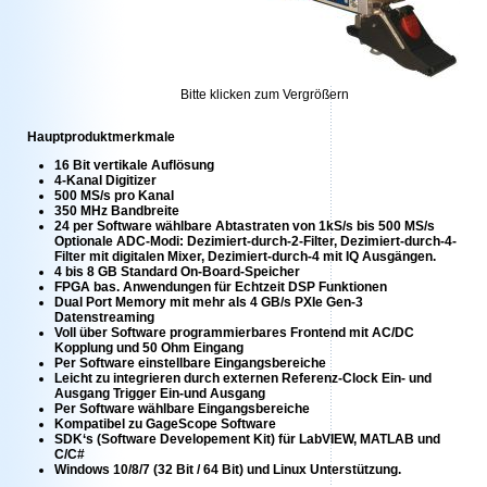
Bitte klicken zum Vergrößern
Hauptproduktmerkmale
16 Bit vertikale Auflösung
4-Kanal Digitizer
500 MS/s pro Kanal
350 MHz Bandbreite
24 per Software wählbare Abtastraten von 1kS/s bis 500 MS/s
Optionale ADC-Modi: Dezimiert-durch-2-Filter, Dezimiert-durch-4-
Filter mit digitalen Mixer, Dezimiert-durch-4 mit IQ Ausgängen.
4 bis 8 GB Standard On-Board-Speicher
FPGA bas. Anwendungen für Echtzeit DSP Funktionen
Dual Port Memory mit mehr als 4 GB/s PXIe Gen-3
Datenstreaming
Voll über Software programmierbares Frontend mit AC/DC
Kopplung und 50 Ohm Eingang
Per Software einstellbare Eingangsbereiche
Leicht zu integrieren durch externen Referenz-Clock Ein- und
Ausgang Trigger Ein-und Ausgang
Per Software wählbare Eingangsbereiche
Kompatibel zu GageScope Software
SDK‘s (Software Developement Kit) für LabVIEW, MATLAB und
C/C#
Windows 10/8/7 (32 Bit / 64 Bit) und Linux Unterstützung.