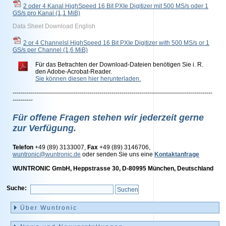
2 oder 4 Kanal HighSpeed 16 Bit PXIe Digitizer mit 500 MS/s oder 1
GS/s pro Kanal
(1,1 MiB)
Data Sheet Download English
2 or 4 Channelsl HighSpeed 16 Bit PXIe Digitizer with 500 MS/s or 1
GS/s per Channel
(1,6 MiB)
Für das Betrachten der Download-Dateien benötigen Sie i. R.
den Adobe-Acrobat-Reader.
Sie können diesen hier herunterladen.
---------------------------------------------------------------------------------------------------
----------
Für offene Fragen stehen wir jederzeit gerne
zur Verfügung.
Telefon
+49 (89) 3133007,
Fax
+49 (89) 3146706,
wuntronic@wuntronic.de
oder senden Sie uns eine
Kontaktanfrage
WUNTRONIC GmbH, Heppstrasse 30, D-80995 München, Deutschland
Suche:
Navigation
überspringen
Über Wuntronic