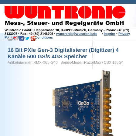
Wuntronic GmbH, Heppstrasse 30, D-80995 Munich, Germany • Phone +49 (89)
3133007 • Fax +49 (89) 3146706 •
wuntronic@wuntronic.de
•
Imprint
•
Privacy
Policy
•
Terms and Conditions
16 Bit PXIe Gen-3 Digitalisierer (Digitizer) 4
Kanäle 500 GS/s 4GS Speicher
Artikelnummer: RMX-X65-G40 Series/Model: RazorMax / CSX 165G4