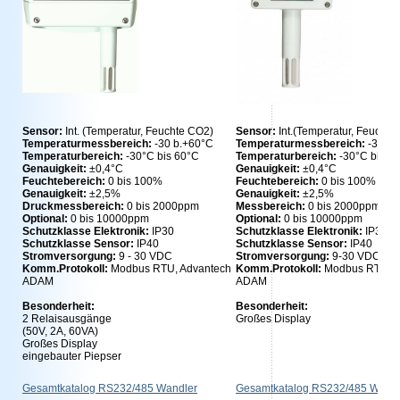
Sensor:
Int. (Temperatur, Feuchte CO2)
S
ensor:
Int.(Temperatur, Feuchte
Temperaturmessbereich:
-30 b.+60°C
Temperaturmessbereich:
-30 b.
Temperaturbereich:
-30°C bis 60°C
Temperaturbereich:
-30°C bis 6
Genauigkeit:
±0,4°C
Genauigkeit:
±0,4°C
Feuchtebereich:
0 bis 100%
Feuchtebereich:
0 bis 100%
Genauigkeit:
±2,5%
Genauigkeit:
±2,5%
Druckmessbereich:
0 bis 2000ppm
Messbereich:
0 bis 2000ppm
Optional:
0 bis 10000ppm
Optional:
0 bis 10000ppm
Schutzklasse Elektronik:
IP30
Schutzklasse Elektronik:
IP30
Schutzklasse Sensor:
IP40
Schutzklasse Sensor:
IP40
Stromversorgung:
9 - 30 VDC
Stromversorgung:
9-30 VDC
Komm.Protokoll:
Modbus RTU, Advantech
Komm.Protokoll:
Modbus RTU, A
ADAM
ADAM
Besonderheit:
Besonderheit:
2 Relaisausgänge
Großes Display
(50V, 2A, 60VA)
Großes Display
eingebauter Piepser
Gesamtkatalog RS232/485 Wandler
Gesamtkatalog RS232/485 Wandl