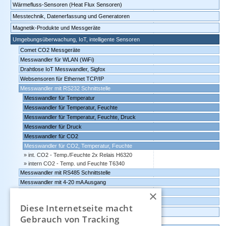
Wärmefluss-Sensoren (Heat Flux Sensoren)
Messtechnik, Datenerfassung und Generatoren
Magnetik-Produkte und Messgeräte
Umgebungsüberwachung, IoT, intelligente Sensoren
Comet CO2 Messgeräte
Messwandler für WLAN (WiFi)
Drahtlose IoT Messwandler, Sigfox
Websensoren für Ethernet TCP/IP
Messwandler mit RS232 Schnittstelle
Messwandler für Temperatur
Messwandler für Temperatur, Feuchte
Messwandler für Temperatur, Feuchte, Druck
Messwandler für Druck
Messwandler für CO2
Messwandler für CO2, Temperatur, Feuchte
int. CO2 - Temp./Feuchte 2x Relais H6320
intern CO2 - Temp. und Feuchte T6340
Messwandler mit RS485 Schnittstelle
Messwandler mit 4-20 mA Ausgang
×
Messwandler mit 0-10 Volt Ausgang
Comet Software für Websensoren und Datenlogger
Diese Internetseite macht
Datenlogger, Datenrekorder, Messwandler
Gebrauch von Tracking