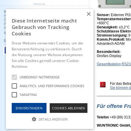
×
Wuntronic GmbH
Sensor:
Externer Pt
Heppstrasse 30
Temperaturmessber
Diese Internetseite macht
D - 80995 Munich, Germany
+600°C
Phone +49 (89) 3133007
Gebrauch von Tracking
Genauigkeit:
±0,2°C
Fax +49 (89) 3146706
Schutzklasse Elektr
Cookies
wuntronic@wuntronic.de
Stromversorgung:
9
Komm.Protokoll:
Mo
Impressum
Datenschutz
AGB's
Diese Website verwendet Cookies, um die
Advantech ADAM
Benutzererfahrung zu verbessern. Durch
Besonderheit:
die Nutzung unserer Website akzeptieren
Großes Display
Sie alle Cookies gemäß unserer Cookie-
Gesamtkatalog RS23
Richtlinie.
Hinweise
UNBEDINGT NOTWENDIGE
Für das Betr
ANALYTICS- UND PERFORMANCE-COOKIES
Sie können d
TARGETING
-----------------------------
Für offene Fr
EINVERSTANDEN
COOKIES ABLEHNEN
Telefon
+49 (89) 31
DETAILS ANZEIGEN
WUNTRONIC GmbH, H