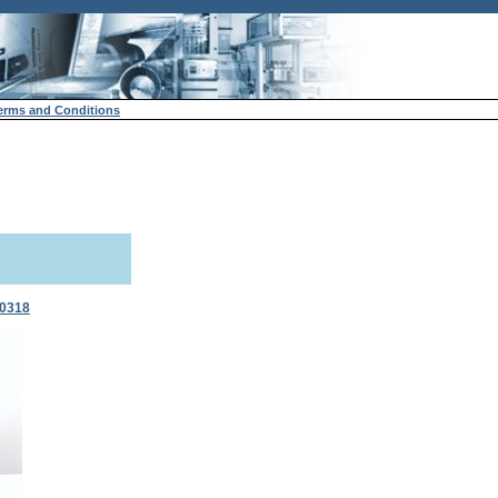
erms and Conditions
T0318