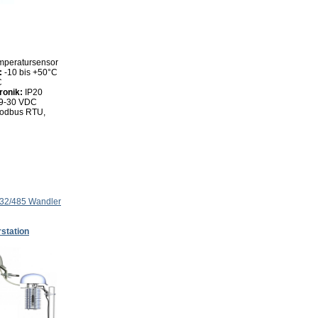
emperatursensor
:
-10 bis +50°C
C
ronik:
IP20
9-30 VDC
odbus RTU,
32/485 Wandler
station