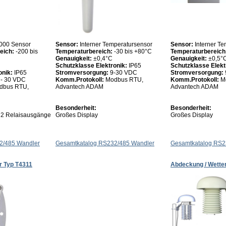
1000 Sensor
Sensor:
Interner Temperatursensor
Sensor:
Interner T
eich:
-200 bis
Temperaturbereich:
-30 bis +80°C
Temperaturbereich
Genauigkeit:
±0,4°C
Genauigkeit:
±0,5°
Schutzklasse Elektronik:
IP65
Schutzklasse Elekt
onik:
IP65
Stromversorgung:
9-30 VDC
Stromversorgung:
 - 30 VDC
Komm.Protokoll:
Modbus RTU,
Komm.Protokoll:
M
dbus RTU,
Advantech ADAM
Advantech ADAM
Besonderheit:
Besonderheit:
 2 Relaisausgänge
Großes Display
Großes Display
2/485 Wandler
Gesamtkatalog RS232/485 Wandler
Gesamtkatalog RS2
 Typ T4311
Abdeckung / Wetter