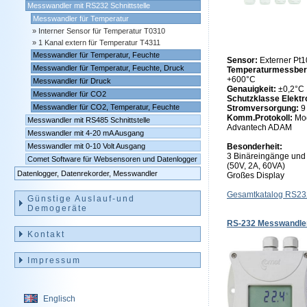
Messwandler mit RS232 Schnittstelle
Messwandler für Temperatur
Interner Sensor für Temperatur T0310
1 Kanal extern für Temperatur T4311
Messwandler für Temperatur, Feuchte
Sensor:
Externer Pt
Messwandler für Temperatur, Feuchte, Druck
Temperaturmessber
+600°C
Messwandler für Druck
Genauigkeit:
±0,2°C
Messwandler für CO2
Schutzklasse Elektr
Messwandler für CO2, Temperatur, Feuchte
Stromversorgung:
9
Komm.Protokoll:
Mo
Messwandler mit RS485 Schnittstelle
Advantech ADAM
Messwandler mit 4-20 mA Ausgang
Messwandler mit 0-10 Volt Ausgang
Besonderheit:
3 Binäreingänge und
Comet Software für Websensoren und Datenlogger
(50V, 2A, 60VA)
Datenlogger, Datenrekorder, Messwandler
Großes Display
Gesamtkatalog RS23
Günstige Auslauf-und
Demogeräte
RS-232 Messwandler
Kontakt
Impressum
Englisch