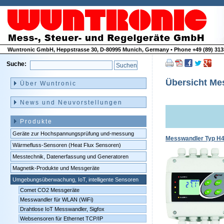
Wuntronic GmbH, Heppstrasse 30, D-80995 Munich, Germany • Phone +49 (89) 3133
Suche:
Navigation
überspringen
Übersicht Mes
Über Wuntronic
News und Neuvorstellungen
Produkte
Geräte zur Hochspannungsprüfung und-messung
Messwandler
Typ H
Wärmefluss-Sensoren (Heat Flux Sensoren)
Messtechnik, Datenerfassung und Generatoren
Magnetik-Produkte und Messgeräte
Umgebungsüberwachung, IoT, intelligente Sensoren
Comet CO2 Messgeräte
Messwandler für WLAN (WiFi)
Drahtlose IoT Messwandler, Sigfox
Websensoren für Ethernet TCP/IP