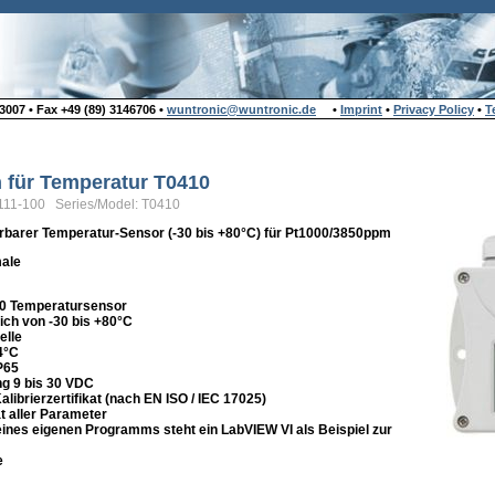
007 • Fax +49 (89) 3146706 •
wuntronic@wuntronic.de
•
Imprint
•
Privacy Policy
•
T
n für Temperatur T0410
111-100 Series/Model: T0410
barer Temperatur-Sensor (-30 bis +80°C) für Pt1000/3850ppm
ale
00 Temperatursensor
ch von -30 bis +80°C
elle
4°C
P65
g 9 bis 30 VDC
librierzertifikat (nach EN ISO / IEC 17025)
ät aller Parameter
eines eigenen Programms steht ein LabVIEW VI als Beispiel zur
e