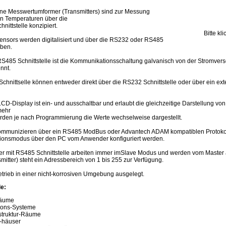
Line Messwertumformer (Transmitters) sind zur Messung
 Temperaturen über die
ittstelle konzipiert.
Bitte k
nsors werden digitalisiert und über die RS232 oder RS485
eben.
RS485 Schnittstelle ist die Kommunikationsschaltung galvanisch von der Stromver
nnt.
chnittselle können entweder direkt über die RS232 Schnittstelle oder über ein exte
CD-Display ist ein- und ausschaltbar und erlaubt die gleichzeitige Darstellung vo
mehr
rden je nach Programmierung die Werte wechselweise dargestellt.
mmunizieren über ein RS485 ModBus oder Advantech ADAM kompatiblen Protokoll
tionsmodus über den PC vom Anwender konfiguriert werden.
 mit RS485 Schnittstelle arbeiten immer imSlave Modus und werden vom Master a
itter) steht ein Adressbereich von 1 bis 255 zur Verfügung.
etrieb in einer nicht-korrosiven Umgebung ausgelegt.
e:
Räume
ions-Systeme
astruktur-Räume
-häuser