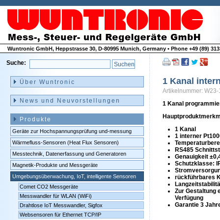
Wuntronic GmbH, Heppstrasse 30, D-80995 Munich, Germany • Phone +49 (89) 3133
Suche:
Navigation
überspringen
1 Kanal inter
Über Wuntronic
Artikelnummer: W23-
News und Neuvorstellungen
1 Kanal programmier
Hauptproduktmerkm
Produkte
1 Kanal
Geräte zur Hochspannungsprüfung und-messung
1 interner Pt10
Wärmefluss-Sensoren (Heat Flux Sensoren)
Temperaturberei
RS485 Schnittst
Messtechnik, Datenerfassung und Generatoren
Genauigkeit ±0,
Schutzklasse: I
Magnetik-Produkte und Messgeräte
Stromversorgun
Umgebungsüberwachung, IoT, intelligente Sensoren
rückführbares Ka
Langzeitstabilit
Comet CO2 Messgeräte
Zur Gestaltung 
Messwandler für WLAN (WiFi)
Verfügung
Garantie 3 Jahr
Drahtlose IoT Messwandler, Sigfox
Websensoren für Ethernet TCP/IP