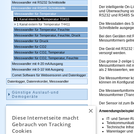
Messwandler mit RS232 Schnittstelle
Der intelligente On-
Messwandler mit RS485 Schnittstelle
und Überwachung von
Messwandler für Temperatur
RS232 und RS485 Schn
1 Kanal intern für Temperatur T0410
Die Messdaten des Se
1 Kanal extern für Temperatur T4411
Schnittstelle ausgeg
Messwandler für Temperatur, Feuchte
Messwandler für Temperatur, Feuchte, Druck
Bei den Geräten mit 
Messumformers getre
Messwandler für Druck
Messwandler für CO2
Die Gerät mit RS232 S
Messwandler für CO2, Temperatur
versorgt werden.
Messwandler für CO2, Temperatur, Feuchte
Das grosse 2-zeilge L
Messwandler mit 4-20 mA Ausgang
Messumformern mit 
Messwandler mit 0-10 Volt Ausgang
als 2 Messwerten, we
Comet Software für Websensoren und Datenlogger
Die Messumformer ko
Datenlogger, Datenrekorder, Messwandler
können im Konfigura
Die Messwertumformer
Günstige Auslauf-und
Messumformer (Transm
Demogeräte
Der Sensor ist zum B
Kontakt
×
Anwendungsbeispiel
Diese Internetseite macht
IT- und Server-
Impressum
Gebrauch von Tracking
Telekommunikat
Technische Infr
Cookies
Warenlager und 