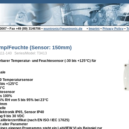
007 • Fax +49 (89) 3146706 •
wuntronic@wuntronic.de
•
Imprint
•
Privacy Policy
•
T
Temp/Feuchte (Sensor: 150mm)
111-140 Series/Model: T3413
barer Temperatur- und Feuchtesensor (-30 bis +125°C) für
ale
00 Temperatursensor
 bis +125°C
4°C
htesensor
is 100%
5% RH von 5 bis 95% bei 23°C
50mm
elle
lektronik IP65, Sensor IP40
g 9 bis 30 VDC
librierzertifikat (nach EN ISO / IEC 17025)
ät aller Parameter
eines eigenen Programms steht ein LabVIEW VI als Beispiel zur