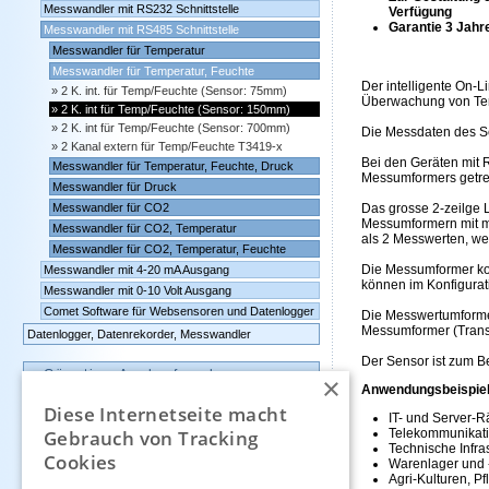
Messwandler mit RS232 Schnittstelle
Verfügung
Garantie 3 Jahr
Messwandler mit RS485 Schnittstelle
Messwandler für Temperatur
Messwandler für Temperatur, Feuchte
Der intelligente On-
2 K. int. für Temp/Feuchte (Sensor: 75mm)
Überwachung von Temp
2 K. int für Temp/Feuchte (Sensor: 150mm)
2 K. int für Temp/Feuchte (Sensor: 700mm)
Die Messdaten des Se
2 Kanal extern für Temp/Feuchte T3419-x
Bei den Geräten mit 
Messwandler für Temperatur, Feuchte, Druck
Messumformers getre
Messwandler für Druck
Messwandler für CO2
Das grosse 2-zeilge L
Messumformern mit 
Messwandler für CO2, Temperatur
als 2 Messwerten, we
Messwandler für CO2, Temperatur, Feuchte
Die Messumformer ko
Messwandler mit 4-20 mA Ausgang
können im Konfigura
Messwandler mit 0-10 Volt Ausgang
Comet Software für Websensoren und Datenlogger
Die Messwertumformer
Messumformer (Transm
Datenlogger, Datenrekorder, Messwandler
Der Sensor ist zum B
Günstige Auslauf-und
×
Demogeräte
Anwendungsbeispiel
Diese Internetseite macht
IT- und Server-
Kontakt
Gebrauch von Tracking
Telekommunikat
Technische Infr
Cookies
Warenlager und 
Impressum
Agri-Kulturen, 