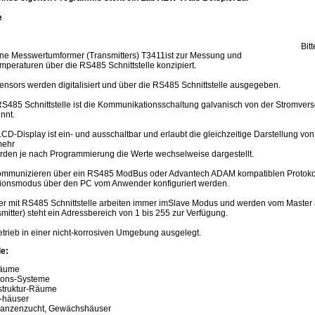
e
Bit
Line Messwertumformer (Transmitters) T3411ist zur Messung und
eraturen über die RS485 Schnittstelle konzipiert.
nsors werden digitalisiert und über die RS485 Schnittstelle ausgegeben.
RS485 Schnittstelle ist die Kommunikationsschaltung galvanisch von der Stromver
nnt.
CD-Display ist ein- und ausschaltbar und erlaubt die gleichzeitige Darstellung vo
mehr
rden je nach Programmierung die Werte wechselweise dargestellt.
mmunizieren über ein RS485 ModBus oder Advantech ADAM kompatiblen Protokoll
tionsmodus über den PC vom Anwender konfiguriert werden.
 mit RS485 Schnittstelle arbeiten immer imSlave Modus und werden vom Master a
itter) steht ein Adressbereich von 1 bis 255 zur Verfügung.
etrieb in einer nicht-korrosiven Umgebung ausgelegt.
e:
Räume
ions-Systeme
astruktur-Räume
-häuser
Pflanzenzucht, Gewächshäuser