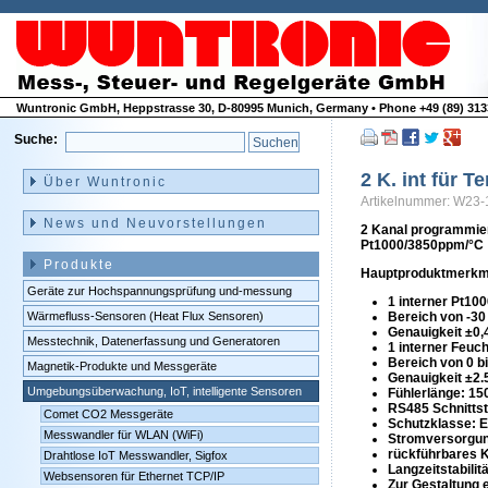
Wuntronic GmbH, Heppstrasse 30, D-80995 Munich, Germany • Phone +49 (89) 3133
Suche:
Navigation
überspringen
2 K. int für 
Über Wuntronic
Artikelnummer: W23-
News und Neuvorstellungen
2 Kanal programmier
Pt1000/3850ppm/°C
Produkte
Hauptproduktmerkm
Geräte zur Hochspannungsprüfung und-messung
1 interner Pt10
Wärmefluss-Sensoren (Heat Flux Sensoren)
Bereich von -30
Genauigkeit ±0,
Messtechnik, Datenerfassung und Generatoren
1 interner Feuc
Bereich von 0 b
Magnetik-Produkte und Messgeräte
Genauigkeit ±2.
Umgebungsüberwachung, IoT, intelligente Sensoren
Fühlerlänge: 1
RS485 Schnittst
Comet CO2 Messgeräte
Schutzklasse: E
Messwandler für WLAN (WiFi)
Stromversorgun
rückführbares Ka
Drahtlose IoT Messwandler, Sigfox
Langzeitstabilit
Websensoren für Ethernet TCP/IP
Zur Gestaltung 