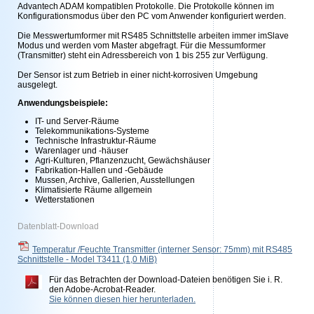
Advantech ADAM kompatiblen Protokolle. Die Protokolle können im
Konfigurationsmodus über den PC vom Anwender konfiguriert werden.
Die Messwertumformer mit RS485 Schnittstelle arbeiten immer imSlave
Modus und werden vom Master abgefragt. Für die Messumformer
(Transmitter) steht ein Adressbereich von 1 bis 255 zur Verfügung.
Der Sensor ist zum Betrieb in einer nicht-korrosiven Umgebung
ausgelegt.
Anwendungsbeispiele:
IT- und Server-Räume
Telekommunikations-Systeme
Technische Infrastruktur-Räume
Warenlager und -häuser
Agri-Kulturen, Pflanzenzucht, Gewächshäuser
Fabrikation-Hallen und -Gebäude
Mussen, Archive, Gallerien, Ausstellungen
Klimatisierte Räume allgemein
Wetterstationen
Datenblatt-Download
Temperatur /Feuchte Transmitter (interner Sensor: 75mm) mit RS485
Schnittstelle - Model T3411
(1,0 MiB)
Für das Betrachten der Download-Dateien benötigen Sie i. R.
den Adobe-Acrobat-Reader.
Sie können diesen hier herunterladen.