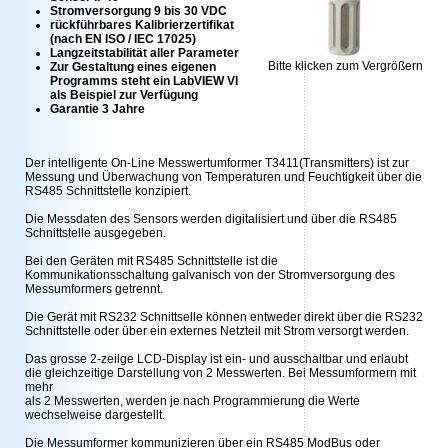
Stromversorgung 9 bis 30 VDC
rückführbares Kalibrierzertifikat
(nach EN ISO / IEC 17025)
Langzeitstabilität aller Parameter
Bitte klicken zum Vergrößern
Zur Gestaltung eines eigenen
Programms steht ein LabVIEW VI
als Beispiel zur Verfügung
Garantie 3 Jahre
Der intelligente On-Line Messwertumformer T3411(Transmitters) ist zur
Messung und Überwachung von Temperaturen und Feuchtigkeit über die
RS485 Schnittstelle konzipiert.
Die Messdaten des Sensors werden digitalisiert und über die RS485
Schnittstelle ausgegeben.
Bei den Geräten mit RS485 Schnittstelle ist die
Kommunikationsschaltung galvanisch von der Stromversorgung des
Messumformers getrennt.
Die Gerät mit RS232 Schnittselle können entweder direkt über die RS232
Schnittstelle oder über ein externes Netzteil mit Strom versorgt werden.
Das grosse 2-zeilge LCD-Display ist ein- und ausschaltbar und erlaubt
die gleichzeitige Darstellung von 2 Messwerten. Bei Messumformern mit
mehr
als 2 Messwerten, werden je nach Programmierung die Werte
wechselweise dargestellt.
Die Messumformer kommunizieren über ein RS485 ModBus oder