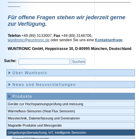
---------------------------------------------------------------------------------------------------
----------
Für offene Fragen stehen wir jederzeit gerne
zur Verfügung.
Telefon
+49 (89) 3133007,
Fax
+49 (89) 3146706,
wuntronic@wuntronic.de
oder senden Sie uns eine
Kontaktanfrage
WUNTRONIC GmbH, Heppstrasse 30, D-80995 München, Deutschland
Suche:
Navigation
überspringen
Über Wuntronic
News und Neuvorstellungen
Produkte
Geräte zur Hochspannungsprüfung und-messung
Wärmefluss-Sensoren (Heat Flux Sensoren)
Messtechnik, Datenerfassung und Generatoren
Magnetik-Produkte und Messgeräte
Umgebungsüberwachung, IoT, intelligente Sensoren