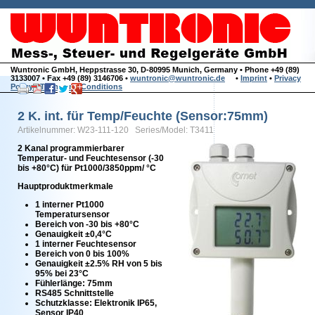
Wuntronic GmbH, Heppstrasse 30, D-80995 Munich, Germany • Phone +49 (89)
3133007 • Fax +49 (89) 3146706 •
wuntronic@wuntronic.de
•
Imprint
•
Privacy
Policy
•
Terms and Conditions
2 K. int. für Temp/Feuchte (Sensor:75mm)
Artikelnummer: W23-111-120 Series/Model: T3411
2 Kanal programmierbarer
Temperatur- und Feuchtesensor (-30
bis +80°C) für Pt1000/3850ppm/ °C
Hauptproduktmerkmale
1 interner Pt1000
Temperatursensor
Bereich von -30 bis +80°C
Genauigkeit ±0,4°C
1 interner Feuchtesensor
Bereich von 0 bis 100%
Genauigkeit ±2.5% RH von 5 bis
95% bei 23°C
Fühlerlänge: 75mm
RS485 Schnittstelle
Schutzklasse: Elektronik IP65,
Sensor IP40