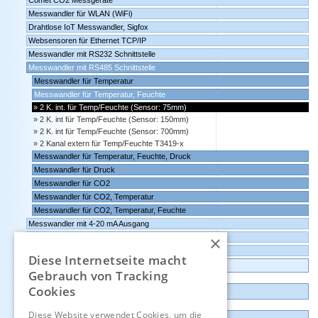
Comet CO2 Messgeräte
Messwandler für WLAN (WiFi)
Drahtlose IoT Messwandler, Sigfox
Websensoren für Ethernet TCP/IP
Messwandler mit RS232 Schnittstelle
Messwandler mit RS485 Schnittstelle
Messwandler für Temperatur
Messwandler für Temperatur, Feuchte
2 K. int. für Temp/Feuchte (Sensor: 75mm)
2 K. int für Temp/Feuchte (Sensor: 150mm)
2 K. int für Temp/Feuchte (Sensor: 700mm)
2 Kanal extern für Temp/Feuchte T3419-x
Messwandler für Temperatur, Feuchte, Druck
Messwandler für Druck
Messwandler für CO2
Messwandler für CO2, Temperatur
Messwandler für CO2, Temperatur, Feuchte
Messwandler mit 4-20 mA Ausgang
×
Messwandler mit 0-10 Volt Ausgang
Comet Software für Websensoren und Datenlogger
Diese Internetseite macht
Datenlogger, Datenrekorder, Messwandler
Gebrauch von Tracking
Cookies
Günstige Auslauf-und Demogeräte
Diese Website verwendet Cookies, um die