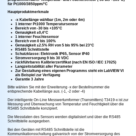
für Pt1000/3850ppm/°C
Hauptproduktmerkmale
-x Kabellänge wählbar (1m, 2m oder 4m)
1 interner Pt1000 Temperatursensor
Bereich von -30 bis +105°C
Genauigkeit ±0,4°C
1 interner Feuchtesensor
Bereich von 0 bis 100%
Genauigkeit ±2.5% RH von 5 bis 95% bei 23°C
RS485 Schnittstelle
Schutzklasse: Elektronik IP65, Sensor IP40
Stromversorgung 9 bis 30 VDC
rückführbares Kalibrierzertifikat (nach EN ISO / IEC 17025)
Langzeitstabilität aller Parameter
Zur Gestaltung eines eigenen Programms steht ein LabVIEW VI
als Beispiel zur Verfügung
Garantie 3 Jahre
Bitte wählen Sie mit der Erweiterung -x der Bestellnummer die
entsprechende Kabellänge aus. (-1, -2 oder -4)
Der intelligente On-Line Messwertumformer (Transmitters) T3419-x ist zur
Messung und Überwachung von Temperatur und Feuchtigkeit über die
RS485 Schnittstelle konzipiert.
Die Messdaten des Sensors werden digitalisiert und über die RS485
Schnittstelle ausgegeben.
Bei den Geräten mit RS485 Schnittstelle ist die
Kommunikationsschaltung galvanisch von der Stromversorgung des