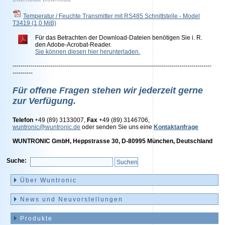
Temperatur / Feuchte Transmitter mit RS485 Schnittstelle - Model
T3419
(1,0 MiB)
Für das Betrachten der Download-Dateien benötigen Sie i. R.
den Adobe-Acrobat-Reader.
Sie können diesen hier herunterladen.
---------------------------------------------------------------------------------------------------
----------
Für offene Fragen stehen wir jederzeit gerne
zur Verfügung.
Telefon
+49 (89) 3133007,
Fax
+49 (89) 3146706,
wuntronic@wuntronic.de
oder senden Sie uns eine
Kontaktanfrage
WUNTRONIC GmbH, Heppstrasse 30, D-80995 München, Deutschland
Suche:
Navigation
überspringen
Über Wuntronic
News und Neuvorstellungen
Produkte