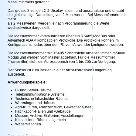
Messumformers getrennt.
Das grosse 2-zeilge LCD-Display ist ein- und ausschaltbar und erlaubt
die gleichzeitige Darstellung von 2 Messwerten. Bei Messumformern mit
mehr
als 2 Messwerten, werden je nach Programmierung die Werte
wechselweise dargestellt.
Die Messumformer kommunizieren über ein RS485 ModBus oder
Advantech ADAM kompatiblen Protokolle. Die Protokolle können im
Konfigurationsmodus über den PC vom Anwender konfiguriert werden.
Die Messwertumformer mit RS485 Schnittstelle arbeiten immer imSlave
Modus und werden vom Master abgefragt. Für die Messumformer
(Transmitter) steht ein Adressbereich von 1 bis 255 zur Verfügung.
Der Sensor ist zum Betrieb in einer nicht-korrosiven Umgebung
ausgelegt.
Anwendungsbeispiele:
IT- und Server-Räume
Telekommunikations-Systeme
Technische Infrastruktur-Räume
Warenlager und -häuser
Agri-Kulturen, Pflanzenzucht, Gewächshäuser
Fabrikation-Hallen und -Gebäude
Mussen, Archive, Gallerien, Ausstellungen
Klimatisierte Räume allgemein
Wetterstationen
Datenblatt-Download