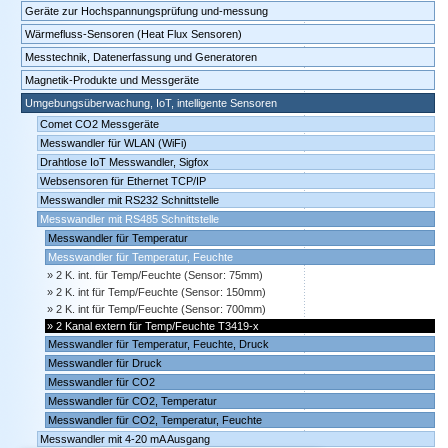
Geräte zur Hochspannungsprüfung und-messung
Wärmefluss-Sensoren (Heat Flux Sensoren)
Messtechnik, Datenerfassung und Generatoren
Magnetik-Produkte und Messgeräte
Umgebungsüberwachung, IoT, intelligente Sensoren
Comet CO2 Messgeräte
Messwandler für WLAN (WiFi)
Drahtlose IoT Messwandler, Sigfox
Websensoren für Ethernet TCP/IP
Messwandler mit RS232 Schnittstelle
Messwandler mit RS485 Schnittstelle
Messwandler für Temperatur
Messwandler für Temperatur, Feuchte
2 K. int. für Temp/Feuchte (Sensor: 75mm)
2 K. int für Temp/Feuchte (Sensor: 150mm)
2 K. int für Temp/Feuchte (Sensor: 700mm)
2 Kanal extern für Temp/Feuchte T3419-x
Messwandler für Temperatur, Feuchte, Druck
Messwandler für Druck
Messwandler für CO2
Messwandler für CO2, Temperatur
Messwandler für CO2, Temperatur, Feuchte
Messwandler mit 4-20 mA Ausgang