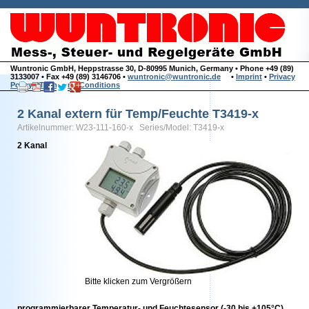
Wuntronic GmbH, Heppstrasse 30, D-80995 Munich, Germany • Phone +49 (89)
3133007 • Fax +49 (89) 3146706 •
wuntronic@wuntronic.de
•
Imprint
•
Privacy
Policy
•
Terms and Conditions
2 Kanal extern für Temp/Feuchte T3419-x
Artikelnummer: W23-111-160-x Series/Model: T3419-x
2 Kanal
Bitte klicken zum Vergrößern
programmierbarer Temperatur- und Feuchtesensor (-30 bis +105°C)