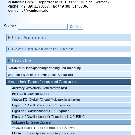
Wuntronic GmbH, Heppstrasse 30, D-80995 Munich, Germany
Phone +49 (89) 3133007, Fax +49 (89) 3146706,
wuntronic@wuntronic.de
Suche:
Navigation
überspringen
Über Wuntronic
News und Neuvorstellungen
Produkte
Geräte zur Hochspannungsprüfung und-messung
Wärmefluss-Sensoren (Heat Flux Sensoren)
Messtechnik, Datenerfassung und Generatoren
Arbitrary Waveform Generatoren AWG
Breitband Downconverter
Analog I/O, Digital I/O und Multifunktionskarten
Digitizer / Oszilloskope für PCI Express
Digitizer / Oszilloskope für PXI Express
Digitizer / Oszilloskope für Thunderbolt-3 / USB-C
Software für Gage Digitizer
Oszilloskop, Transientenrecorder Software
FPGA Echtzeit Optionen für Gage Digitizer