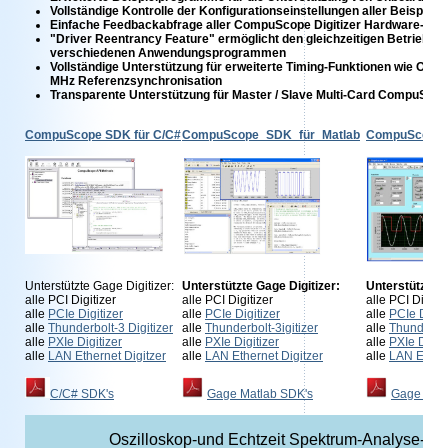
Vollständige Kontrolle der Konfigurationseinstellungen aller Beispie
Einfache Feedbackabfrage aller CompuScope Digitizer Hardware-Eins
"Driver Reentrancy Feature" ermöglicht den gleichzeitigen Betrieb v
verschiedenen Anwendungsprogrammen
Vollständige Unterstützung für erweiterte Timing-Funktionen wie Onb
MHz Referenzsynchronisation
Transparente Unterstützung für Master / Slave Multi-Card CompuScop
CompuScope SDK für C/C#
CompuScope_SDK_für_Matlab
CompuScope 
Unterstützte Gage Digitizer:
Unterstützte Gage Digitizer:
Unterstützte G
alle PCI Digitizer
alle PCI Digitizer
alle PCI Digitiz
alle
PCIe Digitizer
alle
PCIe Digitizer
alle
PCIe Digiti
alle
Thunderbolt-3 Digitizer
alle
Thunderbolt-3igitizer
alle
Thunderbol
alle
PXIe Digitizer
alle
PXIe Digitizer
alle
PXIe Digiti
alle
LAN Ethernet Digitzer
alle
LAN Ethernet Digitzer
alle
LAN Ethern
C/C# SDK's
Gage Matlab SDK's
Gage Lab
Oszilloskop-und Echtzeit Spektrum-Analyse-Soft