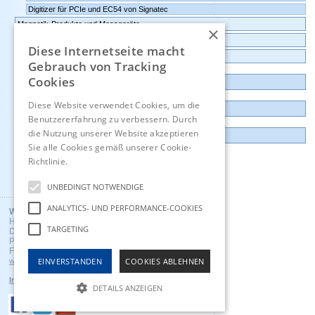
Digitizer für PCIe und EC54 von Signatec
Magnetik-Produkte und Messgeräte
×
Umgebungsüberwachung, IoT, intelligente Sensoren
Diese Internetseite macht
Datenlogger, Datenrekorder, Messwandler
Gebrauch von Tracking
Cookies
Günstige Auslauf-und Demogeräte
Diese Website verwendet Cookies, um die
Kontakt
Benutzererfahrung zu verbessern. Durch
die Nutzung unserer Website akzeptieren
Impressum
Sie alle Cookies gemäß unserer Cookie-
Richtlinie.
Hinweise
Englisch
UNBEDINGT NOTWENDIGE
ANALYTICS- UND PERFORMANCE-COOKIES
Wuntronic GmbH
Heppstrasse 30
TARGETING
D - 80995 Munich, Germany
Phone +49 (89) 3133007
Fax +49 (89) 3146706
EINVERSTANDEN
COOKIES ABLEHNEN
wuntronic@wuntronic.de
Impressum
Datenschutz
AGB's
DETAILS ANZEIGEN