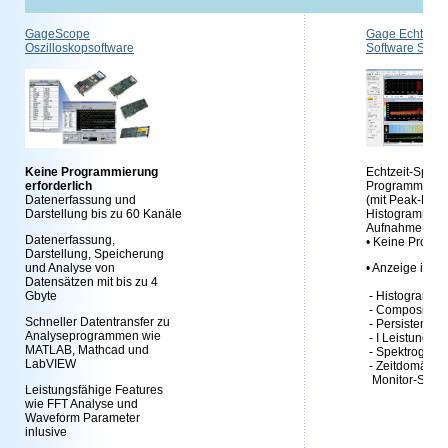
GageScope
Gage Echtzeit
Oszilloskopsoftware
Software Spec
Keine Programmierung
Echtzeit-Spekt
erforderlich
Programmierung
Datenerfassung und
(mit Peak-Hold
Darstellung bis zu 60 Kanäle
Histogrammen 
Aufnahme und 
Datenerfassung,
• Keine Progra
Darstellung, Speicherung
und Analyse von
• Anzeige in Ec
Datensätzen mit bis zu 4
Gbyte
- Histogramm
- Composite P
Schneller Datentransfer zu
- Persistenzan
Analyseprogrammen wie
- I Leistungss
MATLAB, Mathcad und
- Spektrogra
LabVIEW
- Zeitdomänen
Monitor-Signa
Leistungsfähige Features
wie FFT Analyse und
Waveform Parameter
inlusive