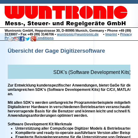
Wuntronic GmbH, Heppstrasse 30, D-80995 Munich, Germany • Phone +49 (89)
3133007 • Fax +49 (89) 3146706 •
wuntronic@wuntronic.de
•
Imprint
•
Privacy
Policy
•
Terms and Conditions
Übersicht der Gage Digitizersoftware
SDK's (Software Development Kits) für
Zur Entwicklung kundenspezifischer Anwendungen, bietet GaGe für die Co
umfangreichen SDK’s (Software Developement Kits) für C/C#, MATLAB un
an.
Mit allen SDK’s werden umfangreiche Programmierbeispiele mitgeliefert
Digitalisierer Hardware in verschiedenen Betriebsarten veranschaulichen
hervorragende Basis für die Benutzer und können leicht und schnell für m
Anwendungsanforderungen optimiert werden.
Software Development Kit Merkmale
Unterstützung aller CompuScope Digitizer Models & Betriebsarten
Kompilierte und ready-to-operate ausführbare Version aller Beispie
Erweiterte Beispielprogramme für die Unterstützung von Onboard eX