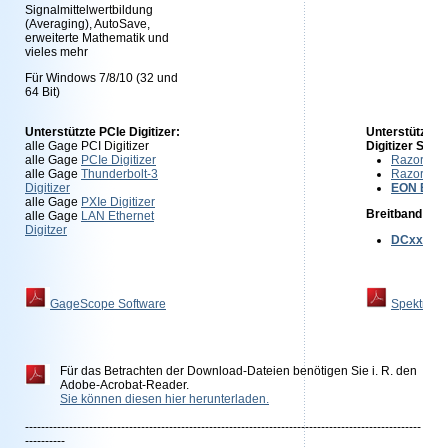
Signalmittelwertbildung
(Averaging), AutoSave,
erweiterte Mathematik und
vieles mehr
Für Windows 7/8/10 (32 und
64 Bit)
Unterstützte PCIe Digitizer:
Unterstützte P
alle Gage PCI Digitizer
Digitizer Seri
alle Gage
PCIe Digitizer
RazorMax
alle Gage
Thunderbolt-3
Razor Exp
Digitizer
EON Expr
alle Gage
PXIe Digitizer
Breitband Dow
alle Gage
LAN Ethernet
Digitzer
DCxxx10
GageScope Software
SpektraS
Für das Betrachten der Download-Dateien benötigen Sie i. R. den
Adobe-Acrobat-Reader.
Sie können diesen hier herunterladen.
---------------------------------------------------------------------------------------------------
----------