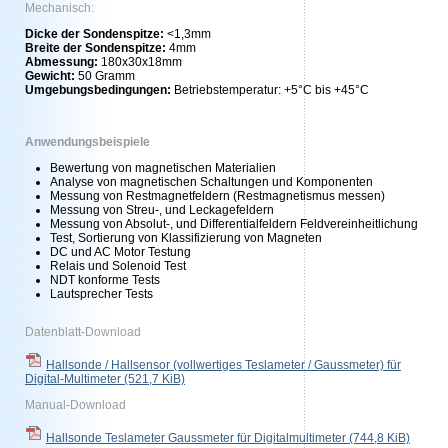
Mechanisch:
Dicke der Sondenspitze:
<1,3mm
Breite der Sondenspitze:
4mm
Abmessung:
180x30x18mm
Gewicht:
50 Gramm
Umgebungsbedingungen:
Betriebstemperatur: +5°C bis +45°C
Anwendungsbeispiele
Bewertung von magnetischen Materialien
Analyse von magnetischen Schaltungen und Komponenten
Messung von Restmagnetfeldern (Restmagnetismus messen)
Messung von Streu-, und Leckagefeldern
Messung von Absolut-, und Differentialfeldern Feldvereinheitlichung
Test, Sortierung von Klassifizierung von Magneten
DC und AC Motor Testung
Relais und Solenoid Test
NDT konforme Tests
Lautsprecher Tests
Datenblatt-Download
Hallsonde / Hallsensor (vollwertiges Teslameter / Gaussmeter) für
Digital-Multimeter
(521,7 KiB)
Manual-Download
Hallsonde Teslameter Gaussmeter für Digitalmultimeter
(744,8 KiB)