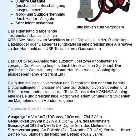
3 Jahre Garantie
(mechanische Beschädigung
ausgenommen)
Nord- und Südpolerkennung
durch + oder - Ausgabe
Sehr leicht bedienbar
Bitte klicken zum Vergrößern
Das eigenständig arbeitende
Teslameter / Gaussmeter Typ
KOSHAVA-Analog zum Anschluss an ein Digitalmultimeter, Oszilloskop,
Datenlogger oder Datenerfassungskarte ist eine preisgünstige Alternative
zu den Handheld und USB Teslametern / Gaussmetern.
Das KOHSHAVA-Analog wird autonom über zwei Knopfbatterien
versorgt. Die Messung beginnt durch Druck auf den Startknopf. Der
gemessene Wert wird proportional zum Messwert als Analogsignal
ausgegeben (1mV entspricht 1mT).
Da in den meisten Universitäten und Technikschulen ohnehin bereits
Digitalmultimeter in grossen Mengen zur Schulung von Studenten und
Schülern vorhanden sind, ist das Tesla-Gaussmeter KOSHAVA-Analog
eine ideale und preisgünstige Möglichkeit jedem Schüler und Studenten
ein Magnetometer in Händen zu geben.
Technische Spezifikationen:
Ausgang:
1mV = 1mT (10Gauss, 10Oe oder 794,3 A/m)
Genauigkeit 1999mT:
±2% & ± Digit & Gen. des Multimeters
Genauigkeit 199.9mT:
±2% & ± Digit & Gen. des Multimeters
Stromversorgung:
3V Batterie (2x LR44 oder CR 1/3N) Kontinuierlicher
Betrieb >10 Stunden (Im typischen Betrieb etwa 2 Jahre)