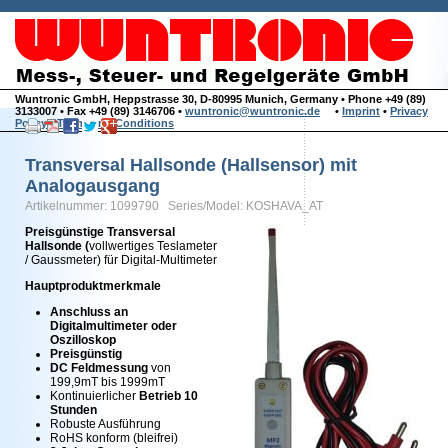
Wuntronic GmbH, Heppstrasse 30, D-80995 Munich, Germany • Phone +49 (89)
3133007 • Fax +49 (89) 3146706 •
wuntronic@wuntronic.de
•
Imprint
•
Privacy
Policy
•
Terms and Conditions
Transversal Hallsonde (Hallsensor) mit
Analogausgang
Artikelnummer: 1099790 Series/Model: KOSHAVA_AT
Preisgünstige Transversal
Hallsonde (
vollwertiges Teslameter
/ Gaussmeter) für Digital-Multimeter
Hauptproduktmerkmale
Anschluss an
Digitalmultimeter oder
Oszilloskop
Preisgünstig
DC Feldmessung
von
199,9mT bis 1999mT
Kontinuierlicher
Betrieb 10
Stunden
Robuste Ausführung
RoHS konform (bleifrei)