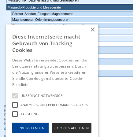
Messtechnik, Datenerfassung und Generatoren
Magnetik-Produkte und Messgeräte
Förster-Sonden, Fluxgate Magnetometer
Magnetometer, Orientierungssensoren
Elektronischer Magnetpolsucher / Magnetpolprüfer
×
Umgebungsüberwachung, IoT, intelligente Sensoren
Diese Internetseite macht
Datenlogger, Datenrekorder, Messwandler
Gebrauch von Tracking
Cookies
Günstige Auslauf-und Demogeräte
Diese Website verwendet Cookies, um die
Kontakt
Benutzererfahrung zu verbessern. Durch
die Nutzung unserer Website akzeptieren
Impressum
Sie alle Cookies gemäß unserer Cookie-
Richtlinie.
Hinweise
Englisch
UNBEDINGT NOTWENDIGE
ANALYTICS- UND PERFORMANCE-COOKIES
Wuntronic GmbH
Heppstrasse 30
TARGETING
D - 80995 Munich, Germany
Phone +49 (89) 3133007
Fax +49 (89) 3146706
EINVERSTANDEN
COOKIES ABLEHNEN
wuntronic@wuntronic.de
Impressum
Datenschutz
AGB's