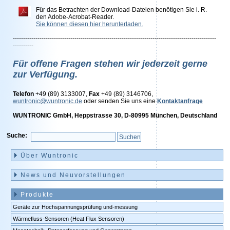
Für das Betrachten der Download-Dateien benötigen Sie i. R.
den Adobe-Acrobat-Reader.
Sie können diesen hier herunterladen.
---------------------------------------------------------------------------------------------------
----------
Für offene Fragen stehen wir jederzeit gerne
zur Verfügung.
Telefon
+49 (89) 3133007,
Fax
+49 (89) 3146706,
wuntronic@wuntronic.de
oder senden Sie uns eine
Kontaktanfrage
WUNTRONIC GmbH, Heppstrasse 30, D-80995 München, Deutschland
Suche:
Navigation
überspringen
Über Wuntronic
News und Neuvorstellungen
Produkte
Geräte zur Hochspannungsprüfung und-messung
Wärmefluss-Sensoren (Heat Flux Sensoren)