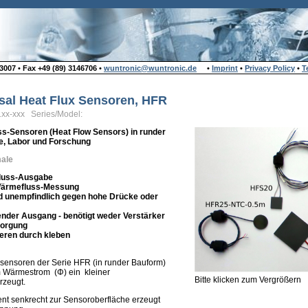
007 • Fax +49 (89) 3146706 •
wuntronic@wuntronic.de
•
Imprint
•
Privacy Policy
•
T
sal Heat Flux Sensoren, HFR
1xx-xxx Series/Model:
s-Sensoren (Heat Flow Sensors) in runder
ie, Labor und Forschung
ale
luss-Ausgabe
 Wärmefluss-Messung
d unempfindlich gegen hohe Drücke oder
ender Ausgang - benötigt weder Verstärker
sorgung
lieren durch kleben
ensoren der Serie HFR (in runder Bauform)
m Wärmestrom (Φ) ein kleiner
Bitte klicken zum Vergrößern
rzeugt.
nt senkrecht zur Sensoroberfläche erzeugt