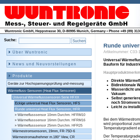
Wuntronic GmbH, Heppstrasse 30, D-80995 Munich, Germany • Phone +49 (89) 3133
Suche:
Runde univer
Navigation
überspringen
Artikelnummer: C03-
Über Wuntronic
Universal Wärmeflus
News und Neuvorstellungen
Bauform für Industr
Hauptproduktmerkm
Produkte
Direkte Wärmef
Geräte zur Hochspannungsprüfung und-messung
Bidirektionale
Wasserdicht un
Wärmefluss-Sensoren (Heat Flux Sensoren)
Vakuum
Universal Wärmeflusssensoren Serie HFXX
Selbst generier
noch Stromver
Eckige universal Heat Flux Sensoren, HFS
Leicht zu instal
Runde universal Heat Flux Sensoren, HFR
Wärmeflusssensor 10mm Durchm. HFRM10
Bei dem Wärmestroms
Wärmeflusssensor 16mm Durchm. HFRM16
wird proportional zu
Wärmeflusssensor 25mm Durchm. HFR25
Temperaturgradient e
Wärmestromsensoren, 19mm, FR-75D-6
Der Temperaturgradie
Wärmestromaufnehmer m.180° View, CR