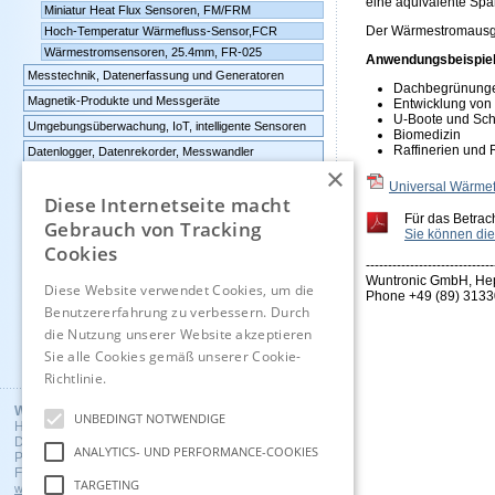
eine äquivalente Sp
Miniatur Heat Flux Sensoren, FM/FRM
Der Wärmestromausgan
Hoch-Temperatur Wärmefluss-Sensor,FCR
Wärmestromsensoren, 25.4mm, FR-025
Anwendungsbeispiel
Messtechnik, Datenerfassung und Generatoren
Dachbegrünung
Magnetik-Produkte und Messgeräte
Entwicklung von
U-Boote und Schi
Umgebungsüberwachung, IoT, intelligente Sensoren
Biomedizin
Raffinerien und
Datenlogger, Datenrekorder, Messwandler
×
Universal Wärmef
Günstige Auslauf-und
Diese Internetseite macht
Demogeräte
Für das Betrac
Gebrauch von Tracking
Sie können die
Cookies
Kontakt
-----------------------------
Wuntronic GmbH, Hep
Diese Website verwendet Cookies, um die
Impressum
Phone +49 (89) 3133
Benutzererfahrung zu verbessern. Durch
die Nutzung unserer Website akzeptieren
Englisch
Sie alle Cookies gemäß unserer Cookie-
Richtlinie.
Hinweise
Wuntronic GmbH
UNBEDINGT NOTWENDIGE
Heppstrasse 30
D - 80995 Munich, Germany
ANALYTICS- UND PERFORMANCE-COOKIES
Phone +49 (89) 3133007
Fax +49 (89) 3146706
TARGETING
wuntronic@wuntronic.de