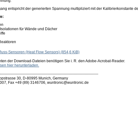
annung.
g entspricht der generierten Spannung multipliziert mit der Kalibrierkonstante d
e:
en
 Isolationen für Wände und Dächer
ffe
 Reaktoren
luss-Sensoren (Heat Flow Sensors)
(854,6 KiB)
hten der Download-Dateien benötigen Sie i. R. den Adobe-Acrobat-Reader.
sen hier herunterladen.
--------------------------------------------------------------------------------
pstrasse 30, D-80995 Munich, Germany
007, Fax +49 (89) 3146706, wuntronic@wuntronic.de