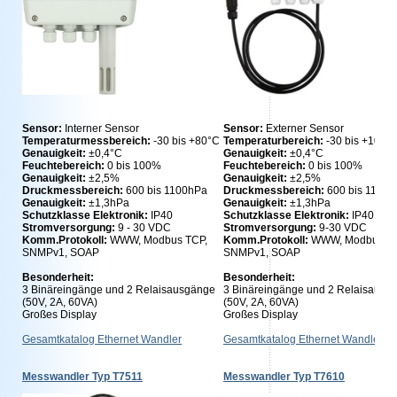
Sensor:
Interner Sensor
Sensor:
Externer Sensor
Temperaturmessbereich:
-30 bis +80°C
Temperaturbereich:
-30 bis +105°
Genauigkeit:
±0,4°C
Genauigkeit:
±0,4°C
Feuchtebereich:
0 bis 100%
Feuchtebereich:
0 bis 100%
Genauigkeit:
±2,5%
Genauigkeit:
±2,5%
Druckmessbereich:
600 bis 1100hPa
Druckmessbereich:
600 bis 1100
Genauigkeit:
±1,3hPa
Genauigkeit:
±1,3hPa
Schutzklasse Elektronik:
IP40
Schutzklasse Elektronik:
IP40
Stromversorgung:
9 - 30 VDC
Stromversorgung:
9-30 VDC
Komm.Protokoll:
WWW, Modbus TCP,
Komm.Protokoll:
WWW, Modbus TC
SNMPv1, SOAP
SNMPv1, SOAP
Besonderheit:
Besonderheit:
3 Binäreingänge und 2 Relaisausgänge
3 Binäreingänge und 2 Relaisausg
(50V, 2A, 60VA)
(50V, 2A, 60VA)
Großes Display
Großes Display
Gesamtkatalog Ethernet Wandler
Gesamtkatalog Ethernet Wandler
Messwandler Typ T7511
Messwandler Typ T7610