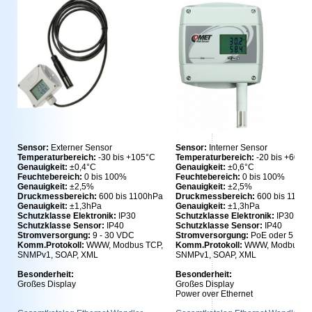
Sensor:
Externer Sensor
Sensor:
Interner Sensor
Temperaturbereich:
-30 bis +105°C
Temperaturbereich:
-20 bis +60°C
Genauigkeit:
±0,4°C
Genauigkeit:
±0,6°C
Feuchtebereich:
0 bis 100%
Feuchtebereich:
0 bis 100%
Genauigkeit:
±2,5%
Genauigkeit:
±2,5%
Druckmessbereich:
600 bis 1100hPa
Druckmessbereich:
600 bis 1100
Genauigkeit:
±1,3hPa
Genauigkeit:
±1,3hPa
Schutzklasse Elektronik:
IP30
Schutzklasse Elektronik:
IP30
Schutzklasse Sensor:
IP40
Schutzklasse Sensor:
IP40
Stromversorgung:
9 - 30 VDC
Stromversorgung:
PoE oder 5 VD
Komm.Protokoll:
WWW, Modbus TCP,
Komm.Protokoll:
WWW, Modbus TC
SNMPv1, SOAP, XML
SNMPv1, SOAP, XML
Besonderheit:
Besonderheit:
Großes Display
Großes Display
Power over Ethernet