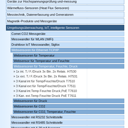
Geräte zur Hochspannungsprüfung und-messung
Wärmefluss-Sensoren (Heat Flux Sensoren)
Messtechnik, Datenerfassung und Generatoren
Magnetik-Produkte und Messgeräte
Umgebungsüberwachung, IoT, intelligente Sensoren
Comet CO2 Messgeräte
Messwandler für WLAN (WiFi)
Drahtlose IoT Messwandler, Sigfox
Websensoren für Ethernet TCP/IP
Websensoren für Temperatur
Websensor für Temperatur und Feuchte
Websensoren für Temperatur, Feuchte, Druck
1x int. T./ F./Druck 3x Bin. 2x Relais. H7530
1x ext. T./ F./Druck 3x Bin. 2x Relais. H7531
3 Kanal int für Temp/Feuchte/Druck T7510
3 Kanal ext für Temp/Feuchte/Druck T7511
3 Kanal int.Temp Feuchte Druck,PoE T7610
3 Kan. ext.Temp Feuchte Druck PoE T7611
Websensoren für Druck
Websensoren für CO2
Websensoren für CO2, Temperatur, Feuchte
Messwandler mit RS232 Schnittstelle
Messwandler mit RS485 Schnittstelle