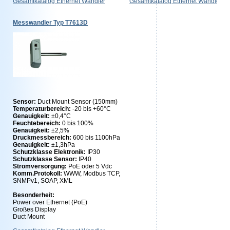
Gesamtkatalog Ethernet Wandler
Gesamtkatalog Ethernet Wandler
Messwandler Typ T7613D
Sensor:
Duct Mount Sensor (150mm)
Temperaturbereich:
-20 bis +60°C
Genauigkeit:
±0,4°C
Feuchtebereich:
0 bis 100%
Genauigkeit:
±2,5%
Druckmessbereich:
600 bis 1100hPa
Genauigkeit:
±1,3hPa
Schutzklasse Elektronik:
IP30
Schutzklasse Sensor:
IP40
Stromversorgung:
PoE oder 5 Vdc
Komm.Protokoll:
WWW, Modbus TCP,
SNMPv1, SOAP, XML
Besonderheit:
Power over Ethernet (PoE)
Großes Display
Duct Mount