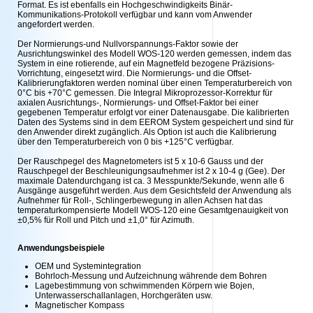
Format. Es ist ebenfalls ein Hochgeschwindigkeits Binär-
Kommunikations-Protokoll verfügbar und kann vom Anwender
angefordert werden.
Der Normierungs-und Nullvorspannungs-Faktor sowie der
Ausrichtungswinkel des Modell WOS-120 werden gemessen, indem das
System in eine rotierende, auf ein Magnetfeld bezogene Präzisions-
Vorrichtung, eingesetzt wird. Die Normierungs- und die Offset-
Kalibrierungfaktoren werden nominal über einen Temperaturbereich von
0°C bis +70°C gemessen. Die Integral Mikroprozessor-Korrektur für
axialen Ausrichtungs-, Normierungs- und Offset-Faktor bei einer
gegebenen Temperatur erfolgt vor einer Datenausgabe. Die kalibrierten
Daten des Systems sind in dem EEROM System gespeichert und sind für
den Anwender direkt zugänglich. Als Option ist auch die Kalibrierung
über den Temperaturbereich von 0 bis +125°C verfügbar.
Der Rauschpegel des Magnetometers ist 5 x 10-6 Gauss und der
Rauschpegel der Beschleunigungsaufnehmer ist 2 x 10-4 g (Gee). Der
maximale Datendurchgang ist ca. 3 Messpunkte/Sekunde, wenn alle 6
Ausgänge ausgeführt werden. Aus dem Gesichtsfeld der Anwendung als
Aufnehmer für Roll-, Schlingerbewegung in allen Achsen hat das
temperaturkompensierte Modell WOS-120 eine Gesamtgenauigkeit von
±0,5% für Roll und Pitch und ±1,0° für Azimuth.
Anwendungsbeispiele
OEM und Systemintegration
Bohrloch-Messung und Aufzeichnung währende dem Bohren
Lagebestimmung von schwimmenden Körpern wie Bojen,
Unterwasserschallanlagen, Horchgeräten usw.
Magnetischer Kompass