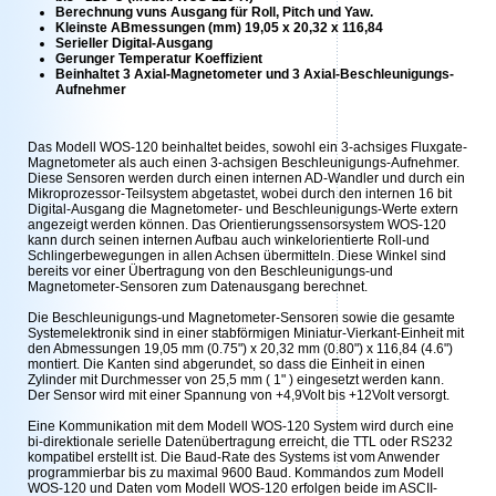
Berechnung vuns Ausgang für Roll, Pitch und Yaw.
Kleinste ABmessungen (mm) 19,05 x 20,32 x 116,84
Serieller Digital-Ausgang
Gerunger Temperatur Koeffizient
Beinhaltet 3 Axial-Magnetometer und 3 Axial-Beschleunigungs-
Aufnehmer
Das Modell WOS-120 beinhaltet beides, sowohl ein 3-achsiges Fluxgate-
Magnetometer als auch einen 3-achsigen Beschleunigungs-Aufnehmer.
Diese Sensoren werden durch einen internen AD-Wandler und durch ein
Mikroprozessor-Teilsystem abgetastet, wobei durch den internen 16 bit
Digital-Ausgang die Magnetometer- und Beschleunigungs-Werte extern
angezeigt werden können. Das Orientierungssensorsystem WOS-120
kann durch seinen internen Aufbau auch winkelorientierte Roll-und
Schlingerbewegungen in allen Achsen übermitteln. Diese Winkel sind
bereits vor einer Übertragung von den Beschleunigungs-und
Magnetometer-Sensoren zum Datenausgang berechnet.
Die Beschleunigungs-und Magnetometer-Sensoren sowie die gesamte
Systemelektronik sind in einer stabförmigen Miniatur-Vierkant-Einheit mit
den Abmessungen 19,05 mm (0.75") x 20,32 mm (0.80") x 116,84 (4.6")
montiert. Die Kanten sind abgerundet, so dass die Einheit in einen
Zylinder mit Durchmesser von 25,5 mm ( 1" ) eingesetzt werden kann.
Der Sensor wird mit einer Spannung von +4,9Volt bis +12Volt versorgt.
Eine Kommunikation mit dem Modell WOS-120 System wird durch eine
bi-direktionale serielle Datenübertragung erreicht, die TTL oder RS232
kompatibel erstellt ist. Die Baud-Rate des Systems ist vom Anwender
programmierbar bis zu maximal 9600 Baud. Kommandos zum Modell
WOS-120 und Daten vom Modell WOS-120 erfolgen beide im ASCII-