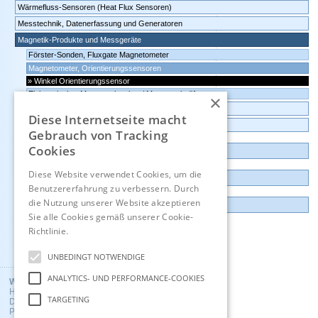
Wärmefluss-Sensoren (Heat Flux Sensoren)
Messtechnik, Datenerfassung und Generatoren
Magnetik-Produkte und Messgeräte
Förster-Sonden, Fluxgate Magnetometer
Magnetometer, Orientierungssensoren
Winkel Orientierungssensor
Elektronischer Magnetpolsucher / Magnetpolprüfer
×
Umgebungsüberwachung, IoT, intelligente Sensoren
Diese Internetseite macht
Datenlogger, Datenrekorder, Messwandler
Gebrauch von Tracking
Cookies
Günstige Auslauf-und Demogeräte
Diese Website verwendet Cookies, um die
Kontakt
Benutzererfahrung zu verbessern. Durch
die Nutzung unserer Website akzeptieren
Impressum
Sie alle Cookies gemäß unserer Cookie-
Richtlinie.
Hinweise
Englisch
UNBEDINGT NOTWENDIGE
ANALYTICS- UND PERFORMANCE-COOKIES
Wuntronic GmbH
Heppstrasse 30
TARGETING
D - 80995 Munich, Germany
Phone +49 (89) 3133007