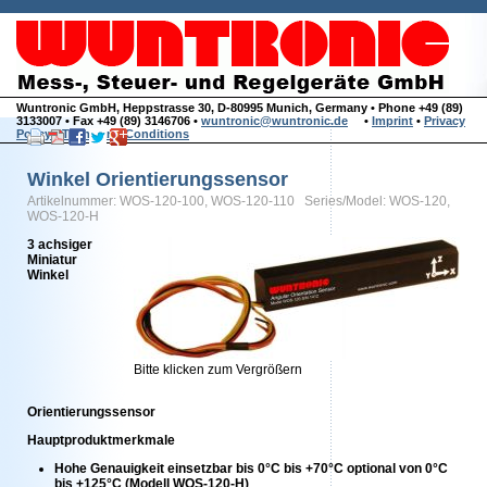
Wuntronic GmbH, Heppstrasse 30, D-80995 Munich, Germany • Phone +49 (89)
3133007 • Fax +49 (89) 3146706 •
wuntronic@wuntronic.de
•
Imprint
•
Privacy
Policy
•
Terms and Conditions
Winkel Orientierungssensor
Artikelnummer: WOS-120-100, WOS-120-110 Series/Model: WOS-120,
WOS-120-H
3 achsiger
Miniatur
Winkel
Bitte klicken zum Vergrößern
Orientierungssensor
Hauptproduktmerkmale
Hohe Genauigkeit einsetzbar bis 0°C bis +70°C optional von 0°C
bis +125°C (Modell WOS-120-H)