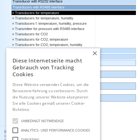
Transducer with RS232 interface
Transducers with RS485 interface
Transducers for temperature
Transducers for temperature, humidity
Transducers f. temperature, humidity, pressure
Transmitter for pressure with RS485 interface
Transducers for CO2
Transducers for CO2, temperature
Transducers for CO2, temperature, humidity
×
Transducers with 4-20 mA output
Transducers with 0-10 volts output
Diese Internetseite macht
Data logger, Data recorder, measuring transducer
Gebrauch von Tracking
Cookies
Outlet and Demo units
Diese Website verwendet Cookies, um die
Contact
Benutzererfahrung zu verbessern. Durch
die Nutzung unserer Website akzeptieren
Imprint
Sie alle Cookies gemäß unserer Cookie-
Richtlinie.
Hinweise
Deutsch
UNBEDINGT NOTWENDIGE
ANALYTICS- UND PERFORMANCE-COOKIES
Wuntronic GmbH
Heppstrasse 30
TARGETING