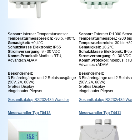
Sensor:
Interner Temperatursensor
Sensor:
Externer Pt1000 Sensor
Temperaturmessbereich:
-30 b. +80°C
Temperaturmessber.:
-200 bis +6
Genauigkeit:
±0,4°C
Temperaurbereich:
-30 bis +80°C
Schutzklasse Elektronik:
IP65
Genauigkeit:
±0,2°C
Stromversorgung:
9 - 30 VDC
Schutzklasse Elektronik:
IP65
Komm.Protokoll:
Modbus RTU,
Stromversorgung:
9 - 30 VDC
Advantech ADAM
Komm.Protokoll:
Modbus RTU,
Advantech ADAM
Besonderheit:
Besonderheit:
3 Binäreingänge und 2 Relaisausgänge
3 Binäreingänge und 2 Relaisausg
(50V, 2A, 60VA)
(50V, 2A, 60VA)
Großes Display
Großes Display
eingebauter Piepser
eingebauter Piepser
Gesamtkatalog RS232/485 Wandler
Gesamtkatalog RS232/485 Wandler
Messwandler Typ T0418
Messwandler Typ T4411