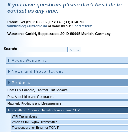
If you have questions please don't hesitate to
contact us any time.
Phone
+49 (89) 3133007,
Fax
+49 (89) 3146706,
wuntronic@wuntronic.de
or send us our
Contact form
Wuntronic GmbH, Heppstrasse 30, D-80995 Munich, Germany
Search:
Skip
navigation
About Wuntronic
News and Presentations
Products
Heat Flux Sensors, Thermal Flux Sensors
Data Acquisition and Generators
Magnetic Products and Measurement
Transmitters Pressure,Humidity,Temperature,CO2
WiFi Transmitters
Wireless IoT Sigfox Transmitter
Transducers for Ethernet TCP/IP