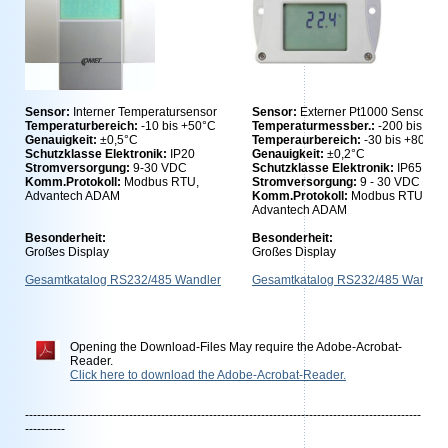
Sensor:
Interner Temperatursensor
Sensor:
Externer Pt1000 Sensor
Temperaturbereich:
-10 bis +50°C
Temperaturmessber.:
-200 bis +6
Genauigkeit:
±0,5°C
Temperaurbereich:
-30 bis +80°C
Schutzklasse Elektronik:
IP20
Genauigkeit:
±0,2°C
Stromversorgung:
9-30 VDC
Schutzklasse Elektronik:
IP65
Komm.Protokoll:
Modbus RTU,
Stromversorgung:
9 - 30 VDC
Advantech ADAM
Komm.Protokoll:
Modbus RTU,
Advantech ADAM
Besonderheit:
Besonderheit:
Großes Display
Großes Display
Gesamtkatalog RS232/485 Wandler
Gesamtkatalog RS232/485 Wandler
Opening the Download-Files May require the Adobe-Acrobat-
Reader.
Click here to download the Adobe-Acrobat-Reader.
---------------------------------------------------------------------------------------------------
----------