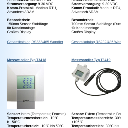
S
chutzklasse Sensor:
IP40
S
chutzklasse Sensor:
IP40
Stromversorgung:
9-30 VDC
Stromversorgung:
9-30 VDC
Komm.Protokoll:
Modbus RTU,
Komm.Protokoll:
Modbus RTU,
Advantech ADAM
Advantech ADAM
Besonderheit:
Besonderheit:
150mm Sensor-Stablänge
700mm Sensor-Stablänge (Duct Mou
für Kanalmontage
für Kanalmontage
Großes Display
Großes Display
Gesamtkatalog RS232/485 Wandler
Gesamtkatalog RS232/485 Wandler
Messwandler Typ T3418
Messwandler Typ T3419
Sensor:
Intern (Termperatur, Feuchte)
Sensor:
Extern (Temperatur, Feucht
Temperaturmessbereich:
-10°C
Temperaturmessbereich:
-30°C b.
b.+50°C
+105°C
Temperaturbereich:
-10°C bis 50°C
Temperaturbereich:
-30°C bis +80