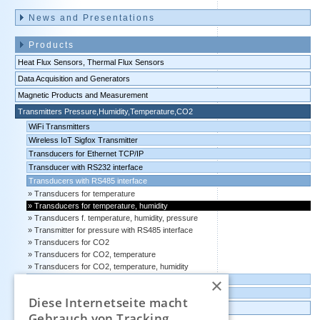
News and Presentations
Products
Heat Flux Sensors, Thermal Flux Sensors
Data Acquisition and Generators
Magnetic Products and Measurement
Transmitters Pressure,Humidity,Temperature,CO2
WiFi Transmitters
Wireless IoT Sigfox Transmitter
Transducers for Ethernet TCP/IP
Transducer with RS232 interface
Transducers with RS485 interface
Transducers for temperature
Transducers for temperature, humidity
Transducers f. temperature, humidity, pressure
Transmitter for pressure with RS485 interface
Transducers for CO2
Transducers for CO2, temperature
Transducers for CO2, temperature, humidity
×
Transducers with 4-20 mA output
Transducers with 0-10 volts output
Diese Internetseite macht
Data logger, Data recorder, measuring transducer
Gebrauch von Tracking