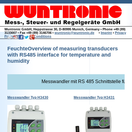
Wuntronic GmbH, Heppstrasse 30, D-80995 Munich, Germany • Phone +49 (89)
3133007 • Fax +49 (89) 3146706 •
wuntronic@wuntronic.de
•
Imprint
•
Privacy
Policy
•
Terms and Conditions
FeuchteOverview of measuring transducers
with RS485 interface for temperature and
humidity
Messwandler mit RS 485 Schnittstelle für T
Messwandler Typ H3430
Messwandler Typ H3431