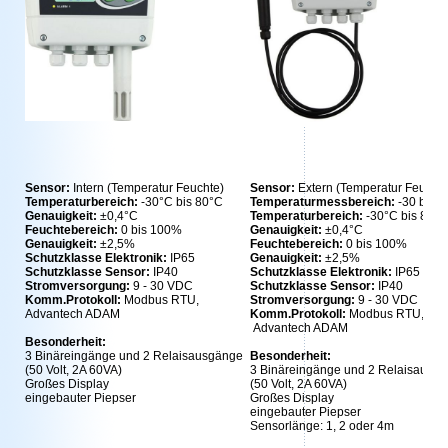
Sensor:
Intern (Temperatur Feuchte)
Sensor:
Extern (Temperatur Feuchte
Temperaturbereich:
-30°C bis 80°C
Temperaturmessbereich:
-30 b. +
Genauigkeit:
±0,4°C
Temperaturbereich:
-30°C bis 80°C
Feuchtebereich:
0 bis 100%
Genauigkeit:
±0,4°C
Genauigkeit:
±2,5%
Feuchtebereich:
0 bis 100%
Schutzklasse Elektronik:
IP65
Genauigkeit:
±2,5%
Schutzklasse Sensor:
IP40
Schutzklasse Elektronik:
IP65
Stromversorgung:
9 - 30 VDC
Schutzklasse Sensor:
IP40
Komm.Protokoll:
Modbus RTU,
Stromversorgung:
9 - 30 VDC
Advantech ADAM
Komm.Protokoll:
Modbus RTU,
Advantech ADAM
Besonderheit:
3 Binäreingänge und 2 Relaisausgänge
Besonderheit:
(50 Volt, 2A 60VA)
3 Binäreingänge und 2 Relaisausg
Großes Display
(50 Volt, 2A 60VA)
eingebauter Piepser
Großes Display
eingebauter Piepser
Sensorlänge: 1, 2 oder 4m