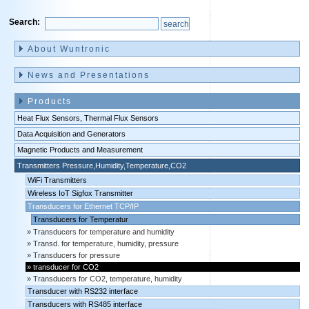
Search:
Skip
navigation
About Wuntronic
News and Presentations
Products
Heat Flux Sensors, Thermal Flux Sensors
Data Acquisition and Generators
Magnetic Products and Measurement
Transmitters Pressure,Humidity,Temperature,CO2
WiFi Transmitters
Wireless IoT Sigfox Transmitter
Transducers for Ethernet TCP/IP
Transducers for Temperatur
Transducers for temperature and humidity
Transd. for temperature, humidity, pressure
Transducers for pressure
transducer for CO2
Transducers for CO2, temperature, humidity
Transducer with RS232 interface
Transducers with RS485 interface