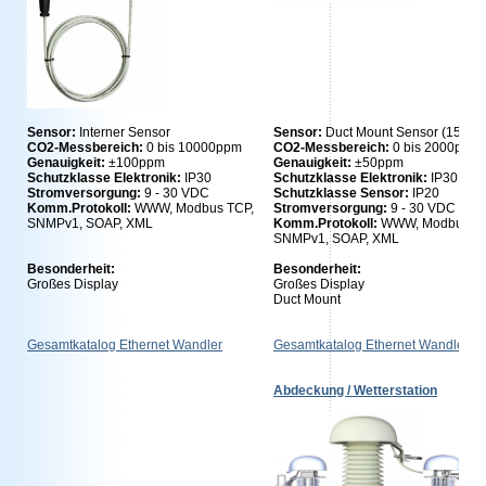
Sensor:
Interner Sensor
S
ensor:
Duct Mount Sensor (150m
CO2-Messbereich:
0 bis 10000ppm
CO2-Messbereich:
0 bis 2000ppm
Genauigkeit:
±100ppm
Genauigkeit:
±50ppm
Schutzklasse Elektronik:
IP30
Schutzklasse Elektronik:
IP30
Stromversorgung:
9 - 30 VDC
Schutzklasse Sensor:
IP20
Komm.Protokoll:
WWW, Modbus TCP,
Stromversorgung:
9 - 30 VDC
SNMPv1, SOAP, XML
Komm.Protokoll:
WWW, Modbus TC
SNMPv1, SOAP, XML
Besonderheit:
Besonderheit:
Großes Display
Großes Display
Duct Mount
Gesamtkatalog Ethernet Wandler
Gesamtkatalog Ethernet Wandler
Abdeckung / Wetterstation