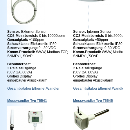
Sensor:
Externer Sensor
Sensor:
Interner Sensor
CO2-Messbereich:
0 bis 10000ppm
CO2-Messbereich:
0 bis 2000ppm
Genauigkeit:
±100ppm
Genauigkeit:
±50ppm
Schutzklasse Elektronik:
IP30
Schutzklasse Elektronik:
IP30
Stromversorgung:
9 - 30 VDC
Stromversorgung:
9-30 VDC
Komm.Protokoll:
WWW, Modbus TCP,
Komm.Protokoll:
WWW, Modbus TC
SNMPv1, SOAP
SNMPv1, SOAP
Besonderheit:
Besonderheit:
2 Relaisausgänge
2 Relaisausgänge
(50V, 2A, 60VA)
(50V, 2A, 60VA)
Großes Display
Großes Display
eingebauter Akustikalarm
eingebauter Akustikalarm
Gesamtkatalog Ethernet Wandler
Gesamtkatalog Ethernet Wandler
Messwandler Typ T5541
Messwandler Typ T5545